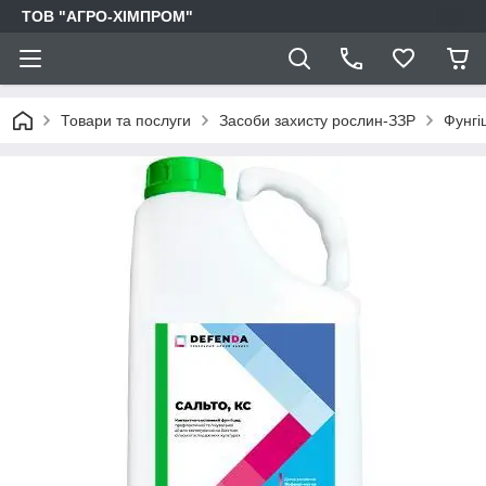
ТОВ "АГРО-ХІМПРОМ"
Товари та послуги
Засоби захисту рослин-ЗЗР
Фунгі