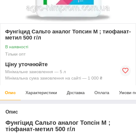
Фунгіцид Сальто аналог Топсин М ; тиофанат-
метил 500 г/л
В наявності
Тільки опт
Ціну уточнюйте
Мінімальне замовлення — 5 л
Мінімальна сума замовлення на сайті — 1 000 ₴
Опис
Характеристики
Доставка
Оплата
Умови п
Опис
Фунгіцид Сальто аналог Топсін М ;
тіофанат-метил 500 г/л