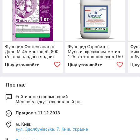
Фунгіцид Фонтез аналог
Фунгіцид Стробитек
Фунг
Дітан М-45 манкоцеб, 800
Мульти, крезоксим-метил
микл
г/л, для плодово ягідних
125 г/л + пропіконазол 150
тебу
г/л; соя, соняшник, ріпак
тиоф
Ціну уточнюйте
Ціну уточнюйте
Цін
для 
Про нас
Рейтинг не сформований
Менше 5 відгуків за останній рік
Працює з 11.12.2013
м. Київ
вул. Здолбунівська, 7, Київ, Україна