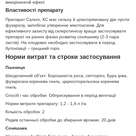
викорінюючй ефект.
Властивості препарату
Препарат Сальто, КС має сильну й цілеспрямовану дію проти
фузаріозу, запобігає утворенню мікотоксинів. Для
ефективного захисту від склеротиніозу краще застосовувати
препарат на ранніх фазах розвитку соняшнику (2-3 пара
листів). На плодових необхідно застосовувати в період
бутонізації – грецький горіх.
Норми витрат та строки застосування
Пшениця
Шкодочинний об'єкт: Борошниста роса, септоріоз, Бура іржа,
фузаріозна коренева гниль, церкоспорельозна коренева
гниль
Спосіб і час обробки: Обприскування в період вегетації
Норми витрати препарату: 1,2 - 1,4 л /га
Кількість обробок: 2
Рядків останньої обробки до збирання врожаю: 20 днів
Соняшник