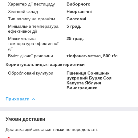
Характер дії пестициду
Виборчого
Хімічний склад
Неорганічні
Тип впливу на організм
Системні
Мінімальна температура
5 град.
ефективної дії
Максимальна
25 град.
температура ефективної
дії
Вміст діючої речовини
тіофанат-метил, 500 г/л
Користувальницькі характеристики
Оброблювані культури
Пшениця Соняшник
цукровий Буряк Соя
Капуста Яблуня
Виноградники
Приховати
Умови доставки
Доставка здійснюється тільки по передоплаті.