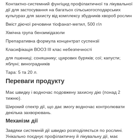
Контактно-системний фунгіцид профілактичної та лікувальної
дії для застосування на багатьох сільськогосподарських
культурах для захисту від комплексу збудників хвороб рослин
Вміст діючої речовини тіофанат-метил, 500 г/л
Хімічна група бензимідазоли
Препаративна формула концентрат суспензії
Класифікація ВООЗ III клас небезпечності
для пшениці; соняшнику; цукрових буряків; сої; капусти;
яблуні; виноградників
Тара: 5 та 20 л.
Переваги продукту
Має швидку і водночас подовжену захисну дію (понад 2
тижню).
Широкий спектр дії, що дає змогу водночас контролювати
декілька захворювань.
Механізм дії
Завдяки системній дії швидко розподіляється по рослині.
Унікально поєднує профілактичну й лікувальну дії, має