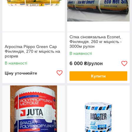
Сітка сіновязальна Econet,
Фінляндія. 260 кг міцність -
3000м рулон
Агросітка Piippo Green Cap
Фінляндія, 270 кг міцність на
В наявності
розрив
6 000
В наявності
₴/рулон
Ціну уточнюйте
Купити