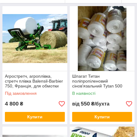
Агростретч, агроплівка,
Шпагат Титан
стретч плівка Balensil-Barbier
поліпропіленовий
750, Франція, для обмотки
сінов'язальний Tytan 500
тюків
Польща, для пакування сіна і
Під замовлення
В наявності
соломи
4 800
550
₴
від
₴/бухта
Купити
Купити