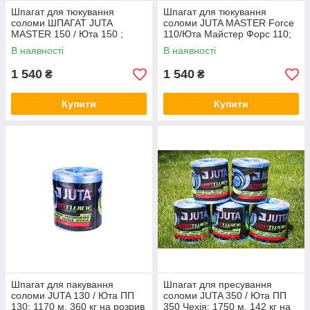
Шпагат для тюкування
Шпагат для тюкування
соломи ШПАГАТ JUTA
соломи JUTA MASTER Force
MASTER 150 / Юта 150 ;
110/Юта Майстер Форс 110;
1400 м 360 кг на розрив з
1000 м, 460 кг на розрив з
В наявності
В наявності
ПДВ
ПДВ
1 540
1 540
₴
₴
Купити
Купити
Шпагат для пакування
Шпагат для пресування
соломи JUTA 130 / Юта ПП
соломи JUTA 350 / Юта ПП
130; 1170 м, 360 кг на розрив
350 Чехія; 1750 м, 142 кг на