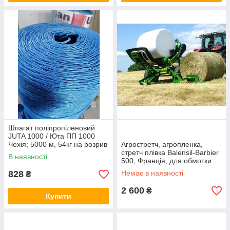
Шпагат поліпропіленовий
JUTA 1000 / Юта ПП 1000
Чехія; 5000 м, 54кг на розрив
Агростретч, агропленка,
з ПДВ
стретч плівка Balensil-Barbier
В наявності
500, Франція, для обмотки
тюків
828
Немає в наявності
₴
2 600
₴
Купити