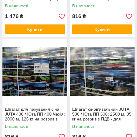
з ПДВ
розрив; ціна з ПДВ
В наявності
В наявності
1 476
816
₴
₴
Купити
Купити
Шпагат для пакування сіна
Шпагат сінов'язальний JUTA
JUTA 400 / Юта ПП 400 Чехія;
500 / Юта ПП 500; 2500 м, 95
2000 м, 126 кг на розрив з
кг на розрив з ПДВ - для
ПДВ
рулонних тюків
В наявності
В наявності
816
816
₴
₴