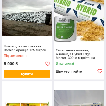
Плівка для силосування
Barbier Франція 125 мікрон
Сітка сеновязальная,
Фінляндія Hybrid Edge
Під замовлення
Master, 300 кг міцність на
розрив
5 900
В наявності
₴
Ціну уточнюйте
Купити