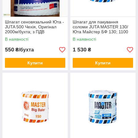
Шпагат сеновязальний Юта -
Шпагат для пакування
JUTA 500 Чехія, Оригінал
соломи JUTA MASTER 130/
2000м/бухта; з ПДВ
Юта Майстер БФ 130; 1100
м, 430 кг на розрив з ПДВ
В наявності
В наявності
550
1 530
₴/бухта
₴
Купити
Купити