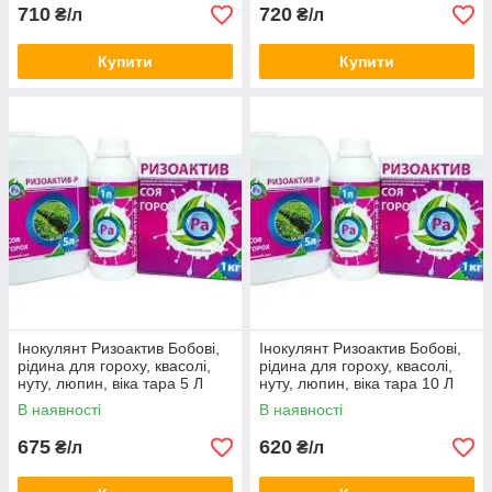
710
720
₴/л
₴/л
Купити
Купити
Інокулянт Ризоактив Бобові,
Інокулянт Ризоактив Бобові,
рідина для гороху, квасолі,
рідина для гороху, квасолі,
нуту, люпин, віка тара 5 Л
нуту, люпин, віка тара 10 Л
В наявності
В наявності
675
620
₴/л
₴/л