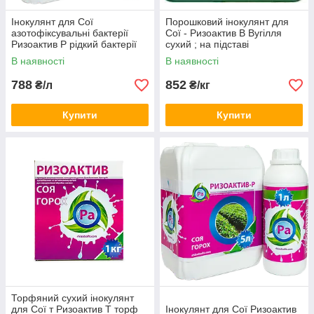
Інокулянт для Сої
Порошковий інокулянт для
азотофіксувальні бактерії
Сої - Ризоактив В Вугілля
Ризоактив Р рідкий бактерії
сухий ; на підставі
для насіння
активованого вугілля
В наявності
В наявності
788
852
₴/л
₴/кг
Купити
Купити
Торфяний сухий інокулянт
для Сої т Ризоактив Т торф
Інокулянт для Сої Ризоактив