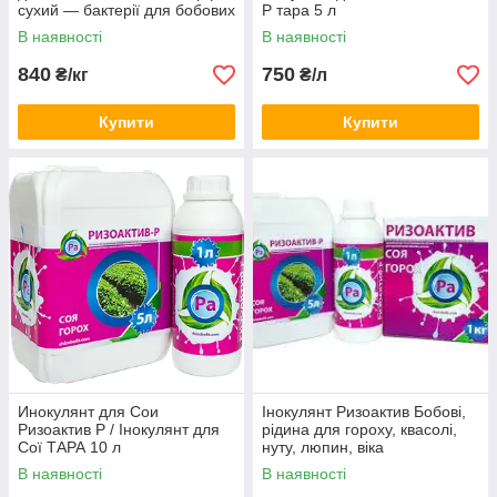
сухий — бактерії для бобових
Р тара 5 л
В наявності
В наявності
840
750
₴/кг
₴/л
Купити
Купити
Инокулянт для Сои
Інокулянт Ризоактив Бобові,
Ризоактив Р / Інокулянт для
рідина для гороху, квасолі,
Сої ТАРА 10 л
нуту, люпин, віка
В наявності
В наявності