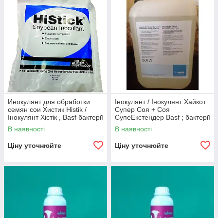
Инокулянт для обработки
Інокулянт / Інокулянт Хайкот
семян сои Хистик Histik /
Супер Соя + Соя
Інокулянт Хістік , Basf бактерії
СупеЕкстендер Basf ; бактерії
для сої
для обробки насіння сої
В наявності
В наявності
Ціну уточнюйте
Ціну уточнюйте