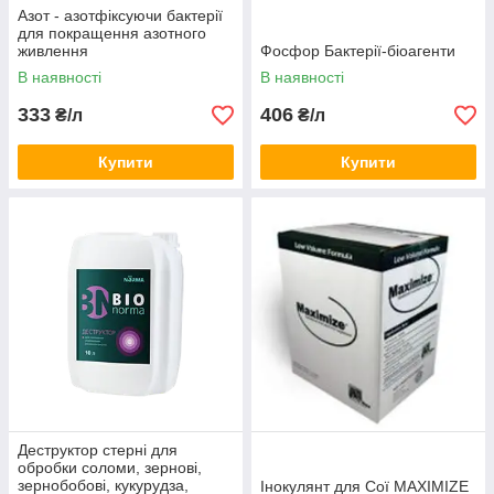
Азот - азотфіксуючи бактерії
для покращення азотного
живлення
Фосфор Бактерії-біоагенти
В наявності
В наявності
333
406
₴/л
₴/л
Купити
Купити
Деструктор стерні для
обробки соломи, зернові,
зернобобові, кукурудза,
Інокулянт для Сої MAXIMIZE