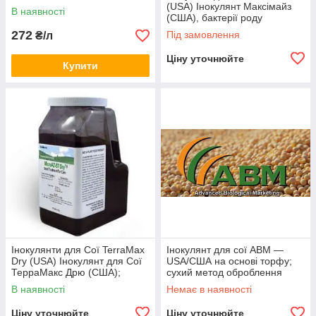
соняшник, ріпак, буряк
(USA) Інокулянт Максімайз
В наявності
(США), бактерії роду
Bradyrhizobium Japonicum 4
272
Під замовлення
₴/л
млрд/шт
Ціну уточнюйте
Купити
Інокулянти для Сої TerraMax
Інокулянт для сої АВМ —
Dry (USA) Інокулянт для Сої
USA/США на основі торфу;
ТерраМакс Дрю (США);
сухий метод оброблення
бактерії роду Bradyrhizobium
насіння
В наявності
Немає в наявності
Ціну уточнюйте
Ціну уточнюйте