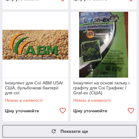
Інокулянт для Сої АВМ USA/
Інокулянт на основі тальку і
США, бульбочкові бактерії
графіту для Сої Графекс /
для сої
Graf-ex (США)
Немає в наявності
Немає в наявності
Ціну уточнюйте
Ціну уточнюйте
Показати ще