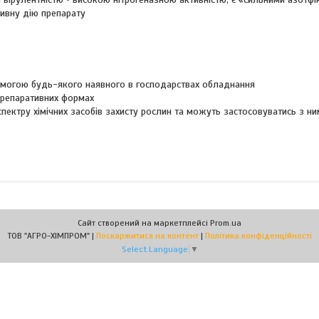
тивну дію препарату
омогою будь-якого наявного в господарствах обладнання
 препаративних формах
пектру хімічних засобів захисту рослин та можуть застосовуватись з н
Сайт створений на маркетплейсі
Prom.ua
ТОВ "АГРО-ХІМПРОМ" |
Поскаржитися на контент
|
Політика конфіденційності
Select Language
▼