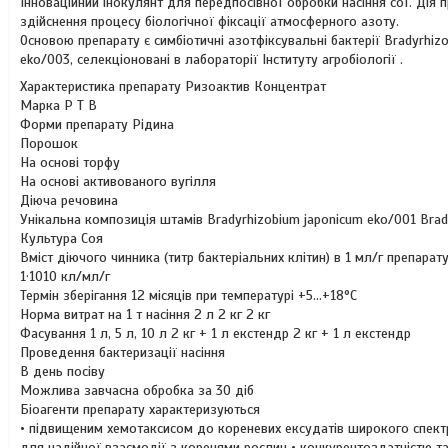
Інноваційний інокулянт для передпосівної обробки насіння сої. Ді
здійснення процесу біологічної фіксації атмосферного азоту.
Основою препарату є симбіотичні азотфіксувальні бактерії Bradyrhiz
eko/003, селекціоновані в лабораторії Інституту агробіології .
Характеристика препарату Ризоактив Концентрат
Марка Р Т В
Форми препарату Рідина
Порошок
На основі торфу
На основі активованого вугілля
Діюча речовина
Унікальна композиція штамів Bradyrhizobium japonicum eko/001 Brad
Культура Соя
Вміст діючого чинника (титр бактеріальних клітин) в 1 мл/г препарат
1·1010 кл/мл/г
Термін зберігання 12 місяців при температурі +5…+18°С
Норма витрат на 1 т насіння 2 л 2 кг 2 кг
Фасування 1 л, 5 л, 10 л 2 кг + 1 л екстендр 2 кг + 1 л екстендр
Проведення бактеризації насіння
В день посіву
Можлива завчасна обробка за 30 діб
Біоагенти препарату характеризуються
• підвищеним хемотаксисом до кореневих ексудатів широкого спектр
для надійної взаємодії з коренями рослин • конкурентоздатністю та