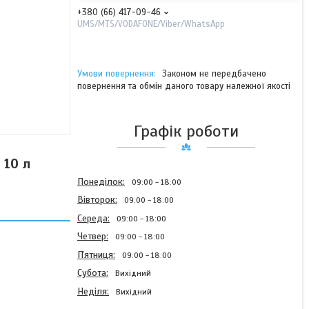
+380 (66) 417-09-46
UMS/MTS/VODAFONE/Viber/WhatsApp
Законом не передбачено
повернення та обмін даного товару належної якості
Графік роботи
 10 л
Понеділок
09:00
18:00
Вівторок
09:00
18:00
Середа
09:00
18:00
Четвер
09:00
18:00
Пʼятниця
09:00
18:00
Субота
Вихідний
Неділя
Вихідний