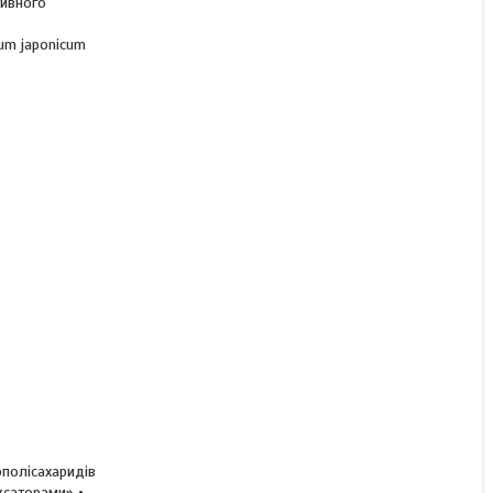
тивного
ium japonicum
Інокулянт для Сої
Ризоактив Концентрат Р
високотехнологічний
продукт, рідкий тара 10 л
В наявності
1 185 ₴/л
КУПИТИ
ополісахаридів
ксаторами» •