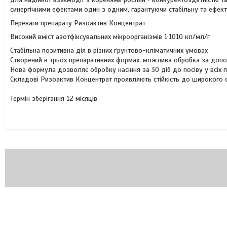
синергічними ефектами один з одним, гарантуючи стабільну та ефек
Переваги препарату Ризоактив Концентрат
Високий вміст азотфіксувальних мікроорганізмів 1·1010 кл/мл/г
Стабільна позитивна дія в різних ґрунтово-кліматичних умовах
Створений в трьох препаративних формах, можлива обробка за доп
Нова формула дозволяє обробку насіння за 30 діб до посіву у всіх
Складові Ризоактив Концентрат проявляють стійкість до широкого с
Термін зберігання 12 місяців