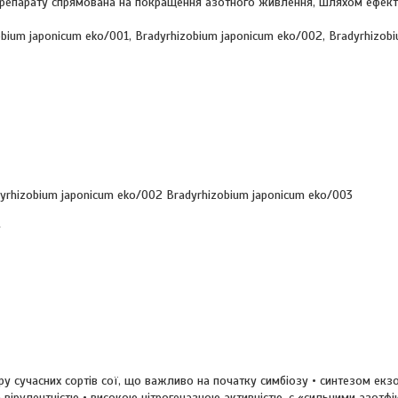
я препарату спрямована на покращення азотного живлення, шляхом ефек
obium japonicum eko/001, Bradyrhizobium japonicum eko/002, Bradyrhizob
yrhizobium japonicum eko/002 Bradyrhizobium japonicum eko/003
у
у сучасних сортів сої, що важливо на початку симбіозу • синтезом екз
 вірулентністю • високою нітрогеназною активністю, є «сильними азотфі