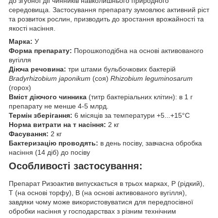
до згубної дії чинників навколишнього природного
середовища. Застосування препарату зумовлює активний ріст
та розвиток рослин, призводить до зростання врожайності та
якості насіння.
Марка:
У
Форма препарату:
Порошкоподібна на основі активованого
вугілля
Діюча речовина:
три штами бульбочкових бактерій
Bradyrhizobium japonikum
(соя)
Rhizobium leguminosarum
(горох)
Вміст діючого чинника
(титр бактеріальних клітин): в 1 г
препарату не менше 4-5 млрд.
Термін зберігання:
6 місяців за температури +5...+15°C
Норма витрати на т насіння:
2 кг
Фасування:
2 кг
Бактеризацію проводять:
в день посіву, завчасна обробка
насіння (14 діб) до посіву
Особливості застосування:
Препарат Ризоактив випускається в трьох марках, Р (рідкий),
Т (на основі торфу), В (на основі активованого вугілля),
завдяки чому може використовуватися для передпосівної
обробки насіння у господарствах з різним технічним