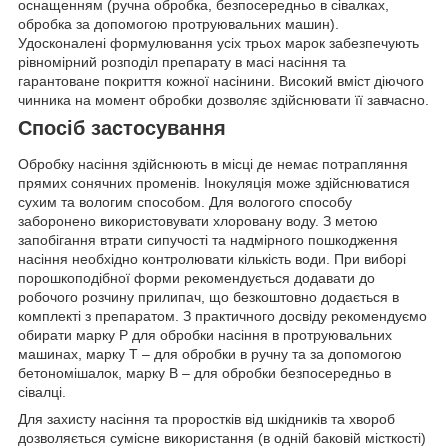
оснащенням (ручна обробка, безпосередньо в сівалках,
обробка за допомогою протруювальних машин).
Удосконалені формулювання усіх трьох марок забезпечують
рівномірний розподіл препарату в масі насіння та
гарантоване покриття кожної насінини. Високий вміст діючого
чинника на момент обробки дозволяє здійснювати її завчасно.
Спосіб застосування
Обробку насіння здійснюють в місці де немає потрапляння
прямих сонячних променів. Інокуляція може здійснюватися
сухим та вологим способом. Для вологого способу
заборонено використовувати хлоровану воду. З метою
запобігання втрати сипучості та надмірного пошкодження
насіння необхідно контролювати кількість води. При виборі
порошкоподібної форми рекомендується додавати до
робочого розчину прилипач, що безкоштовно додається в
комплекті з препаратом. З практичного досвіду рекомендуємо
обирати марку Р для обробки насіння в протруювальних
машинах, марку Т – для обробки в ручну та за допомогою
бетономішалок, марку В – для обробки безпосередньо в
сівалці.
Для захисту насіння та проростків від шкідників та хвороб
дозволяється сумісне використання (в одній баковій місткості)