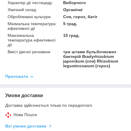
Характер дії пестициду
Виборчого
Хімічний склад
Органічні
Оброблювані культури
Соя, горох, батіг
Мінімальна температура
5 град.
ефективної дії
Максимальна
15 град.
температура ефективної
дії
Вміст діючої речовини
три штами бульбочкових
бактерій Bradyrhizobium
japonikum (соя) Rhizobium
leguminosarum (горох)
Приховати
Умови доставки
Доставка здійснюється тільки по передоплаті.
Нова Пошта
Всі умови доставки