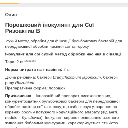
Опис
Порошковий інокулянт для Сої
Ризоактив В
сухий метод обробки для фііксації бульбочкових бактерій для
передпосівної обробки насіння сої та гороху
Інокулянт для сої сухий метод обробки насіння в сівалці
Тара: 2 кг ********
Норма витрати на т насіння:
2 кг
Діюча речовина: бактерії
Bradyrhizobium japonicum
, бактерії
роду
Rhizobium
Препаративна форма: порошок
Призначення
– Інноваційний препарат, високоактивних,
конкурентоздатних бульбочкових бактерій для передпосівної
обробки насіння сої та гороху, що забезпечує утворення на
коренях рослин потужного нодуляційного апарату (від англ.
nodule – бульбочка). Інокулянт сприяє поліпшенню азотного
живлення бобовими культурами, характеризується стійкістю