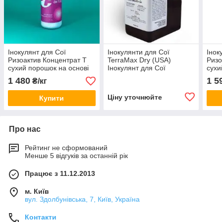
Інокулянт для Сої
Інокулянти для Сої
Інок
Ризоактив Концентрат Т
TerraMax Dry (USA)
Ризо
сухий порошок на основі
Інокулянт для Сої
сухи
торфу
ТерраМакс Дрю (США);
вугі
1 480
1 5
₴/кг
бактерії роду
Bradyrhizobium
Ціну уточнюйте
Купити
Про нас
Рейтинг не сформований
Менше 5 відгуків за останній рік
Працює з 11.12.2013
м. Київ
вул. Здолбунівська, 7, Київ, Україна
Контакти