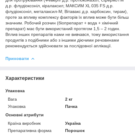
для протруювання (Февер® д.р. протіоконазол; СферікоТМ
д.р. флудіоксоніл, кіралаксил; МАКСИМ XL 035 FS д.р.
флудіоксоніл, металаксил-М; Вітавакс д.р. карбоксин, тирам),
проте за впливу комплексу факторів їх вплив може бути більш
значним. Робочий розчин (біопрепарат + вода + хімічний
препарат) має бути використаний протягом 1,5 – 2 годин.
Вплив інших препаратів нами не вивчався, тому використання
продуктів з подібними або з іншими діючими речовинами
рекомендується здійснювати за послідовної аплікації.
Приховати
Характеристики
Упаковка
Вага
2 кг
Упаковка
Пачка
Основні атрибути
Країна виробник
Україна
Препаративна форма
Порошок