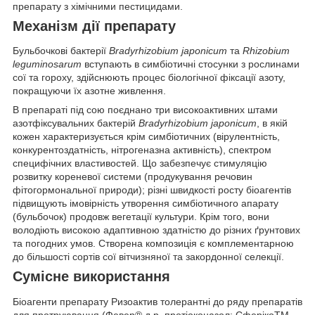
препарату з хімічними пестицидами.
Механізм дії препарату
Бульбочкові бактерії
Bradyrhizobium japonicum
та
Rhizobium
leguminosarum
вступають в симбіотичні стосунки з рослинами
сої та гороху, здійснюють процес біологічної фіксації азоту,
покращуючи їх азотне живлення.
В препараті під сою поєднано три високоактивних штами
азотфіксувальних бактерій
Bradyrhizobium japonicum
, в якій
кожен характеризується крім симбіотичних (вірулентність,
конкурентоздатність, нітрогеназна активність), спектром
специфічних властивостей. Що забезпечує стимуляцію
розвитку кореневої системи (продукування речовин
фітогормональної природи); різні швидкості росту біоагентів
підвищують імовірність утворення симбіотичного апарату
(бульбочок) продовж вегетації культури. Крім того, вони
володіють високою адаптивною здатністю до різних ґрунтових
та погодних умов. Створена композиція є комплементарною
до більшості сортів сої вітчизняної та закордонної селекції.
Сумісне використання
Біоагенти препарату Ризоактив толерантні до ряду препаратів