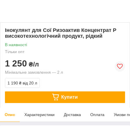
Інокулянт для Сої Ризоактив Концентрат Р
високотехнологічний продукт, рідкий
В наявності
Тільки опт
1 250
₴/л
Мінімальне замовлення — 2 л
1 190 ₴
від 20 л
Купити
Опис
Характеристики
Доставка
Оплата
Умови п