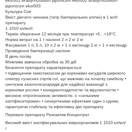
eko/001 Bradyrhizobium japonicum eko/002 Bradyrhizobium
japonicum eko/003
Культура Соя
Вміст діючого чинника (титр бактеріальних клітин) в 1 мл/г
препарату
1·1010 кл/мл/г
Термін зберігання 12 місяців при температурі +5…+18°С
Норма витрат на 1 т насіння 2 л 2 кг 2 кг
Фасування 1 л, 5 л, 10 л 2 кг + 1 л екстендр 2 кг + 1 л екстендр
Проведення бактеризації насіння
В день посіву
Можлива завчасна обробка за 30 діб
Біоагенти препарату характеризуються
• підвищеним хемотаксисом до кореневих ексудатів широкого
спектру сучасних сортів сої, що важливо на початку симбіозу •
синтезом екзополісахаридів для надійної взаємодії з
коренями рослин • конкурентоздатністю та вірулентністю •
високою нітрогеназною активністю, є «сильними
азотфіксаторами» • синергічними ефектами один з одним,
гарантуючи стабільну та ефективну дію препарату
Переваги препарату Ризоактив Концентрат
Високий вміст азотфіксувальних мікроорганізмів 1·1010 кл/мл/
г