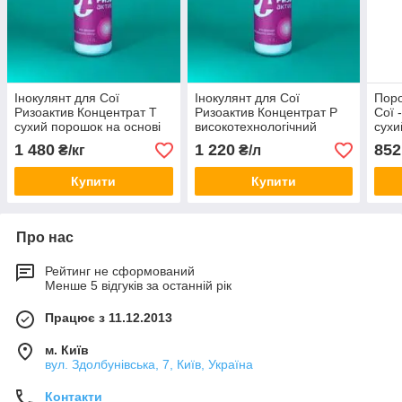
Інокулянт для Сої
Інокулянт для Сої
Поро
Ризоактив Концентрат Т
Ризоактив Концентрат Р
Сої 
сухий порошок на основі
високотехнологічний
сухи
торфу
продукт, рідкий тара 5 л
акти
1 480
1 220
852
₴/кг
₴/л
Купити
Купити
Про нас
Рейтинг не сформований
Менше 5 відгуків за останній рік
Працює з 11.12.2013
м. Київ
вул. Здолбунівська, 7, Київ, Україна
Контакти