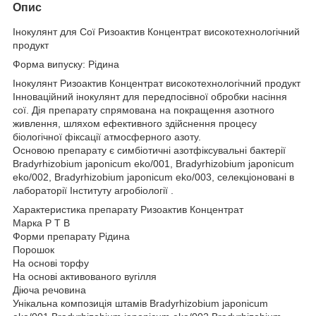
Опис
Інокулянт для Сої Ризоактив Концентрат високотехнологічний
продукт
Форма випуску: Рідина
Інокулянт Ризоактив Концентрат високотехнологічний продукт
Інноваційний інокулянт для передпосівної обробки насіння
сої. Дія препарату спрямована на покращення азотного
живлення, шляхом ефективного здійснення процесу
біологічної фіксації атмосферного азоту.
Основою препарату є симбіотичні азотфіксувальні бактерії
Bradyrhizobium japonicum eko/001, Bradyrhizobium japonicum
eko/002, Bradyrhizobium japonicum eko/003, селекціоновані в
лабораторії Інституту агробіології .
Характеристика препарату Ризоактив Концентрат
Марка Р Т В
Форми препарату Рідина
Порошок
На основі торфу
На основі активованого вугілля
Діюча речовина
Унікальна композиція штамів Bradyrhizobium japonicum