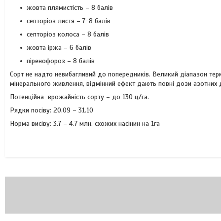
жовта плямистість – 8 балів
септоріоз листя – 7-8 балів
септоріоз колоса – 8 балів
жовта іржа – 6 балів
піренофороз – 8 балів
Сорт не надто невибагливий до попередників. Великий діапазон термі
мінерального живлення, відмінний ефект дають повні дози азотних д
Потенційна врожайність сорту – до 130 ц/га.
Рядки посіву: 20.09 – 31.10
Норма висіву: 3.7 – 4.7 млн. схожих насінин на 1га