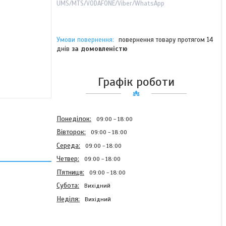
UMS/MTS/VODAFONE/Viber/WhatsApp
повернення товару протягом 14
днів
за домовленістю
Графік роботи
Понеділок
09:00
18:00
Вівторок
09:00
18:00
Середа
09:00
18:00
Четвер
09:00
18:00
Пʼятниця
09:00
18:00
Субота
Вихідний
Неділя
Вихідний