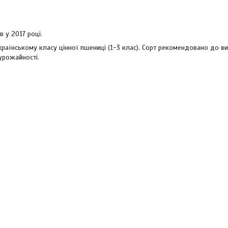
 у 2017 році.
країнському класу цінної пшениці (1-3 клас). Сорт рекомендовано до в
урожайності.