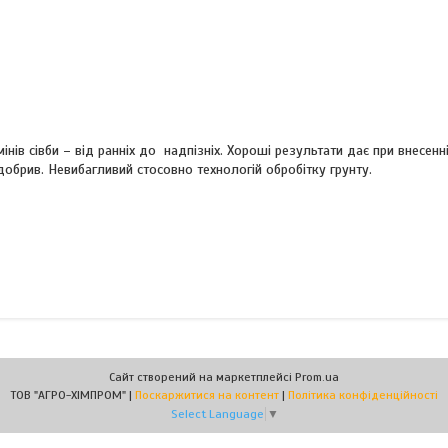
нів сівби – від ранніх до надпізніх. Хороші результати дає при внесенн
обрив. Невибагливий стосовно технологій обробітку грунту.
Сайт створений на маркетплейсі
Prom.ua
ТОВ "АГРО-ХІМПРОМ" |
Поскаржитися на контент
|
Політика конфіденційності
Select Language
▼