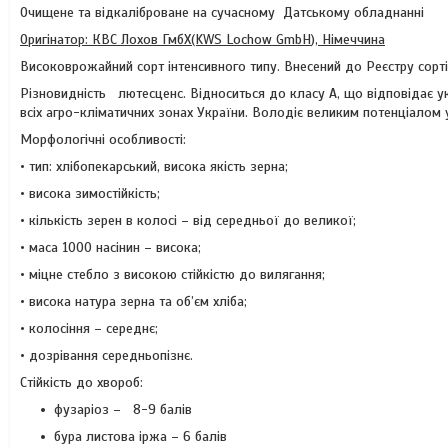
Очищене та відкаліброване на сучасному Датському обладнанні
Оригінатор:
КВС
Лохов
ГмбХ
(KWS
Lochow
GmbH
), Німеччина
Високоврожайний сорт інтенсивного типу. Внесений до Реєстру сортів
Різновидність лютесценс. Відноситься до класу А, що відповідає у
всіх агро-кліматичних зонах України. Володіє великим потенціалом 
Морфологічні особливості:
• тип: хлібопекарський, висока якість зерна;
• висока зимостійкість;
• кількість зерен в колосі – від середньої до великої;
• маса 1000 насінин – висока;
• міцне стебло з високою стійкістю до вилягання;
• висока натура зерна та об’єм хліба;
• колосіння – середнє;
• дозрівання середньопізнє.
Стійкість до хвороб:
фузаріоз – 8-9 балів
бура листова іржа – 6 балів