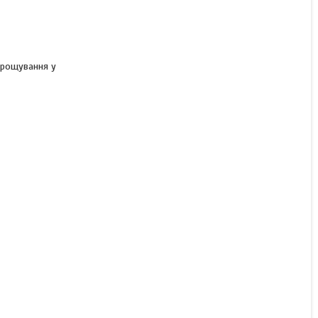
Насіння пшениці озимої
КВС ДЖЕРСІ п. 130 ц/га
КВС Лохов ГмбХ,
Німеччина
ирощування у
В наявності
10 200 ₴/т
КУПИТИ