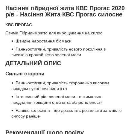
Насіння гібридної жита КВС Прогас 2020
р/в - Насіння Жита КВС Прогас силосне
КВС ПРОГАС
Озиме Гібридне жито для вирощування на силос
Швидке наростання біомаси
Ранньостиглий, тривалість нового покоління з
високою врожайністю зеленої маси
ДЕТАЛЬНИЙ ОПИС
Сильні сторони
Ранньостиглий, тривалість скорочень з високим
виходом сухої речовини з га
Інтенсивний ріст зеленої маси - оптимальне
поєднання товщини стебла та облиствленості
Раніше колосіння - що дозволить розпочати заготівлю
силосу раніше
Рекомендації щодо посіву