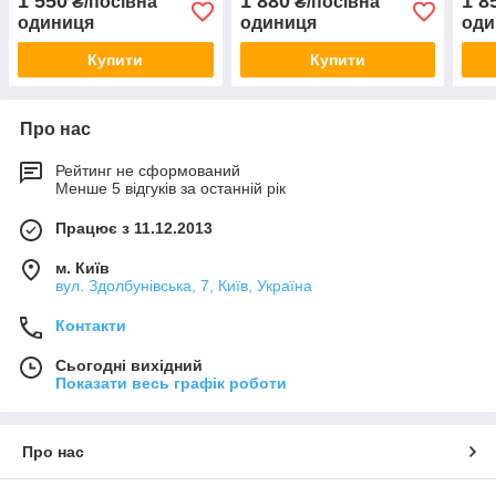
1 550
1 880
1 8
₴/посівна
₴/посівна
одиниця
одиниця
оди
Купити
Купити
Про нас
Рейтинг не сформований
Менше 5 відгуків за останній рік
Працює з 11.12.2013
м. Київ
вул. Здолбунівська, 7, Київ, Україна
Контакти
Сьогодні вихідний
Показати весь графік роботи
Про нас