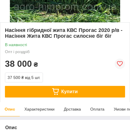
Насіння гібридної жита КВС Прогас 2020 р/в -
Насіння Жита КВС Прогас силосне біг біг
В наявності
Опт і роздріб
38 000
₴
37 500 ₴
від 5 шт.
Купити
Опис
Характеристики
Доставка
Оплата
Умови п
Опис