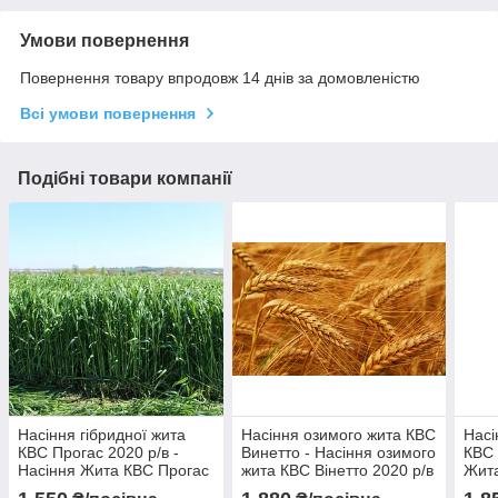
Умови повернення
Повернення товару впродовж 14 днів за домовленістю
Всі умови повернення
Подібні товари компанії
Насіння гібридної жита
Насіння озимого жита КВС
Насі
КВС Прогас 2020 р/в -
Винетто - Насіння озимого
КВС 
Насіння Жита КВС Прогас
жита КВС Вінетто 2020 р/в
Жита
силосне