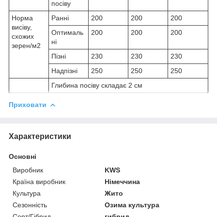
посіву
Норма
Ранні
200
200
200
висіву,
Оптималь
200
200
200
схожих
ні
зерен/м2
Пізні
230
230
230
Надпізні
250
250
250
Глибина посіву складає 2 см
Приховати
Характеристики
Основні
Виробник
KWS
Країна виробник
Німеччина
Культура
Жито
Сезонність
Озима культура
Сорт/Гібрид
гибрид