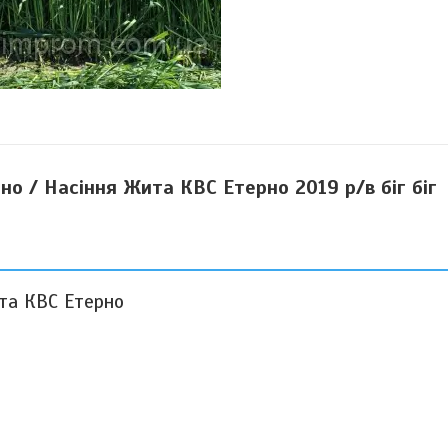
но / Насіння Жита КВС Етерно 2019 р/в біг біг
ита КВС Етерно