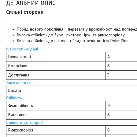
ДЕТАЛЬНИЙ ОПИС
Сильні сторони
Гібрид нового покоління - перевага у врожайності над попере
Висока стійкість до бурої листової іржі та ринхоспоріозу
Висока стійкість до ріжок - гібрид з технологією PolenPlus
Фенологічні дані
Група якості
А
Колосіння
6
Достигання
5
Висота рослин
Висота
Стійкість
Зимостійкість
9
Вилягання
6
Стійкість до хвороб
Ринхоспоріоз
6