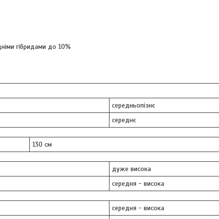
дніми гібридами до 10%
середньопізнє
середнє
130 см
дуже висока
середня - висока
середня - висока