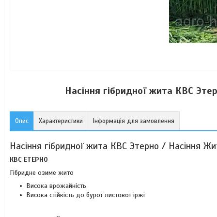
Насіння гібридної жита КВС Этер
Опис
Характеристики
Інформація для замовлення
Насіння гібридної жита КВС Этерно / Насіння Ж
КВС ЕТЕРНО
Гібридне озиме жито
Висока врожайність
Висока стійкість до бурої листової іржі