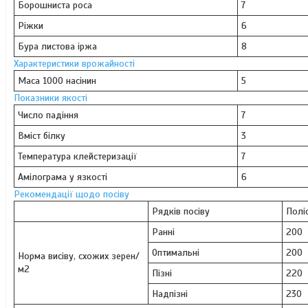
Борошниста роса
7
Ріжки
6
Бура листова іржа
8
Характеристики врожайності
Маса 1000 насінин
5
Показники якості
Число падіння
7
Вміст білку
3
Температура клейстеризації
7
Амілограма у язкості
6
Рекомендації щодо посіву
Рядків посіву
Полі
Ранні
200
Оптимальні
200
Норма висіву, схожих зерен/
м2
Пізні
220
Надпізні
230