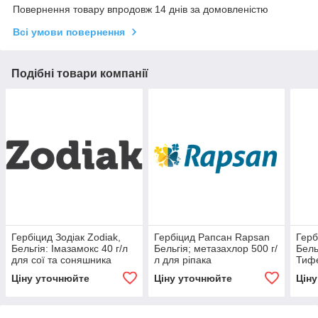
Повернення товару впродовж 14 днів за домовленістю
Всі умови повернення
Подібні товари компанії
Гербіцид Зодіак Zodiak,
Гербіцид Рапсан Rapsan
Герб
Бельгія: Імазамокс 40 г/л
Бельгія; метазахлор 500 г/
Бель
для сої та соняшника
л для ріпака
Тиф
750 
Ціну уточнюйте
Ціну уточнюйте
Цін
сої