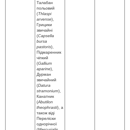
Талабан
польовий
(
Thlaspi
arvense
),
Грицики
звичайні
(
Capsella
bursa
pastoris
),
Підмаренник
чіпкий
(
Gallium
aparine
),
Дурман
звичайний
(
Datura
stramonium
),
Канатник
(
Abutilon
theophrasti
), а
також віді
Переліски
однорічної
(
Mercurialis