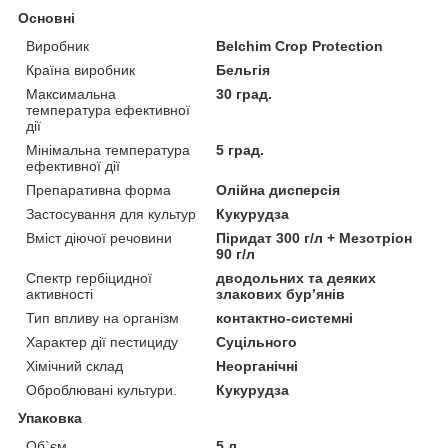
Основні
Виробник
Belchim Crop Protection
Країна виробник
Бельгія
Максимальна
30 град.
температура ефективної
дії
Мінімальна температура
5 град.
ефективної дії
Препаративна форма
Олійна дисперсія
Застосування для культур
Кукурудза
Вміст діючої речовини
Піридат 300 г/л + Мезотріон
90 г/л
Спектр гербіцидної
дводольних та деяких
активності
злакових бур’янів
Тип впливу на організм
контактно-системні
Характер дії пестициду
Суцільного
Хімічний склад
Неорганічні
Оброблювані культури.
Кукурудза
Упаковка
Об`єм
5 л