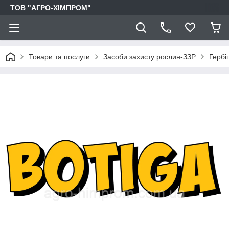
ТОВ "АГРО-ХІМПРОМ"
Товари та послуги
Засоби захисту рослин-ЗЗР
Гербі