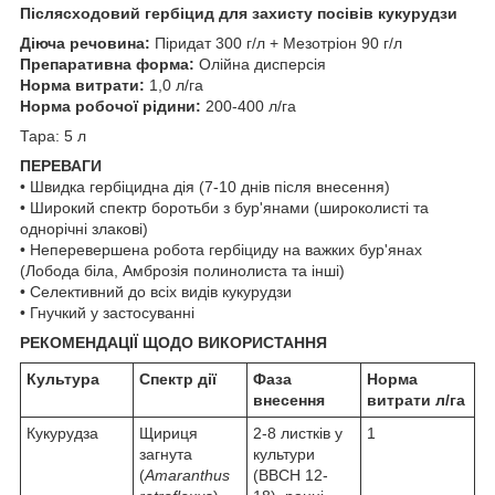
Післясходовий гербіцид для захисту посівів кукурудзи
Діюча речовина:
Піридат 300 г/л + Мезотріон 90 г/л
Препаративна форма:
Олійна дисперсія
Норма витрати:
1,0 л/га
Норма робочої рідини:
200-400 л/га
Тара: 5 л
ПЕРЕВАГИ
• Швидка гербіцидна дія (7-10 днів після внесення)
• Широкий спектр боротьби з бур'янами (широколисті та
однорічні злакові)
• Неперевершена робота гербіциду на важких бур'янах
(Лобода біла, Амброзія полинолиста та інші)
• Селективний до всіх видів кукурудзи
• Гнучкий у застосуванні
РЕКОМЕНДАЦІЇ ЩОДО ВИКОРИСТАННЯ
Культура
Спектр дії
Фаза
Норма
внесення
витрати л/га
Кукурудза
Щириця
2-8 листків у
1
загнута
культури
(
Amaranthus
(BBCH 12-