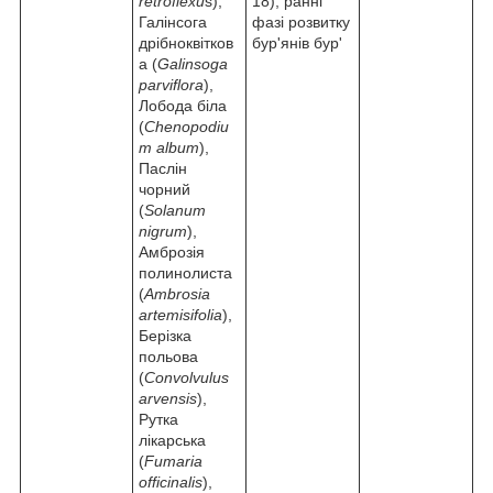
retroflexu
s),
18), ранні
Галінсога
фазі розвитку
дрібноквітков
бур'янів бур'
а (
Galinsoga
parviflora
),
Лобода біла
(
Chenopodiu
m album
),
Паслін
чорний
(
Solanum
nigrum
),
Амброзія
полинолиста
(
Ambrosia
artemisifolia
),
Берізка
польова
(
Convolvulus
arvensis
),
Рутка
лікарська
(
Fumaria
officinalis
),