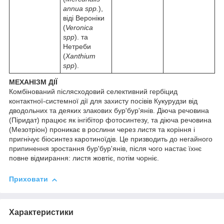
annua spp.
),
віді Вероніки
(
Veronica
spp
). та
Нетреби
(
Xanthium
spp
).
МЕХАНІЗМ ДІЇ
Комбінований післясходовий селективний гербіцид
контактної-системної дії для захисту посівів Кукурудзи від
дводольних та деяких злакових бур'бур'янів. Діюча речовина
(Піридат) працює як інгібітор фотосинтезу, та діюча речовина
(Мезотріон) проникає в рослини через листя та коріння і
пригнічує біосинтез каротиноїдів. Це призводить до негайного
припинення зростання бур'бур'янів, після чого настає їхнє
повне відмирання: листя жовтіє, потім чорніє.
Приховати
Характеристики