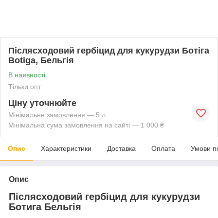
Післясходовий гербіцид для кукурудзи Ботіга
Botiga, Бельгія
В наявності
Тільки опт
Ціну уточнюйте
Мінімальне замовлення — 5 л
Мінімальна сума замовлення на сайті — 1 000 ₴
Опис
Характеристики
Доставка
Оплата
Умови п
Опис
Післясходовий гербіцид для кукурудзи
Ботига Бельгія