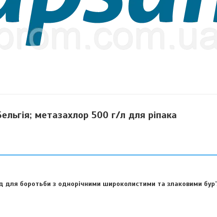
ельгія; метазахлор 500 г/л для ріпака
д для боротьби з однорічними широколистими та злаковими бур’