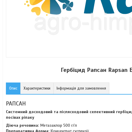
Гербіцид Рапсан Rapsan Б
Опис
Характеристики
Інформація для замовлення
РАПСАН
Системний досходовий та післясходовий селективний гербіци
посівах ріпаку
Діюча речовина:
Метазахлор 500 г/л
Препаративна форма:
Концентрат суспензії