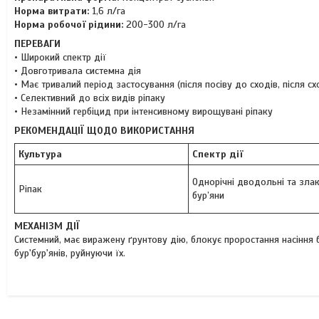
Норма витрати:
1,6 л/га
Норма робочої рідини:
200-300 л/га
ПЕРЕВАГИ
• Широкий спектр дії
• Довготривала системна дія
• Має тривалий період застосування (після посіву до сходів, після сх
• Селективний до всіх видів ріпаку
• Незамінний гербіцид при інтенсивному вирощувані ріпаку
РЕКОМЕНДАЦІЇ ЩОДО ВИКОРИСТАННЯ
Культура
Спектр дії
Однорічні дводольні та злак
Ріпак
бур’яни
МЕХАНІЗМ ДІЇ
Системний, має виражену ґрунтову дію, блокує проростання насіння 
бур'бур'янів, руйнуючи їх.