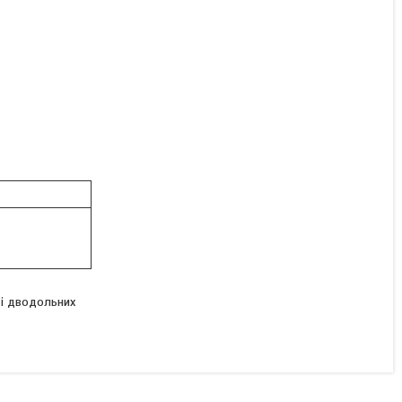
Гербіцид Рапсан Rapsan
Бельгія; метазахлор 500
г/л для ріпака
Під замовлення
Ціну уточнюйте
 і дводольних