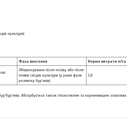
одів культури)
Фаза внесення
Норма витрати л/га
Обприскування після посіву або після
ові
появи сходів культури (у ранні фази
1,6
розвитку бур’янів)
бур'бур'янів. Абсорбується також гіпокотилем та кореневищем злакових