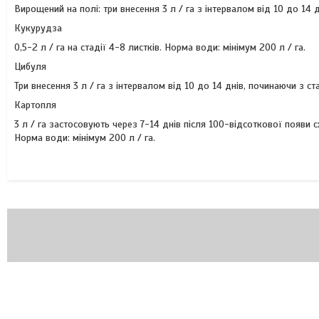
Вирощений на полі: три внесення 3 л / га з інтервалом від 10 до 14 д
Кукурудза
0,5-2 л / га на стадії 4-8 листків. Норма води: мінімум 200 л / га.
Цибуля
Три внесення 3 л / га з інтервалом від 10 до 14 днів, починаючи з ста
Картопля
3 л / га застосовують через 7-14 днів після 100-відсоткової появи 
Норма води: мінімум 200 л / га.