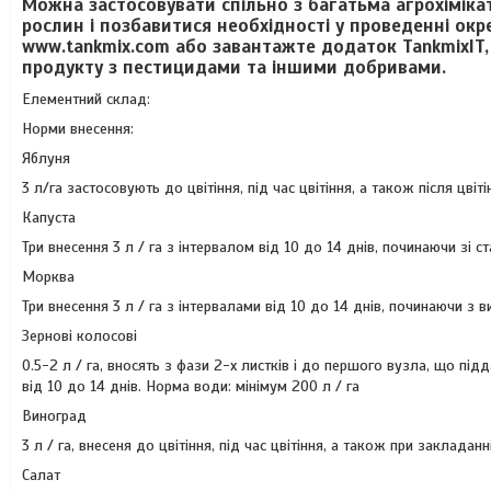
Можна застосовувати спільно з багатьма агрохіміка
рослин і позбавитися необхідності у проведенні окр
www.tankmix.com або завантажте додаток TankmixIT,
продукту з пестицидами та іншими добривами.
Елементний склад:
Норми внесення:
Яблуня
3 л/га застосовують до цвітіння, під час цвітіння, а також після цвіт
Капуста
Три внесення 3 л / га з інтервалом від 10 до 14 днів, починаючи зі ст
Морква
Три внесення 3 л / га з інтервалами від 10 до 14 днів, починаючи з в
Зернові колосові
0.5-2 л / га, вносять з фази 2-х листків і до першого вузла, що під
від 10 до 14 днів. Норма води: мінімум 200 л / га
Виноград
3 л / га, внесеня до цвітіння, під час цвітіння, а також при закладан
Салат