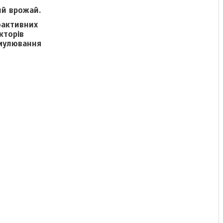
- добриво Яра Віта
ий врожай.
біотрак
іоактивних
кторів
имулювання
В наявності
Ціну уточнюйте