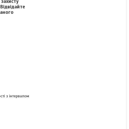
 захисту
 Відвідайте
даного
ості з інтервалом