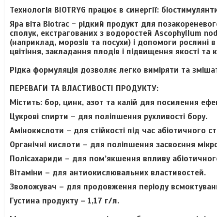
Технологія BIOTRYG працює в синергії: біостимулянт
Яра віта Biotrac - рідкий продукт для позакоренево
сполук, екстрагованих з водоростей Ascophyllum no
(наприклад, морозів та посухи) і допомоги рослині
цвітіння, закладання плодів і підвищення якості та 
Рідка формуляція дозволяє легко виміряти та змішат
ПЕРЕВАГИ ТА ВЛАСТИВОСТІ ПРОДУКТУ:
Містить: бор, цинк, азот та калій для посилення ефе
Цукрові спирти – для поліпшення рухливості бору.
Амінокислоти – для стійкості під час абіотичного ст
Органічні кислоти – для поліпшення засвоєння мікр
Полісахариди – для пом’якшення впливу абіотичного
Вітаміни – для антиокислювальних властивостей.
Зволожувач – для продовження періоду всмоктуван
Густина продукту – 1,17 г/л.