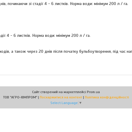
нів, починаючи зі стадії 4 - 6 листків. Норма води: мінімум 200 л / га.
дії 4 - 6 листків. Норма води: мінімум 200 л / га.
сходів, а також через 20 днів після початку бульбоутворення, під час н
Сайт створений на маркетплейсі
Prom.ua
ТОВ "АГРО-ХІМПРОМ" |
Поскаржитися на контент
|
Політика конфіденційності
Select Language
▼