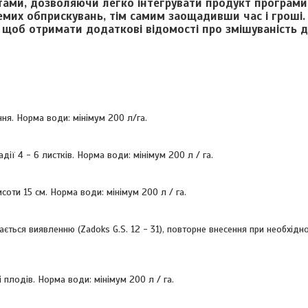
тами, дозволяючи легко інтегрувати продукт програми
емих обприскувань, тім самим заощадивши час і гроші.
 щоб отримати додаткові відомості про змішуваність 
іння. Норма води: мінімум 200 л/га.
адії 4 - 6 листків. Норма води: мінімум 200 л / га.
исоти 15 см. Норма води: мінімум 200 л / га.
дається виявленню (Zadoks G.S. 12 - 31), повторне внесення при необхідн
ні плодів. Норма води: мінімум 200 л / га.