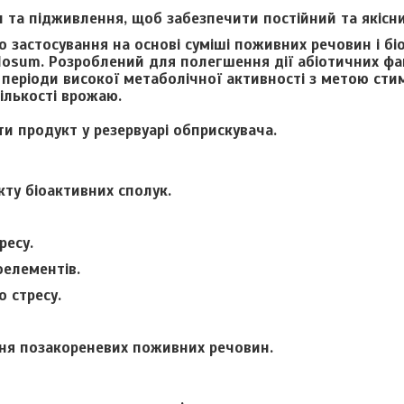
и та підживлення, щоб забезпечити постійний та якісн
го застосування на основі суміші поживних речовин і б
dosum. Розроблений для полегшення дії абіотичних фа
 в періоди високої метаболічної активності з метою ст
кількості врожаю.
и продукт у резервуарі обприскувача.
кту біоактивних сполук.
ресу.
оелементів.
 стресу.
ня позакореневих поживних речовин.