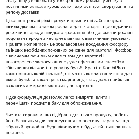
Увагу: ціну уточнювати у телефонному режимі, у звязку з
постійними змінами курсів валют, вартості транспортування та
регіону доставки.
Ці концентровані рідкі продукти призначені забезпечуваті
швидкодіючим паливом рослини для їх енергії, щоб підсилити
рослини в періоди швидкого зростання або допомогти рослині
подолати періоди з несприятливими кліматичними умовами.
Яра віта KombiPhos - це збалансоване поєднання фосфору
та інших необхідних поживних речовин для картоплі. Фосфор
є ключовим поживним елементом для картоплі і
позакореневе застосування є дуже ефективним способом
збільшення кількості та розміру бульб. Яра віта KombiPhos
також містить калій і кальцій, які мають важливе значення для
якості бульб; а також цинк і марганець, які є двома найбільш
важливими мікроелементами для картоплі.
Рідка формуляція дозволяє легко виміряти, влити і
перемішати продукт в баку для обприскування.
Чистота сировини, що відібрана для цього продукту, робить
його безпечним для застосування на рослину і гарантує, що
зібраний врожай не буде відкинутим в будь-якій точці ланцюга
поставок.