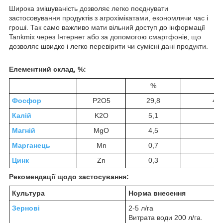
Широка змішуваність дозволяє легко поєднувати
застосовування продуктів з агрохімікатами, економлячи час і
гроші. Так само важливо мати вільний доступ до інформації
Tankmix через Інтернет або за допомогою смартфонів, що
дозволяє швидко і легко перевірити чи сумісні дані продукти.
Елементний склад, %:
%
г/л
Фосфор
P
2
O
5
29,8
44
Калій
K
2
O
5,1
75
Магній
MgO
4,5
67
Марганець
Mn
0,7
10
Цинк
Zn
0,3
5
Рекомендації щодо застосування:
Культура
Норма внесення
Зернові
2-5 л/га
Витрата води 200 л/га.