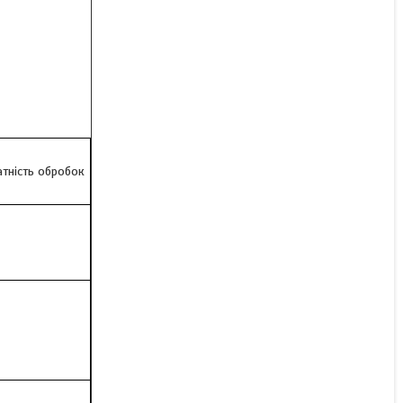
Гербіцид Гербіцид
Подмарин аналог Прима
для пшениці і кукурудзи
В наявності
Ціну уточнюйте
атність обробок