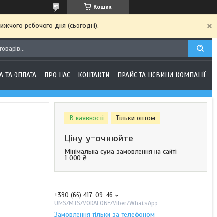
Кошик
ижчого робочого дня (сьогодні).
А ТА ОПЛАТА
ПРО НАС
КОНТАКТИ
ПРАЙС ТА НОВИНИ КОМПАНІЇ
В наявності
Тільки оптом
Ціну уточнюйте
Мінімальна сума замовлення на сайті —
1 000 ₴
+380 (66) 417-09-46
UMS/MTS/VODAFONE/Viber/WhatsApp
Замовлення тільки за телефоном