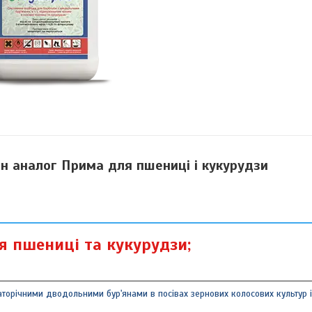
н аналог Прима для пшениці і кукурудзи
 пшениці та кукурудзи;
аторічними дводольними бур'янами в посівах зернових колосових культур 