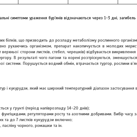
уальні симптоми ураження бур'янів відзначаються через 1-3 дні, загибель
них білків, що призводить до розладу метаболізму рослинного організ
ивно рухаючись організмом, препарат накопичується в молодих мерис
т верхньої сторони листків, стебел, черешків) відбувається викривлення 
гору. В результаті чого пагони та корені розтріскуються, зменшуєть
ої системи. Порушується водний обмін, втрачається тургор, рослини в’ян
тур і кукурудзи, який має широкий температурний діапазон застосування в
ься у ґрунті (період напіврозпаду 14-20 днів);
, фунгіцидами, регуляторами росту та азотними добривами. Вибір часу 
х та до 7 листків кукурудзи включно;
 пасліну чорного, ромашки та ін.