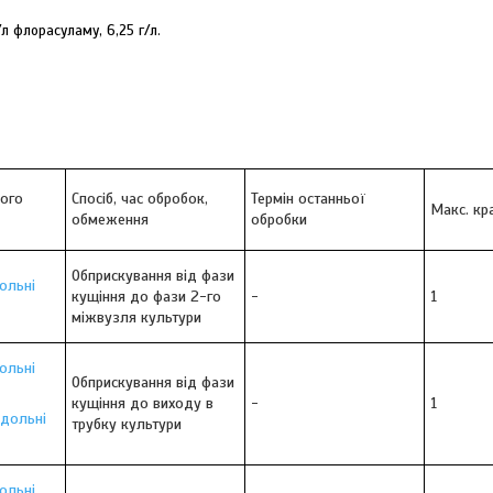
л флорасуламу, 6,25 г/л.
кого
Спосіб, час обробок,
Термін останньої
Макс. кр
обмеження
обробки
Обприскування від фази
ольні
кущіння до фази 2-го
-
1
міжвузля культури
ольні
Обприскування від фази
кущіння до виходу в
-
1
одольні
трубку культури
ольні