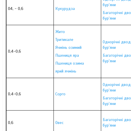
бур'яни
04, - 0,6
Кукурудза
Багаторічні дв
бур'яни
Жито
Тритикале
Однорічні двод
Ячмінь озимий
бур'яни
0,4-0,6
Пшениця яра
Багаторічні дв
бур'яни
Пшениця озима
ярий ячмінь
Однорічні двод
бур'яни
0,4-0,6
Сорго
Багаторічні дв
бур'яни
Багаторічні дв
0,6
Овес
бур'яни