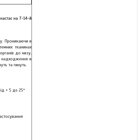
 настає на 7-14-й
му. Проникаючи в
темних тканинах
органів до низу,
ся надходження в
уть та гинуть.
ід + 5 до 25º
застосування