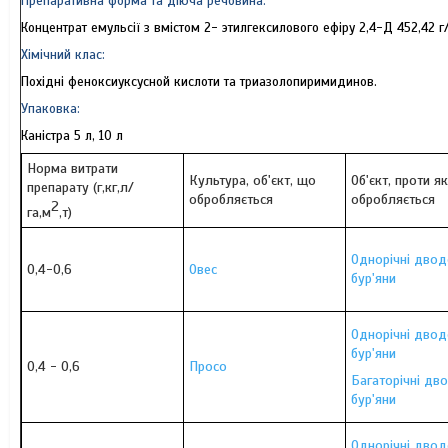
Препаративна форма та діюча речовина:
Концентрат емульсії з вмістом 2- этилгексилового ефіру 2,4-Д 452,42 г/
Хімічний клас:
Похідні
феноксиуксусной
кислоти та триазолопиримидинов.
Упаковка:
Каністра 5 л, 10 л
Норма витрати
Культура, об'єкт, що
Об'єкт, проти я
препарату (г,кг,л/
обробляється
обробляється
2
га,м
,т)
Однорічні двод
0,4-0,6
Овес
бур'яни
Однорічні двод
бур'яни
0,4 - 0,6
Просо
Багаторічні дв
бур'яни
Однорічні двод