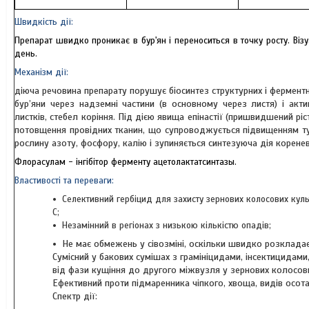
Швидкість дії:
Препарат швидко проникає в бур'ян і переноситься в точку росту. Віз
день.
Механізм дії:
діюча речовина препарату порушує біосинтез структурних і фермент
бур’яни через надземні частини (в основному через листя) і акт
листків, стебел коріння. Під дією явища епінастії (пришвидшений ріс
потовщення провідних тканин, що супроводжується підвищенням тур
рослину азоту, фосфору, калію і зупиняється синтезуюча дія коренев
Флорасулам - інгібітор ферменту ацетолактатсинтазы.
Властивості та переваги:
Селективний гербіцид для захисту зернових колосових куль
С;
Незамінний в регіонах з низькою кількістю опадів;
Не має обмежень у сівозміні, оскільки швидко розкладаєт
Сумісний у бакових сумішах з грамініцидами, інсектицидами
від фази кущіння до другого міжвузля у зернових колосови
Ефективний проти підмаренника чіпкого, хвоща, видів осота,
Спектр дії: