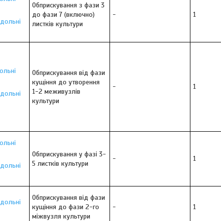
Обприскування з фази 3
до фази 7 (включно)
-
1
одольні
листків культури
ольні
Обприскування від фази
кущіння до утворення
-
1
1-2 меживузлів
одольні
культури
ольні
Обприскування у фазі 3-
-
1
5 листків культури
одольні
Обприскування від фази
одольні
кущіння до фази 2-го
-
1
міжвузля культури