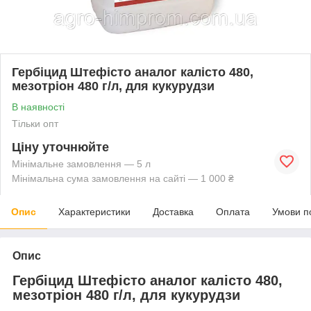
Гербіцид Штефісто аналог калісто 480,
мезотріон 480 г/л, для кукурудзи
В наявності
Тільки опт
Ціну уточнюйте
Мінімальне замовлення — 5 л
Мінімальна сума замовлення на сайті — 1 000 ₴
Опис
Характеристики
Доставка
Оплата
Умови п
Опис
Гербіцид Штефісто аналог калісто 480,
мезотріон 480 г/л, для кукурудзи