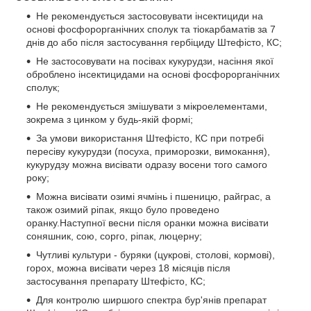
Не рекомендується застосовувати інсектициди на
основі фосфорорганічних сполук та тіокарбаматів за 7
днів до або після застосування гербіциду Штефісто, КС;
Не застосовувати на посівах кукурудзи, насіння якої
оброблено інсектицидами на основі фосфорорганічних
сполук;
Не рекомендується змішувати з мікроелементами,
зокрема з цинком у будь-якій формі;
За умови використання Штефісто, КС при потребі
пересіву кукурудзи (посуха, приморозки, вимокання),
кукурудзу можна висівати одразу восени того самого
року;
Можна висівати озимі ячмінь і пшеницю, райграс, а
також озимий ріпак, якщо було проведено
оранку.Наступної весни після оранки можна висівати
соняшник, сою, сорго, ріпак, люцерну;
Чутливі культури - буряки (цукрові, столові, кормові),
горох, можна висівати через 18 місяців після
застосування препарату Штефісто, КС;
Для контролю ширшого спектра бур'янів препарат