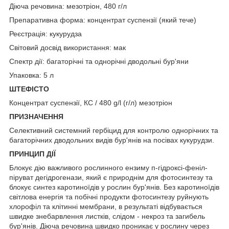
Діюча речовина: мезотріон, 480 г/л
Препаративна форма: концентрат суспензії (який тече)
Реєстрація: кукурудза
Світовий досвід використання: мак
Спектр дії: багаторічні та однорічні дводольні бур'яни
Упаковка: 5 л
ШТЕФІСТО
Концентрат суспензії, КС / 480 g/l (г/л) мезотріон
ПРИЗНАЧЕННЯ
Селективний системний гербіцид для контролю однорічних та
багаторічних дводольних видів бур'янів на посівах кукурудзи.
ПРИНЦИП ДІЇ
Блокує дію важливого рослинного ензиму п-гідроксі-феніл-
піруват дегідрогенази, який є природнім для фотосинтезу та
блокує синтез каротиноїдів у рослин бур'янів. Без каротиноїдів
світлова енергія та побічні продукти фотосинтезу руйнують
хлорофіл та клітинні мембрани, в результаті відбувається
швидке знебарвлення листків, слідом - некроз та загибель
бур'янів. Діюча речовина швидко проникає у рослину через