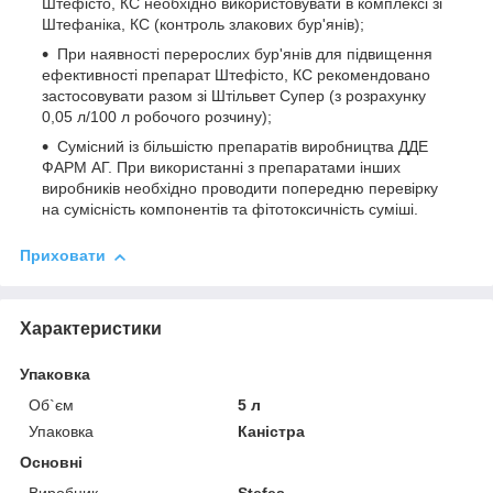
Штефісто, КС необхідно використовувати в комплексі зі
Штефаніка, КС (контроль злакових бур'янів);
При наявності перерослих бур'янів для підвищення
ефективності препарат Штефісто, КС рекомендовано
застосовувати разом зі Штільвет Супер (з розрахунку
0,05 л/100 л робочого розчину);
Сумісний із більшістю препаратів виробництва ДДЕ
ФАРМ АГ. При використанні з препаратами інших
виробників необхідно проводити попередню перевірку
на сумісність компонентів та фітотоксичність суміші.
Приховати
Характеристики
Упаковка
Об`єм
5 л
Упаковка
Каністра
Основні
Виробник
Stefes