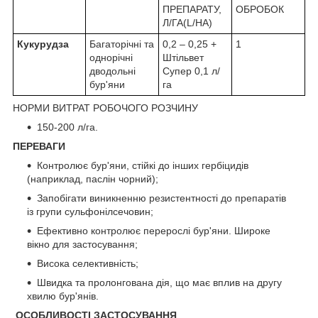
ПРЕПАРАТУ,
ОБРОБОК
Л/ГА(L/HA)
Кукурудза
Багаторічні та
0,2 – 0,25 +
1
однорічні
Штільвет
дводольні
Супер 0,1 л/
бур'яни
га
НОРМИ ВИТРАТ РОБОЧОГО РОЗЧИНУ
150-200 л/га.
ПЕРЕВАГИ
Контролює бур'яни, стійкі до інших гербіцидів
(наприклад, паслін чорний);
Запобігати виникненню резистентності до препаратів
із групи сульфонілсечовин;
Ефективно контролює перерослі бур'яни. Широке
вікно для застосування;
Висока селективність;
Швидка та пролонгована дія, що має вплив на другу
хвилю бур'янів.
ОСОБЛИВОСТІ ЗАСТОСУВАННЯ