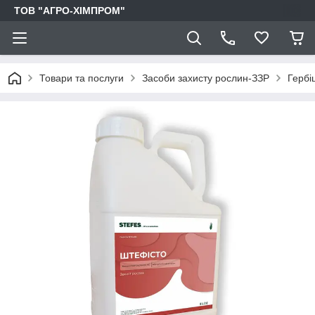
ТОВ "АГРО-ХІМПРОМ"
Товари та послуги
Засоби захисту рослин-ЗЗР
Гербі