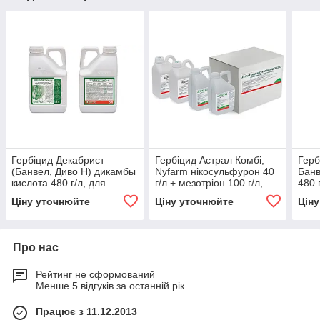
Гербіцид Декабрист
Гербіцид Астрал Комбі,
Герб
(Банвел, Диво Н) дикамбы
Nyfarm нікосульфурон 40
Банв
кислота 480 г/л, для
г/л + мезотріон 100 г/л,
480 
пшениці, ячменю,
для кукурудзи
куку
Ціну уточнюйте
Ціну уточнюйте
Цін
кукурудзи
Про нас
Рейтинг не сформований
Менше 5 відгуків за останній рік
Працює з 11.12.2013