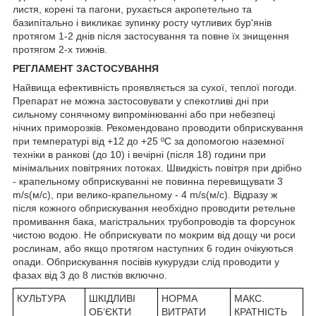
листя, корені та пагони, рухається акропетельно та
базипітально і викликає зупинку росту чутливих бур'янів
протягом 1-2 днів після застосування та повне їх знищення
протягом 2-х тижнів.
РЕГЛАМЕНТ ЗАСТОСУВАННЯ
Найвища ефективність проявляється за сухої, теплої погоди.
Препарат не можна застосовувати у спекотливі дні при
сильному сонячному випромінюванні або при небезпеці
нічних приморозків. Рекомендовано проводити обприскування
при температурі від +12 до +25 ºС за допомогою наземної
техніки в ранкові (до 10) і вечірні (після 18) години при
мінімальних повітряних потоках. Швидкість повітря при дрібно
- крапельному обприскуванні не повинна перевищувати 3
m/s(м/с), при велико-крапельному - 4 m/s(м/с). Відразу ж
після кожного обприскування необхідно проводити ретельне
промивання бака, магістральних трубопроводів та форсунок
чистою водою. Не обприскувати по мокрим від дощу чи роси
рослинам, або якщо протягом наступних 6 годин очікуються
опади. Обприскування посівів кукурудзи слід проводити у
фазах від 3 до 8 листків включно.
КУЛЬТУРА
ШКІДЛИВІ
НОРМА
МАКС.
ОБ’ЄКТИ
ВИТРАТИ
КРАТНІСТЬ