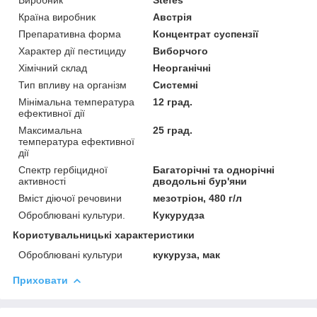
Країна виробник
Австрія
Препаративна форма
Концентрат суспензії
Характер дії пестициду
Виборчого
Хімічний склад
Неорганічні
Тип впливу на організм
Системні
Мінімальна температура
12 град.
ефективної дії
Максимальна
25 град.
температура ефективної
дії
Спектр гербіцидної
Багаторічні та однорічні
активності
дводольні бур'яни
Вміст діючої речовини
мезотріон, 480 г/л
Оброблювані культури.
Кукурудза
Користувальницькі характеристики
Оброблювані культури
кукуруза, мак
Приховати