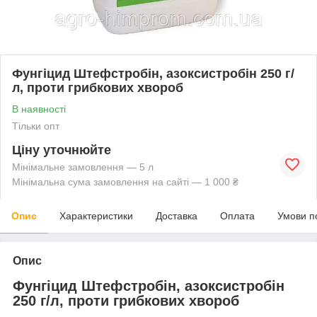
Фунгіцид Штефстробін, азоксистробін 250 г/
л, проти грибкових хвороб
В наявності
Тільки опт
Ціну уточнюйте
Мінімальне замовлення — 5 л
Мінімальна сума замовлення на сайті — 1 000 ₴
Опис
Характеристики
Доставка
Оплата
Умови п
Опис
Фунгіцид Штефстробін, азоксистробін
250 г/л, проти грибкових хвороб