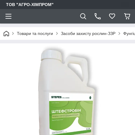
ТОВ "АГРО-ХІМПРОМ"
Товари та послуги
Засоби захисту рослин-ЗЗР
Фунгі