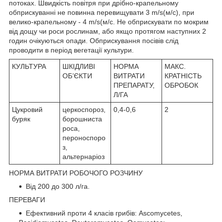
потоках. Швидкість повітря при дрібно-крапельному
обприскуванні не повинна перевищувати 3 m/s(м/с), при
велико-крапельному - 4 m/s(м/с. Не обприскувати по мокрим
від дощу чи роси рослинам, або якщо протягом наступних 2
годин очікуються опади. Обприскування посівів слід
проводити в період вегетації культури.
КУЛЬТУРА
ШКІДЛИВІ
НОРМА
МАКС.
ОБ’ЄКТИ
ВИТРАТИ
КРАТНІСТЬ
ПРЕПАРАТУ,
ОБРОБОК
Л/ГА
Цукровий
церкоспороз,
0,4-0,6
2
буряк
борошниста
роса,
пероноспоро
з,
альтернаріоз
НОРМА ВИТРАТИ РОБОЧОГО РОЗЧИНУ
Від 200 до 300 л/га.
ПЕРЕВАГИ
Ефективний проти 4 класів грибів: Ascomycetes,