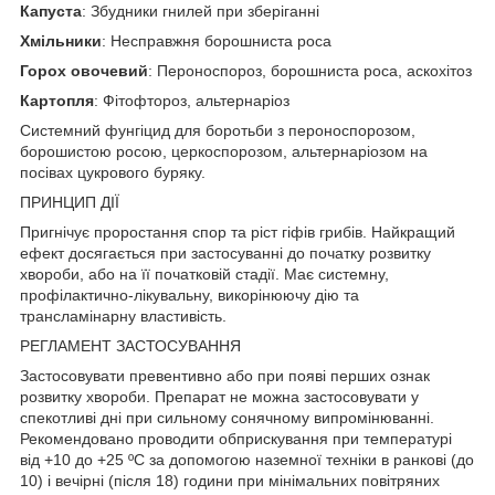
Капуста
: Збудники гнилей при зберіганні
Хмільники
: Несправжня борошниста роса
Горох овочевий
: Пероноспороз, борошниста роса, аскохітоз
Картопля
: Фітофтороз, альтернаріоз
Системний фунгіцид для боротьби з пероноспорозом,
борошистою росою, церкоспорозом, альтернаріозом на
посівах цукрового буряку.
ПРИНЦИП ДІЇ
Пригнічує проростання спор та ріст гіфів грибів. Найкращий
ефект досягається при застосуванні до початку розвитку
хвороби, або на її початковій стадії. Має системну,
профілактично-лікувальну, викорінюючу дію та
трансламінарну властивість.
РЕГЛАМЕНТ ЗАСТОСУВАННЯ
Застосовувати превентивно або при появі перших ознак
розвитку хвороби. Препарат не можна застосовувати у
спекотливі дні при сильному сонячному випромінюванні.
Рекомендовано проводити обприскування при температурі
від +10 до +25 ºС за допомогою наземної техніки в ранкові (до
10) і вечірні (після 18) години при мінімальних повітряних