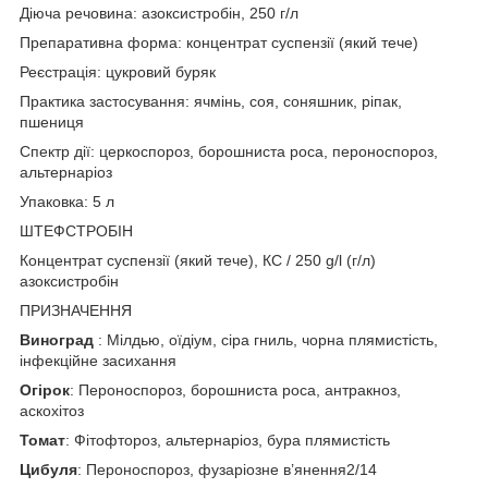
Діюча речовина: азоксистробін, 250 г/л
Препаративна форма: концентрат суспензії (який тече)
Реєстрація: цукровий буряк
Практика застосування: ячмінь, соя, соняшник, ріпак,
пшениця
Спектр дії: церкоспороз, борошниста роса, пероноспороз,
альтернаріоз
Упаковка: 5 л
ШТЕФСТРОБІН
Концентрат суспензії (який тече), КС / 250 g/l (г/л)
азоксистробін
ПРИЗНАЧЕННЯ
Виноград
: Мілдью, оїдіум, сіра гниль, чорна плямистість,
інфекційне засихання
Огірок
: Пероноспороз, борошниста роса, антракноз,
аскохітоз
Томат
: Фітофтороз, альтернаріоз, бура плямистість
Цибуля
: Пероноспороз, фузаріозне в’янення2/14