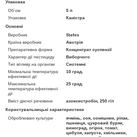
Упаковка
Об`єм
5 л
Упаковка
Каністра
Основні
Виробник
Stefes
Країна виробник
Австрія
Препаративна форма
Концентрат суспензії
Характер дії пестициду
Виборчого
Тип впливу на організм
Системні
Мінімальна температура
10 град.
ефективної дії
Максимальна
25 град.
температура ефективної
дії
Вміст діючої речовини
азоксистробін, 250 г/л
Користувальницькі характеристики
Оброблювані культури
ячмінь, соя, соняшник, ріпак,
пшениця, цукровий буряк,
виноград, огірок, томат,
цибуля, капуста, хмільники,