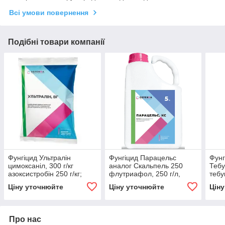
Всі умови повернення
Подібні товари компанії
Фунгіцид Ультралін
Фунгіцид Парацельс
Фунг
цимоксаніл, 300 г/кг
аналог Скальпель 250
Тебу
азоксистробін 250 г/кг;
флутриафол, 250 г/л,
тебу
соняшник, соя
зернові, буряк, виноград,
пшен
Ціну уточнюйте
Ціну уточнюйте
Цін
яблуні
овес
Про нас