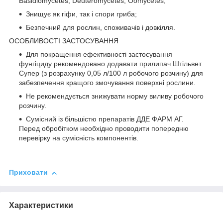
Basidiomycetes, Deuteromycetes, Oomycetes;
Знищує як гіфи, так і спори гриба;
Безпечний для рослин, споживачів і довкілля.
ОСОБЛИВОСТІ ЗАСТОСУВАННЯ
Для покращення ефективності застосування
фунгіциду рекомендовано додавати прилипач Штільвет
Супер (з розрахунку 0,05 л/100 л робочого розчину) для
забезпечення кращого змочування поверхні рослини.
Не рекомендується знижувати норму виливу робочого
розчину.
Сумісний із більшістю препаратів ДДЕ ФАРМ АГ.
Перед обробітком необхідно проводити попередню
перевірку на сумісність компонентів.
Приховати
Характеристики