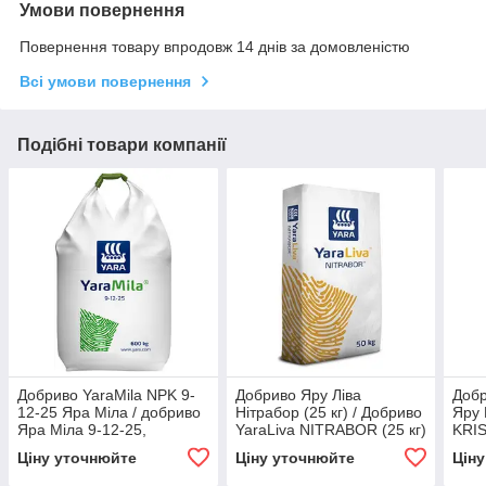
Умови повернення
Повернення товару впродовж 14 днів за домовленістю
Всі умови повернення
Подібні товари компанії
Добриво YaraMila NPK 9-
Добриво Яру Ліва
Доб
12-25 Яра Міла / добриво
Нітрабор (25 кг) / Добриво
Яру 
Яра Міла 9-12-25,
YaraLiva NITRABOR (25 кг)
KRI
Фінляндія
36) 
Ціну уточнюйте
Ціну уточнюйте
Цін