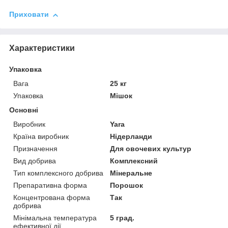
Приховати
Характеристики
Упаковка
Вага
25 кг
Упаковка
Мішок
Основні
Виробник
Yara
Країна виробник
Нідерланди
Призначення
Для овочевих культур
Вид добрива
Комплексний
Тип комплексного добрива
Мінеральне
Препаративна форма
Порошок
Концентрована форма
Так
добрива
Мінімальна температура
5 град.
ефективної дії