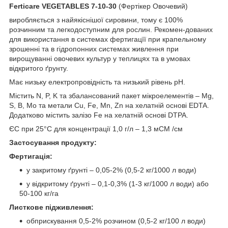
Ferticare VEGETABLES 7-10-30
(Фертікер Овочевий)
виробляється з найякіснішої сировини, тому є 100%
розчинним та легкодоступним для рослин. Рекомен-дованих
для використання в системах фертигацїї при крапельному
зрошенні та в гідропонних системах живлення при
вирощуванні овочевих культур у теплицях та в умовах
відкритого ґрунту.
Має низьку електропровідність та низький рівень рН.
Містить N, P, K та збалансований пакет мікроелементів – Mg,
S, B, Mo та метали Cu, Fe, Mn, Zn на хелатній основі EDTA.
Додатково містить залізо Fe на хелатній основі DTPA.
ЄС при 25°С для концентрації 1,0 г/л – 1,3 мСМ /см
Застосування продукту:
Фертигація:
у закритому ґрунті – 0,05-2% (0,5-2 кг/1000 л води)
у відкритому ґрунті – 0,1-0,3% (1-3 кг/1000 л води) або
50-100 кг/га
Листкове підживлення:
обприскування 0,5-2% розчином (0,5-2 кг/100 л води)