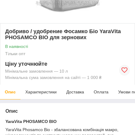
Добриво / удобрение Фосамко Біо YaraVita
PHOSAMCO BIO для зернових
В наявності
Тільки опт
Ціну уточнюйте
Мінімальне замовлення — 10 л
Мінімальна сума замовлення на сайті — 1 000 ₴
Опис
Характеристики
Доставка
Оплата
Умови п
Опис
YaraVita PHOSAMCO BIO
YaraVita Phosamco Bio - збалансована комбінація макро,