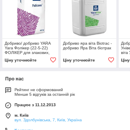
Добриво/ добриво YARA
Добриво яра віта Biotrac -
Добр
Yara Фолікер (22-5-22)
добриво Яра Віта біотрак
Унів
ФОЛІКЕР для злакових,
віт
соняшника, ріпаку,
Ціну уточнюйте
Ціну уточнюйте
Цін
кукурудзи
Про нас
Рейтинг не сформований
Менше 5 відгуків за останній рік
Працює з 11.12.2013
м. Київ
вул. Здолбунівська, 7, Київ, Україна