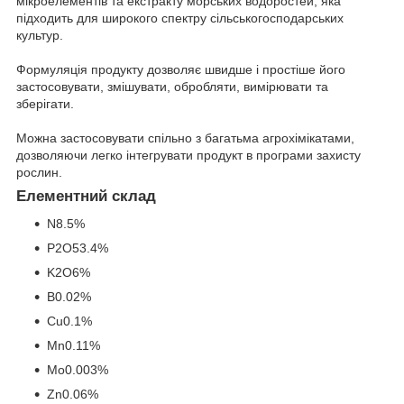
мікроелементів та екстракту морських водоростей, яка
підходить для широкого спектру сільськогосподарських
культур.
Формуляція продукту дозволяє швидше і простіше його
застосовувати, змішувати, обробляти, вимірювати та
зберігати.
Можна застосовувати спільно з багатьма агрохімікатами,
дозволяючи легко інтегрувати продукт в програми захисту
рослин.
Елементний склад
N8.5%
P
2
O
5
3.4%
K
2
O6%
B0.02%
Cu0.1%
Mn0.11%
Mo0.003%
Zn0.06%