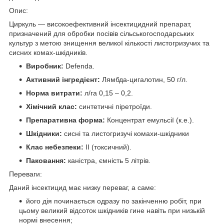
Опис:
Циркуль — високоефективний інсектицидний препарат,
призначений для обробки посівів сільськогосподарських
культур з метою знищення великої кількості листогризучих та
сисних комах-шкідників.
Виробник:
Defenda.
Активний інгредієнт:
Лямбда-цигалотин, 50 г/л.
Норма витрати:
л/га 0,15 – 0,2.
Хімічний клас:
синтетичні піретроїди.
Препаративна форма:
Концентрат емульсії (к.е.).
Шкідники:
сисні та листогризучі комахи-шкідники
Клас небезпеки:
II (токсичний).
Паковання:
каністра, ємність 5 літрів.
Переваги:
Даний інсектицид має низку переваг, а саме:
його дія починається одразу по закінченню робіт, при
цьому великий відсоток шкідників гине навіть при низькій
нормі внесення;