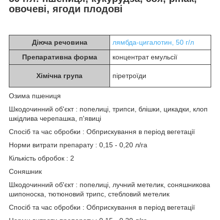
овочеві, ягоди плодові
Діюча речовина
лямбда-цигалотин, 50 г/л
Препаративна форма
концентрат емульсії
Хімічна група
піретроїди
Озима пшениця
Шкодочинний об'єкт : попелиці, трипси, блішки, цикадки, клоп
шкідлива черепашка, п'явиці
Спосіб та час обробки : Обприскування в період вегетації
Норми витрати препарату : 0,15 - 0,20 л/га
Кількість обробок : 2
Соняшник
Шкодочинний об'єкт : попелиці, лучний метелик, соняшникова
шипоноска, тютюновий трипс, стебловий метелик
Спосіб та час обробки : Обприскування в період вегетації