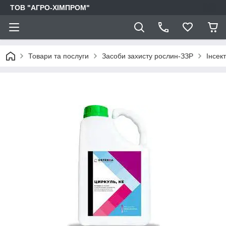
ТОВ "АГРО-ХІМПРОМ"
Товари та послуги
Засоби захисту рослин-ЗЗР
Інсек