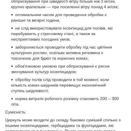
обприскування при швидкості вітру більше ніж 3 м/сек,
крупно крапельне — при посиленні вітру понад 4 м/сек;
оптимальним часом для проведення обробки є
ранішні та вечірні години;
не слід використовувати інсектицид для посівів, які
перебувають у стресовому стані, а також за
несприятливих погодних умов;
забороняється проводити обробку під час цвітіння
культурних рослин, оскільки активна речовина є
токсичною для бджіл та корисних комах;
обов'язковою умовою при обприскуванні є рясне
змочування культур інсектицидом;
обробку полів слід проводити в той момент, коли
кількість комах-шкідників перевищує економічний
ступінь шкідливості;
норма витрати робочого розчину становить 200 – 300
л/га.
Сумісність:
Циркуль може входити до складу бакових сумішей спільно з
іншими інсектицидами, гербіцидами та фунгіцидами, які