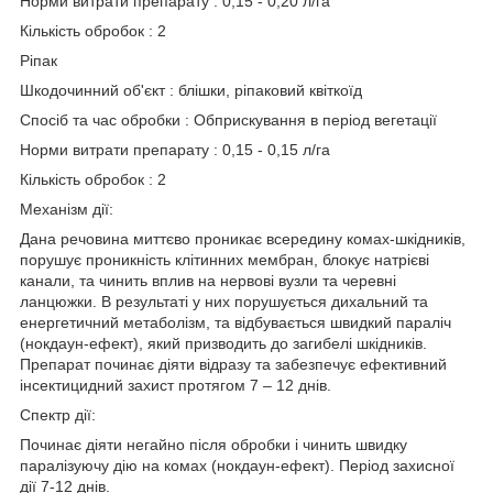
Норми витрати препарату : 0,15 - 0,20 л/га
Кількість обробок : 2
Ріпак
Шкодочинний об'єкт : блішки, ріпаковий квіткоїд
Спосіб та час обробки : Обприскування в період вегетації
Норми витрати препарату : 0,15 - 0,15 л/га
Кількість обробок : 2
Механізм дії:
Дана речовина миттєво проникає всередину комах-шкідників,
порушує проникність клітинних мембран, блокує натрієві
канали, та чинить вплив на нервові вузли та черевні
ланцюжки. В результаті у них порушується дихальний та
енергетичний метаболізм, та відбувається швидкий параліч
(нокдаун-ефект), який призводить до загибелі шкідників.
Препарат починає діяти відразу та забезпечує ефективний
інсектицидний захист протягом 7 – 12 днів.
Спектр дії:
Починає діяти негайно після обробки і чинить швидку
паралізуючу дію на комах (нокдаун-ефект). Період захисної
дії 7-12 днів.