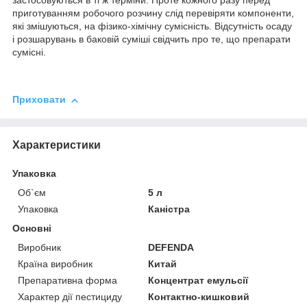
застосовуються в ті ж терміни. Проте кожного разу перед
приготуванням робочого розчину слід перевіряти компоненти,
які змішуються, на фізико-хімічну сумісність. Відсутність осаду
і розшарувань в баковій суміші свідчить про те, що препарати
сумісні.
Приховати
Характеристики
Упаковка
Об`єм
5 л
Упаковка
Каністра
Основні
Виробник
DEFENDA
Країна виробник
Китай
Препаративна форма
Концентрат емульсії
Характер дії пестициду
Контактно-кишковий