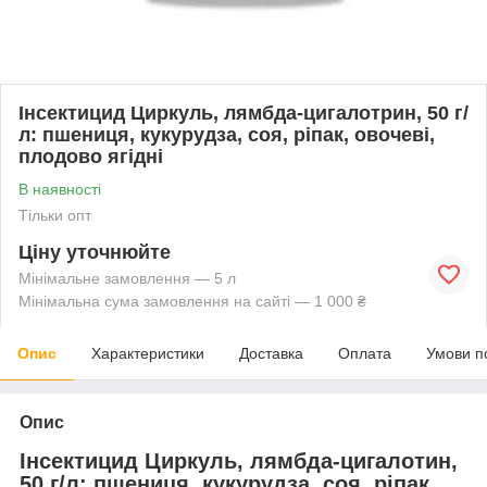
Інсектицид Циркуль, лямбда-цигалотрин, 50 г/
л: пшениця, кукурудза, соя, ріпак, овочеві,
плодово ягідні
В наявності
Тільки опт
Ціну уточнюйте
Мінімальне замовлення — 5 л
Мінімальна сума замовлення на сайті — 1 000 ₴
Опис
Характеристики
Доставка
Оплата
Умови п
Опис
Інсектицид Циркуль, лямбда-цигалотин,
50 г/л: пшениця, кукурудза, соя, ріпак,