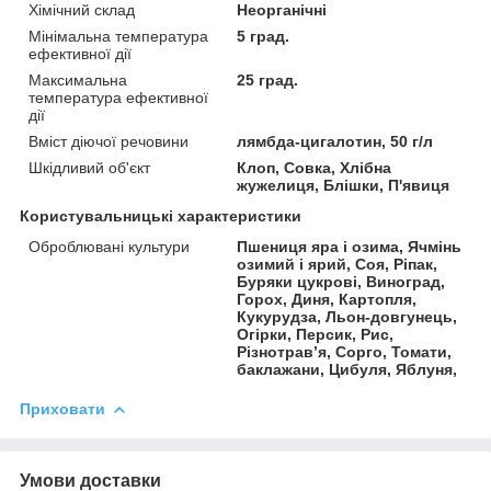
Хімічний склад
Неорганічні
Мінімальна температура
5 град.
ефективної дії
Максимальна
25 град.
температура ефективної
дії
Вміст діючої речовини
лямбда-цигалотин, 50 г/л
Шкідливий об'єкт
Клоп, Совка, Хлібна
жужелиця, Блішки, П'явиця
Користувальницькі характеристики
Оброблювані культури
Пшениця яра і озима, Ячмінь
озимий і ярий, Соя, Ріпак,
Буряки цукрові, Виноград,
Горох, Диня, Картопля,
Кукурудза, Льон-довгунець,
Огірки, Персик, Рис,
Різнотрав’я, Сорго, Томати,
баклажани, Цибуля, Яблуня,
Приховати
Умови доставки