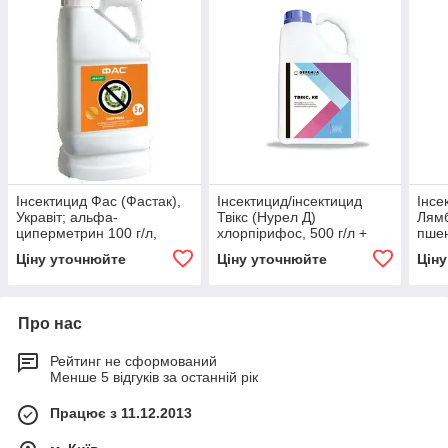
Інсектицид Фас (Фастак),
Інсектицид/інсектицид
Інсе
Укравіт; альфа-
Твікс (Нурел Д)
Лямб
циперметрин 100 г/л,
хлорпірифос, 500 г/л +
пшен
пшениця, ріпак, овочеві,
циперметрин, 50 г/л,
буря
Ціну уточнюйте
Ціну уточнюйте
Цін
плодові дерева
пшениця, буряк, ріпак,
горох
Про нас
Рейтинг не сформований
Менше 5 відгуків за останній рік
Працює з 11.12.2013