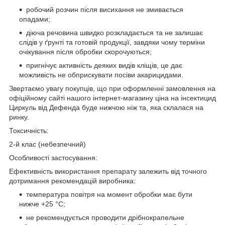
робочий розчин після висихання не змивається
опадами;
діюча речовина швидко розкладається та не залишає
слідів у ґрунті та готовій продукції, завдяки чому терміни
очікування після обробки скорочуються;
пригнічує активність деяких видів кліщів, це дає
можливість не обприскувати посіви акарицидами.
Звертаємо увагу покупців, що при оформленні замовлення на
офіційному сайті нашого інтернет-магазину ціна на інсектицид
Циркуль від Дефенда буде нижчою ніж та, яка склалася на
ринку.
Токсичність:
2-й клас (небезпечний)
Особливості застосування:
Ефективність використання препарату залежить від точного
дотримання рекомендацій виробника:
температура повітря на момент обробки має бути
нижче +25 °C;
не рекомендується проводити дрібнокрапельне