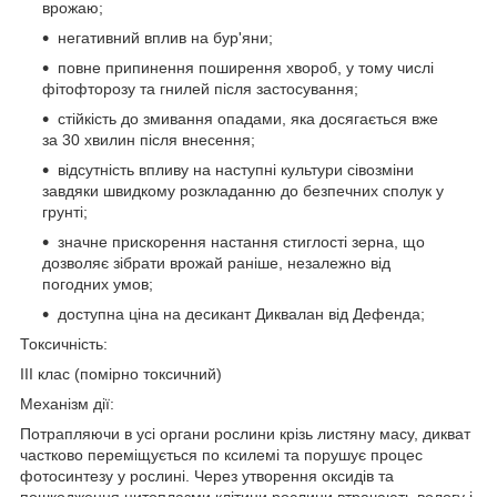
врожаю;
негативний вплив на бур'яни;
повне припинення поширення хвороб, у тому числі
фітофторозу та гнилей після застосування;
стійкість до змивання опадами, яка досягається вже
за 30 хвилин після внесення;
відсутність впливу на наступні культури сівозміни
завдяки швидкому розкладанню до безпечних сполук у
грунті;
значне прискорення настання стиглості зерна, що
дозволяє зібрати врожай раніше, незалежно від
погодних умов;
доступна ціна на десикант Диквалан від Дефенда;
Токсичність:
ІІІ клас (помірно токсичний)
Механізм дії:
Потрапляючи в усі органи рослини крізь листяну масу, дикват
частково переміщується по ксилемі та порушує процес
фотосинтезу у рослині. Через утворення оксидів та