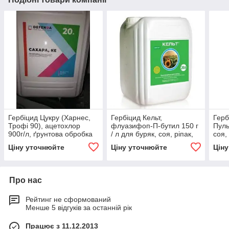
Гербіцид Цукру (Харнес,
Гербіцид Кельт,
Герб
Трофі 90), ацетохлор
флуазифоп-П-бутил 150 г
Пуль
900г/л, ґрунтова обробка
/ л для буряк, соя, ріпак,
соя,
до сходів соняшнику, сої,
томат, соняшник, цибуля,
Ціну уточнюйте
Ціну уточнюйте
Цін
кукурудзи
льон, картопля
Про нас
Рейтинг не сформований
Менше 5 відгуків за останній рік
Працює з 11.12.2013