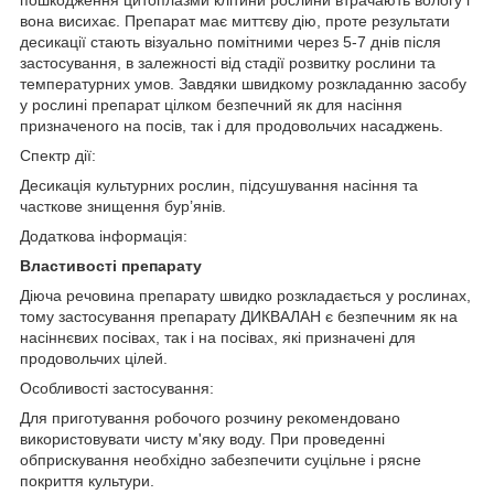
пошкодження цитоплазми клітини рослини втрачають вологу і
вона висихає. Препарат має миттєву дію, проте результати
десикації стають візуально помітними через 5-7 днів після
застосування, в залежності від стадії розвитку рослини та
температурних умов. Завдяки швидкому розкладанню засобу
у рослині препарат цілком безпечний як для насіння
призначеного на посів, так і для продовольчих насаджень.
Спектр дії:
Десикація культурних рослин, підсушування насіння та
часткове знищення бур’янів.
Додаткова інформація:
Властивості препарату
Діюча речовина препарату швидко розкладається у рослинах,
тому застосування препарату ДИКВАЛАН є безпечним як на
насіннєвих посівах, так і на посівах, які призначені для
продовольчих цілей.
Особливості застосування:
Для приготування робочого розчину рекомендовано
використовувати чисту м'яку воду. При проведенні
обприскування необхідно забезпечити суцільне і рясне
покриття культури.