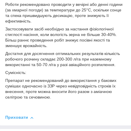
Роботи рекомендовано проводити у вечірні або денні години
(за хмарної погоди) за температури до 25°С, оскільки сонце
та спека пришвидшують десикацію, проте знижують її
ефективність.
Застосовувати засіб необхідно за настання фізіологічної
стиглості насіння, коли вологість зерна не більше 30-40%.
Більш раннє проведення робіт знижує посівні якості та
зменшує врожайність.
Достатня для досягнення оптимальних результатів кількість
робочого розчину складає 200-300 л/га при наземному
використанні та 50-70 л/га у разі авіаційного розпилення.
Сумісність:
Препарат не рекомендований до використання у бакових
сумішах одночасно із ЗЗР через невідповідність строків їх
внесення, проте можна вносити його разом з аміачною
селітрою та сечовиною.
Приховати