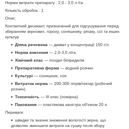
Норми витрати препарату : 2,0 - 3,0 л /га
Кількість обробок : 1
Опис:
Контактний десикант, призначений для підсушування перед
збиранням зернових, гороху, соняшнику, ріпаку, сої та інших
культур
Діюча речовина
— дикват у концентрації 150 г/л.
Норма внесення
— 2,0-3,0 л/га.
Хімічний клас
— похідні біпіридилія.
Препаративна форма
— водний розчин.
Культурі
— соняшник, соя.
Витратна норма
— 200-300 літрів/гектар (робочий
розчин).
Токсичність
— ІІІ клас (помірна).
Паковання
— пластикова каністра об'ємом 20 л.
Переваги:
швидке та значне зниження вологості зерна, що
дозволяє зменшити витрати на сушку після збору