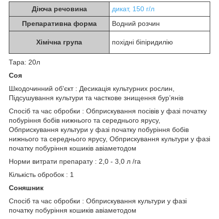
Діюча речовина
дикат, 150 г/л
Препаративна форма
Водний розчин
Хімічна група
похідні біпіридилію
Тара: 20л
Соя
Шкодочинний об'єкт : Десикація культурних рослин,
Підсушування культури та часткове знищення бур’янів
Спосіб та час обробки : Обприскування посівів у фазі початку
побуріння бобів нижнього та середнього ярусу,
Обприскування культури у фазі початку побуріння бобів
нижнього та середнього ярусу, Обприскування культури у фазі
початку побуріння кошиків авіаметодом
Норми витрати препарату : 2,0 - 3,0 л /га
Кількість обробок : 1
Соняшник
Спосіб та час обробки : Обприскування культури у фазі
початку побуріння кошиків авіаметодом