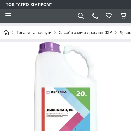
ТОВ "АГРО-ХІМПРОМ"
Товари та послуги
Засоби захисту рослин-ЗЗР
Десик