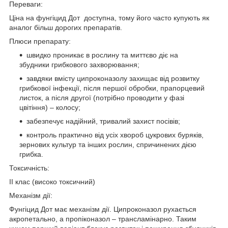
Переваги:
Ціна на фунгіцид Дот доступна, тому його часто купують як
аналог більш дорогих препаратів.
Плюси препарату:
швидко проникає в рослину та миттєво діє на
збудники грибкового захворювання;
завдяки вмісту ципроконазолу захищає від розвитку
грибкової інфекції, після першої обробки, прапорцевий
листок, а після другої (потрібно проводити у фазі
цвітіння) – колосу;
забезпечує надійний, тривалий захист посівів;
контроль практично від усіх хвороб цукрових буряків,
зернових культур та інших рослин, спричинених дією
грибка.
Токсичність:
ІІ клас (високо токсичний)
Механізм дії:
Фунгіцид Дот має механізм дії. Ципроконазол рухається
акропетально, а пропіконазол – трансламінарно. Таким