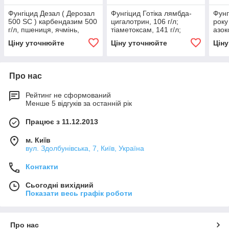
Фунгіцид Дезал ( Дерозал
Фунгіцид Готіка лямбда-
Фунг
500 SC ) карбендазим 500
цигалотрин, 106 г/л;
року
г/л, пшениця, ячмінь,
тіаметоксам, 141 г/л;
азок
жито, соняшник, буряк
пшениця, ячмінь, овочеві
тебу
Ціну уточнюйте
Ціну уточнюйте
Цін
та плодово ягідні
пшен
Про нас
Рейтинг не сформований
Менше 5 відгуків за останній рік
Працює з 11.12.2013
м. Київ
вул. Здолбунівська, 7, Київ, Україна
Контакти
Сьогодні вихідний
Показати весь графік роботи
Про нас