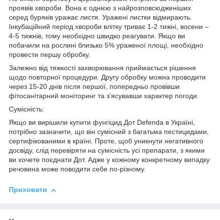
проявів хвороби. Вона є однією з найрозповсюдженіших
серед буряків уражає листя. Уражені листки відмирають.
Інкубаційний період хвороби влітку триває 1-2 тижні, восени –
4-5 тижнів, тому необхідно швидко реагувати. Якщо ви
побачили на рослині близько 5% ураженої площі, необхідно
провести першу обробку.
Залежно від тяжкості захворювання приймається рішення
щодо повторної процедури. Другу обробку можна проводити
через 15-20 днів після першої, попередньо провівши
фітосанітарний моніторинг та з’ясувавши характер погоди.
Сумісність:
Якщо ви вирішили купити фунгіцид Дот Defenda в Україні,
потрібно зазначити, що він сумісний з багатьма пестицидами,
сертифікованими в країні. Проте, щоб уникнути негативного
досвіду, слід перевіряти на сумісність усі препарати, з якими
ви хочете поєднати Дот. Адже у кожному конкретному випадку
речовина може поводити себе по-різному.
Приховати