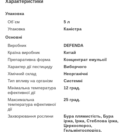
Характеристики
Упаковка
Об`єм
5 л
Упаковка
Каністра
Основні
Виробник
DEFENDA
Країна виробник
Китай
Препаративна форма
Концентрат емульсії
Характер дії пестициду
Виборчого
Хімічний склад
Неорганічні
Тип впливу на організм
Системні
Мінімальна температура
12 град.
ефективної дії
Максимальна
25 град.
температура ефективної
дії
Захворювання рослини
Бура плямистість, Бура
іржа, Іржа, Стеблова іржа,
Церкоспороз,
Гельмінтоспоріоз,