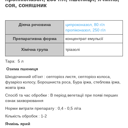
соя, соняшник
Діюча речовина
ципроконазол, 80 г/л
пропіконазол, 250 г/л
Препаративна форма
концентрат емульсії
Хімічна група
тріазолі
Тара: 5 л
Озима пшениця
Шкодочинний об'єкт : септоріоз листя, септоріоз колоса,
фузаріоз колосу, Борошниста роса, Бура іржа, стеблова іржа,
жовта іржа
Спосіб та час обробки : В період вегетації при появі перших
ознак захворювання
Норми витрати препарату : 0,4 - 0,5 л/га
Кількість обробок : 1-2
Ячмінь ярий