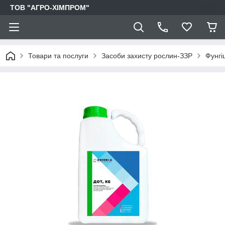
ТОВ "АГРО-ХІМПРОМ"
Товари та послуги
Засоби захисту рослин-ЗЗР
Фунгі