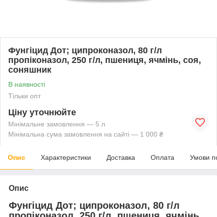
Фунгіцид Дот; ципроконазол, 80 г/л
пропіконазол, 250 г/л, пшениця, ячмінь, соя,
соняшник
В наявності
Тільки опт
Ціну уточнюйте
Мінімальне замовлення — 5 л
Мінімальна сума замовлення на сайті — 1 000 ₴
Опис
Характеристики
Доставка
Оплата
Умови п
Опис
Фунгіцид Дот; ципроконазол, 80 г/л
пропіконазол, 250 г/л, пшениця, ячмінь,