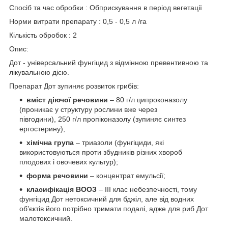
Спосіб та час обробки : Обприскування в період вегетації
Норми витрати препарату : 0,5 - 0,5 л /га
Кількість обробок : 2
Опис:
Дот - універсальний фунгіцид з відмінною превентивною та
лікувальною дією.
Препарат Дот зупиняє розвиток грибів:
вміст діючої речовини
– 80 г/л ципроконазолу
(проникає у структуру рослини вже через
півгодини), 250 г/л пропіконазолу (зупиняє синтез
ергостерину);
хімічна група
– триазоли (фунгіциди, які
використовуються проти збудників різних хвороб
плодових і овочевих культур);
форма речовини
– концентрат емульсії;
класифікація ВООЗ
– ІІІ клас небезпечності, тому
фунгіцид Дот нетоксичний для бджіл, але від водних
об’єктів його потрібно тримати подалі, адже для риб Дот
малотоксичний.