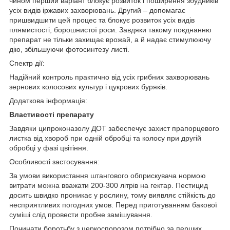
чином перший варіант блокує розвиток і поширення збудників
усіх видів іржавих захворювань. Другий – допомагає
пришвидшити цей процес та блокує розвиток усіх видів
плямистості, борошнистої роси. Завдяки такому поєднанню
препарат не тільки захищає врожай, а й надає стимулюючу
дію, збільшуючи фотосинтезу листі.
Спектр дії:
Надійний контроль практично від усіх грибних захворювань
зернових колосових культур і цукрових буряків.
Додаткова інформація:
Властивості препарату
Завдяки ципроконазолу ДОТ забеспечує захист прапорцевого
листка від хвороб при одній обробці та колосу при другій
обробці у фазі цвітіння.
Особливості застосування:
За умови використання штангового обприскувача нормою
витрати можна вважати 200-300 літрів на гектар. Пестицид
досить швидко проникає у рослину, тому виявляє стійкість до
несприятливих погодних умов. Перед приготуванням бакової
суміші слід провести пробне замішування.
Починати боротьбу з церкоспорозом потрібно за перших