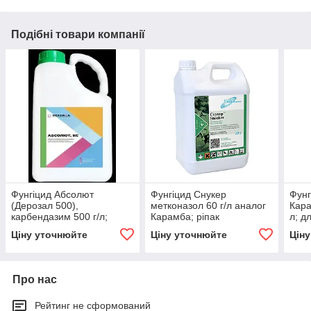
Подібні товари компанії
Фунгіцид Абсолют
Фунгіцид Снукер
Фунг
(Дерозал 500),
метконазол 60 г/л аналог
Кара
карбендазим 500 г/л;
Карамба; ріпак
л; д
злакові, соняшник, буряк,
Ціну уточнюйте
Ціну уточнюйте
Цін
ріпак
Про нас
Рейтинг не сформований