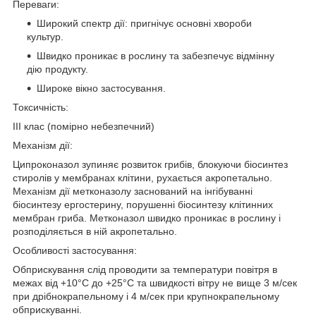
Переваги:
Широкий спектр дії: пригнічує основні хвороби
культур.
Швидко проникає в рослину та забезпечує відмінну
дію продукту.
Широке вікно застосування.
Токсичність:
ІІІ клас (помірно небезпечний)
Механізм дії:
Ципроконазол зупиняє розвиток грибів, блокуючи біосинтез
стиролів у мембранах клітини, рухається акропетально.
Механізм дії метконазолу заснований на інгібуванні
біосинтезу ергостерину, порушенні біосинтезу клітинних
мембран гриба. Метконазол швидко проникає в рослину і
розподіляється в ній акропетально.
Особливості застосування:
Обприскування слід проводити за температури повітря в
межах від +10°С до +25°С та швидкості вітру не вище 3 м/сек
при дрібнокрапельному і 4 м/сек при крупнокрапельному
обприскуванні.