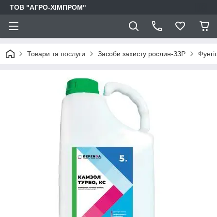
ТОВ "АГРО-ХІМПРОМ"
Товари та послуги
Засоби захисту рослин-ЗЗР
Фунгі