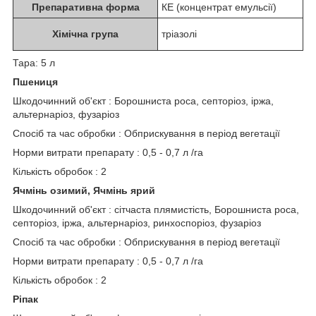
Препаративна форма
КЕ (концентрат емульсії)
Хімічна група
тріазолі
Тара: 5 л
Пшениця
Шкодочинний об'єкт : Борошниста роса, септоріоз, іржа,
альтернаріоз, фузаріоз
Спосіб та час обробки : Обприскування в період вегетації
Норми витрати препарату : 0,5 - 0,7 л /га
Кількість обробок : 2
Ячмінь озимий, Ячмінь ярий
Шкодочинний об'єкт : сітчаста плямистість, Борошниста роса,
септоріоз, іржа, альтернаріоз, ринхоспоріоз, фузаріоз
Спосіб та час обробки : Обприскування в період вегетації
Норми витрати препарату : 0,5 - 0,7 л /га
Кількість обробок : 2
Ріпак