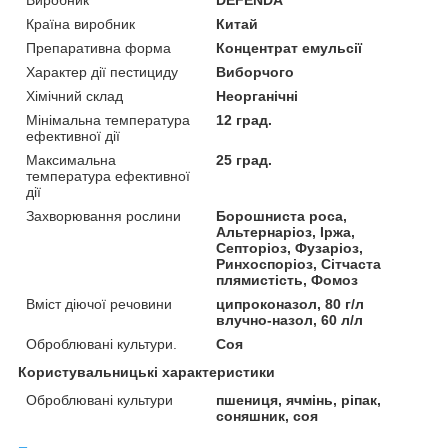
Країна виробник
Китай
Препаративна форма
Концентрат емульсії
Характер дії пестициду
Виборчого
Хімічний склад
Неорганічні
Мінімальна температура
12 град.
ефективної дії
Максимальна
25 град.
температура ефективної
дії
Захворювання рослини
Борошниста роса,
Альтернаріоз, Іржа,
Септоріоз, Фузаріоз,
Ринхоспоріоз, Сітчаста
плямистість, Фомоз
Вміст діючої речовини
ципроконазол, 80 г/л
влучно-назол, 60 л/л
Оброблювані культури.
Соя
Користувальницькі характеристики
Оброблювані культури
пшениця, ячмінь, ріпак,
соняшник, соя