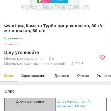
Фунгіцид Камзол Турбо ципроконазол, 80 г/л
метконазол, 60 л/л
В наявності
Тільки опт
Ціну уточнюйте
Мінімальне замовлення — 5 л
Мінімальна сума замовлення на сайті — 1 000 ₴
Опис
Характеристики
Доставка
Оплата
Умови п
Опис
Діюча речовина
ципроконазол, 80 г/л
міткоюзол, 60 л/л