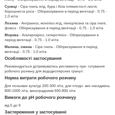
Суниці
- Сіра гниль ягід, бура і біла плямистості листя,
борошниста роса - Обприскування в період вегетації - 0,75 -
1,0 кг/га
Лохина
- Антракноз, моніліоз ягід, пеніціліозна та сіра гнилі,
фомоз - Обприскування в період вегетації - 0,75 - 1,0 кг/га
Морква
- Альтернаріоз, склеротініоз - Обприскування в
період вегетації - 0,75 - 1,0 кг/га
Малина, ожина
- Сіра гниль - Обприскування в період
вегетації - 0,75 - 1,0 кг/га
Особливості застосування
Рекомендується дотримуватись регламенту при- готування
робочого розчину для вододисперсних гранул.
Норма витрати робочого розчину
Для польових культур 200-300 л/га, для плодо- вих насаджень
800-1000 л/га, виноградників 600-800 л/га
Вимоги до рН робочого розчинуу
від 5 до 9
Застереження у застосуванні