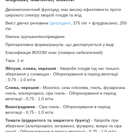
Двокомпонентний фунгіцид, має високу ефективність проти
широкого спектру хвороб плодів та ягід.
Вміст діючої речовини
Ципродініл
, 375 г/кг + флудіоксаніл, 250
г/кг
Хімічна групаанілінопірімідини
Препаративна формагранули, що диспергуються у воді
Класифікація ВООЗIII клас (помірно небезпечний)
Тара: 1 кг
Яблуня, слива, черешня
- Хвороби плодів під час їхнього
зберігання у сховищах - Обприскування в період вегетації
- 0,75 - 1,0 кг/га
Слива, черешня
- Моніліоз, сиза пліснява, гниль, фузаріозна
гниль, альтернаріоз, сіра гниль - Обприскування в період
вегетації - 0,75 - 1,0 кг/га
Виноградники
- Сіра гниль - Обприскування в період
вегетації - 0,75 - 1,0 кг/га
Томати (відкритого та закритого ґрунту)
- Хвороби при
зберіганні (альтернаріоз, антракноз, фузаріоз, мокра та сіра
гнилі) - Обприскування в період вегетації - 0,75 - 1,0 кг/га