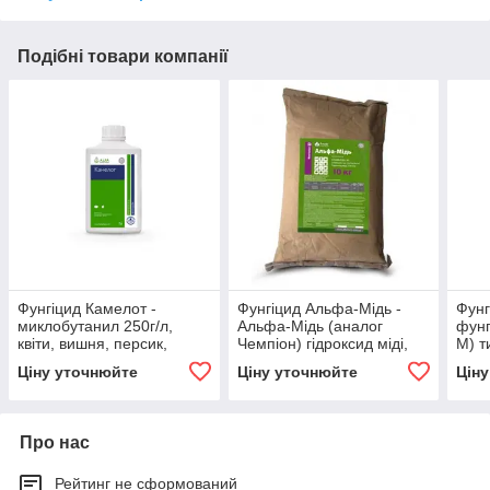
Подібні товари компанії
Фунгіцид Камелот -
Фунгіцид Альфа-Мідь -
Фунг
миклобутанил 250г/л,
Альфа-Мідь (аналог
фунг
квіти, вишня, персик,
Чемпіон) гідроксид міді,
М) т
слива, кавуни, баклажани,
770 г/кг, для овочевих і
кг, п
Ціну уточнюйте
Ціну уточнюйте
Цін
перець, диня, абрикос
фруктових
Про нас
Рейтинг не сформований