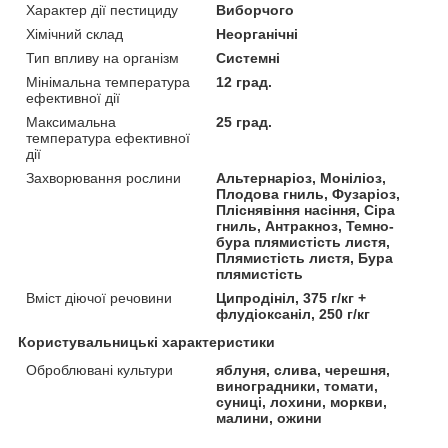
Характер дії пестициду
Виборчого
Хімічний склад
Неорганічні
Тип впливу на організм
Системні
Мінімальна температура
12 град.
ефективної дії
Максимальна
25 град.
температура ефективної
дії
Захворювання рослини
Альтернаріоз, Моніліоз,
Плодова гниль, Фузаріоз,
Пліснявіння насіння, Сіра
гниль, Антракноз, Темно-
бура плямистість листя,
Плямистість листя, Бура
плямистість
Вміст діючої речовини
Ципродініл, 375 г/кг +
флудіоксаніл, 250 г/кг
Користувальницькі характеристики
Оброблювані культури
яблуня, слива, черешня,
виноградники, томати,
суниці, лохини, моркви,
малини, ожини