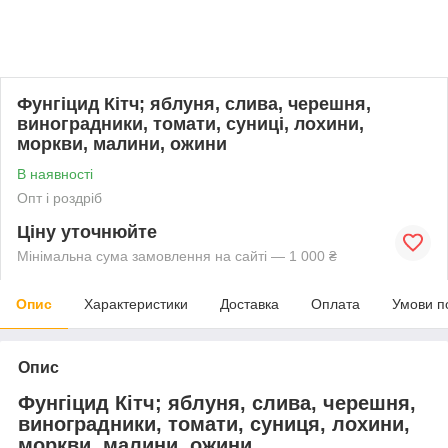
Фунгіцид Кітч; яблуня, слива, черешня,
виноградники, томати, суниці, лохини,
моркви, малини, ожини
В наявності
Опт і роздріб
Ціну уточнюйте
Мінімальна сума замовлення на сайті — 1 000 ₴
Опис
Характеристики
Доставка
Оплата
Умови п
Опис
Фунгіцид Кітч; яблуня, слива, черешня,
виноградники, томати, суниця, лохини,
моркви, малини, ожини