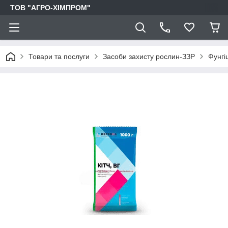
ТОВ "АГРО-ХІМПРОМ"
Товари та послуги
Засоби захисту рослин-ЗЗР
Фунгі