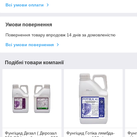
Всі умови оплати
Умови повернення
Повернення товару впродовж 14 днів за домовленістю
Всі умови повернення
Подібні товари компанії
Фунгіцид Дезал ( Дерозал
Фунгіцид Готіка лямбда-
Фунг