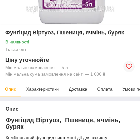
Фунгіцид Віртуоз, Пшениця, ячмінь, буряк
В наявності
Тільки опт
Ціну уточнюйте
Мінімальне замовлення — 5 л
Мінімальна сума замовлення на сайті — 1 000 ₴
Опис
Характеристики
Доставка
Оплата
Умови п
Опис
Фунгіцид Віртуоз, Пшениця, ячмінь,
буряк
Комбінований фунгіцид системної дії для захисту