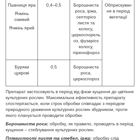
Пшениця яра
0,4‒0,5
Борошниста
Обприскуван
роса, іржа,
ня в період
Ячмінь
септоріоз
вегетації
озимий
листя та
Ячмінь ярий
колосу,
церкоспорель
оз, фузаріоз
колосу,
піренофороз
Буряки
0,5
Борошниста
цукрові
роса,
церкоспороз
Препарат застосовують в період від фази кущення до цвітіння
культурних рослин. Максимальна ефективність препарату
спостерігається, коли строк обробки співпадає з періодом
природного ураження культурних рослин збудником, проти
якого планується проводити обробки.
Борошниста роса:
обробку, як правило, проводять в період
кущення ‒ стеблування культурних рослин.
Плямистості листя та стебел, іржа:
обробку слід