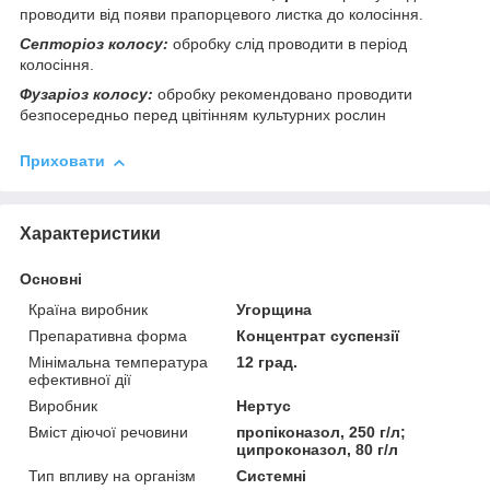
проводити від появи прапорцевого листка до колосіння.
Септоріоз колосу:
обробку слід проводити в період
колосіння.
Фузаріоз колосу:
обробку рекомендовано проводити
безпосередньо перед цвітінням культурних рослин
Приховати
Характеристики
Основні
Країна виробник
Угорщина
Препаративна форма
Концентрат суспензії
Мінімальна температура
12 град.
ефективної дії
Виробник
Нертус
Вміст діючої речовини
пропіконазол, 250 г/л;
ципроконазол, 80 г/л
Тип впливу на організм
Системні