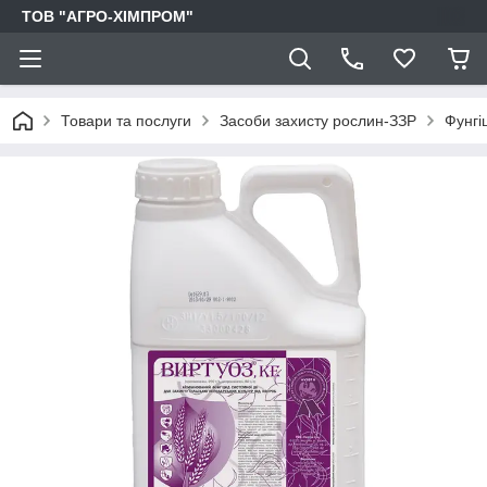
ТОВ "АГРО-ХІМПРОМ"
Товари та послуги
Засоби захисту рослин-ЗЗР
Фунгі