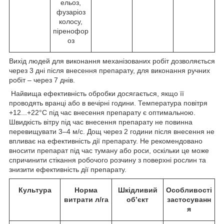
ельоз,
фузаріоз
колосу,
піренофор
оз
Вихід людей для виконання механізованих робіт дозволяється
через 3 дні після внесення препарату, для виконання ручних
робіт ‒ через 7 днів.
Найвища ефективність обробки досягається, якщо її
проводять вранці або в вечірні години. Температура повітря
+12...+22°С під час внесення препарату є оптимальною.
Швидкість вітру під час внесення препарату не повинна
перевищувати 3‒4 м/с. Дощ через 2 години після внесення не
впливає на ефективність дії препарату. Не рекомендовано
вносити препарат під час туману або роси, оскільки це може
спричинити стікання робочого розчину з поверхні рослин та
знизити ефективність дії препарату.
Культура
Норма
Шкідливий
Особливості
витрати л/га
об’
є
кт
застосуванн
я