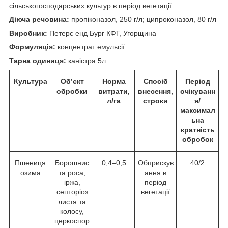
сільськогосподарських культур в період вегетації.
Діюча речовина:
пропіконазол, 250 г/л; ципроконазол, 80 г/л
Виробник:
Петерс енд Бург КФТ, Угорщина
Формуляція:
концентрат емульсії
Тарна одиниця:
каністра 5л.
Культура
Об’єкт
Норма
Спосіб
Період
обробки
витрати,
внесення,
очікуванн
л/га
строки
я/
максимал
ьна
кратність
обробок
Пшениця
Борошнис
0,4‒0,5
Обприскув
40/2
озима
та роса,
ання в
іржа,
період
септоріоз
вегетації
листя та
колосу,
церкоспор