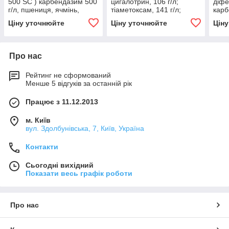
500 SC ) карбендазим 500
цигалотрин, 106 г/л;
діфе
г/л, пшениця, ячмінь,
тіаметоксам, 141 г/л;
карб
жито, соняшник, буряк
пшениця, ячмінь, овочеві
буря
Ціну уточнюйте
Ціну уточнюйте
Цін
та плодово ягідні
Про нас
Рейтинг не сформований
Менше 5 відгуків за останній рік
Працює з 11.12.2013
м. Київ
вул. Здолбунівська, 7, Київ, Україна
Контакти
Сьогодні вихідний
Показати весь графік роботи
Про нас