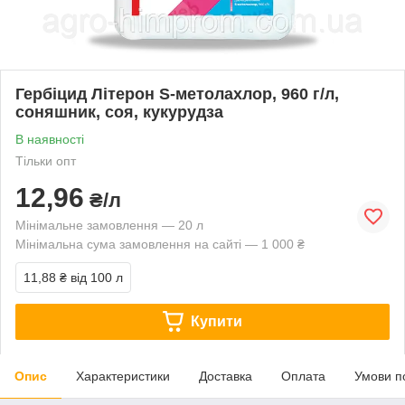
Гербіцид Літерон S-метолахлор, 960 г/л,
соняшник, соя, кукурудза
В наявності
Тільки опт
12,96
₴/л
Мінімальне замовлення — 20 л
Мінімальна сума замовлення на сайті — 1 000 ₴
11,88 ₴
від 100 л
Купити
Опис
Характеристики
Доставка
Оплата
Умови п