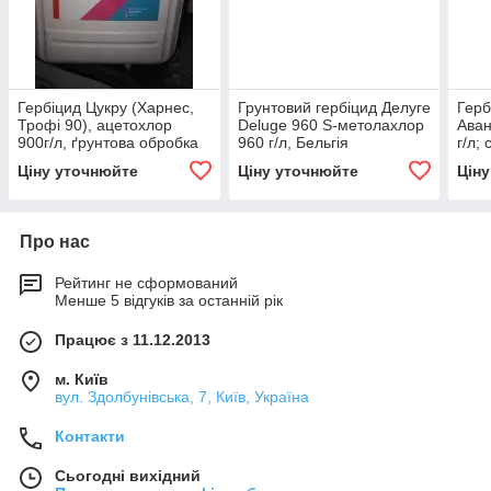
Гербіцид Цукру (Харнес,
Грунтовий гербіцид Делуге
Герб
Трофі 90), ацетохлор
Deluge 960 S-метолахлор
Аван
900г/л, ґрунтова обробка
960 г/л, Бельгія
г/л;
до сходів соняшнику, сої,
соя
Ціну уточнюйте
Ціну уточнюйте
Цін
кукурудзи
Про нас
Рейтинг не сформований
Менше 5 відгуків за останній рік
Працює з 11.12.2013
м. Київ
вул. Здолбунівська, 7, Київ, Україна
Контакти
Сьогодні вихідний