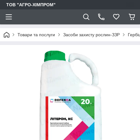
ТОВ "АГРО-ХІМПРОМ"
Товари та послуги
Засоби захисту рослин-ЗЗР
Гербі