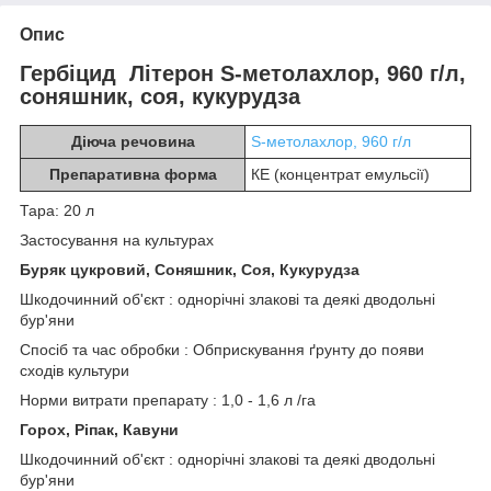
Опис
Гербіцид Літерон S-метолахлор, 960 г/л,
соняшник, соя, кукурудза
Діюча речовина
S-метолахлор, 960 г/л
Препаративна форма
КЕ (концентрат емульсії)
Тара: 20 л
Застосування на культурах
Буряк цукровий, Соняшник, Соя, Кукурудза
Шкодочинний об'єкт : однорічні злакові та деякі дводольні
бур'яни
Спосіб та час обробки : Обприскування ґрунту до появи
сходів культури
Норми витрати препарату : 1,0 - 1,6 л /га
Горох, Ріпак, Кавуни
Шкодочинний об'єкт : однорічні злакові та деякі дводольні
бур'яни