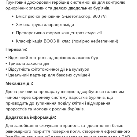
Ґрунтовий досходовий гербіцид системної дії для контролю
однорічних злакових та деяких дводольних бур’янів.
Вміст діючої речовини S-метолахлор, 960 г/л
Хімічна група хлорацетаміди
Препаративна форма концентрат емульсії
Класифікація ВООЗ III клас (помірно небезпечний)
Переваги:
• Відмінний контроль однорічних злакових бур
• Тривала захисна дія
• Відсутність фітотоксичної дії на культури
• Ідеальний партнер для бакових сумішей
Механізм дії:
Діюча речовина препарату швидко адсорбується головним
чином через кореневу систему паростків бур’янів, що
призводить до зупинення поділу клітин і відмирання
проростків та молодих рослин бур’янів.
Додаткова інформація:
Для запобігання скочування крапель та досягнення більш
рівномірного покриття поверхні поля, створення ефективного