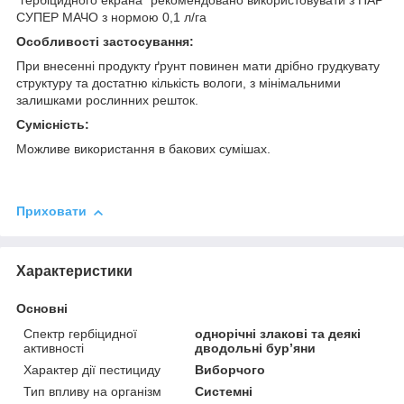
"гербіцидного екрана" рекомендовано використовувати з ПАР
СУПЕР МАЧО з нормою 0,1 л/га
Особливості застосування:
При внесенні продукту ґрунт повинен мати дрібно грудкувату
структуру та достатню кількість вологи, з мінімальними
залишками рослинних решток.
Сумісність:
Можливе використання в бакових сумішах.
Приховати
Характеристики
Основні
Спектр гербіцидної
однорічні злакові та деякі
активності
дводольні бур’яни
Характер дії пестициду
Виборчого
Тип впливу на організм
Системні