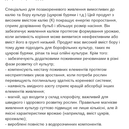
Спеціально для позакореневого живлення вимогливих до
калію та бору культур (цукрові буряки і т.д.) Цей продукт з
високим вмістом калію (K) покращує енергію проростання,
сприяє дозріванню бульб і збільшує розмір насіння. Він
забезпечує живлення калієм протягом формування урожаю,
коли активність коріння може виявитися неефективним або
вміст його в грунті низький. Продукт має високий вміст бору і
тому дуже підходить для борофільних культур, таких як
цукрові буряки, ріпак та інші олійні культури. Крім того:
- забезпечують додатковими поживними речовинами в різні
фази розвитку с/г кульутр;
- компенсують нестачу поживних елементів протягом
несприятливих умов зростання, коли потреби рослин
перевищують поглинальну здатність кореневої системи;
- наявність амідного азоту сприяє кращій абсорбції інших
елементів живлення;
- магній, що входити у склад хлорофілу, важливий для
швидкого і здорового розвитку рослин. Правильне магнієве
живлення культур суттєво підвищує не лише кількісні, але й
якісні характеристики врожаю (наприклад, вміст цукрів,
крохмалю);
- вироблені повністю з водорозчинних компонентів.