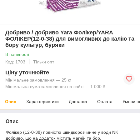
Добриво / добриво Yara Фолікер/YARA
ФОЛІКЕР(12-0-38) для вимогливих до калію та
бору культур, буряки
В наявності
Код: 1703
Тільки опт
Ціну уточнюйте
Мінімальне замовлення — 25 кг
Мінімальна сума замовлення на сайті — 1 000 ₴
Опис
Характеристики
Доставка
Оплата
Умови п
Опис
Фолікер (12-0-38) повністю швидкорозчинне у води NK
добриво, що на додаток містить магній та бор.