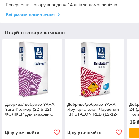
Повернення товару впродовж 14 днів за домовленістю
Всі умови повернення
Подібні товари компанії
Добриво/ добриво YARA
Добриво/добриво YARA
Добр
Yara Фолікер (22-5-22)
Яру Кристалон Червоний
24 (
ФОЛІКЕР для злакових,
KRISTALON RED (12-12-
Пол
соняшника, ріпаку,
36) для фруктів та цибулі
15
₴
кукурудзи
Ціну уточнюйте
Ціну уточнюйте