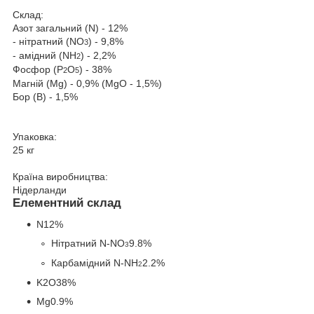
Склад:
Азот загальний (N) - 12%
- нітратний (NO
) - 9,8%
3
- амідний (NH
) - 2,2%
2
Фосфор (P
O
) - 38%
2
5
Магній (Mg) - 0,9% (MgO - 1,5%)
Бор (B) - 1,5%
Упаковка:
25 кг
Країна виробництва:
Нідерланди
Елементний склад
N
12%
Нітратний N-NO
9.8%
3
Карбамідний N-NH
2.2%
2
K
O
38%
2
Mg
0.9%