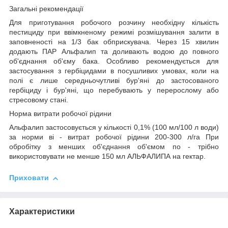
Загальні рекомендації
Для приготування робочого розчину необхідну кількість
пестициду при ввімкненому режимі розмішування залити в
заповненості на 1/3 бак обприскувача. Через 15 хвилин
додають ПАР Альфалип та доливають водою до повного
об'єднання об'єму бака. Особливо рекомендується для
застосування з гербіцидами в посушливих умовах, коли на
полі є лише середньочутливі бур'яні до застосованого
гербіциду і бур'яні, що перебувають у перерослому або
стресовому стані.
Норма витрати робочої рідини
Альфалип застосовується у кількості 0,1% (100 мл/100 л води)
за норми ві - витрат робочої рідини 200-300 л/га При
обробітку з менших об'єднання об'ємом по - трібно
використовувати не менше 150 мл АЛЬФАЛИПА на гектар.
Приховати
Характеристики