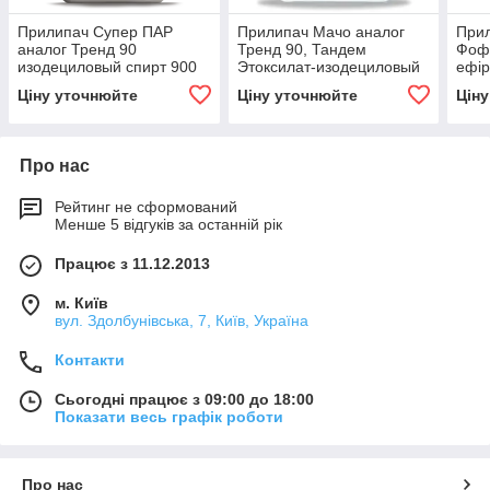
Прилипач Супер ПАР
Прилипач Мачо аналог
При
аналог Тренд 90
Тренд 90, Тандем
Фофи
изодециловый спирт 900
Этоксилат-изодециловый
ефір
г/л
спирт 900г/л
Ціну уточнюйте
Ціну уточнюйте
Цін
Про нас
Рейтинг не сформований
Менше 5 відгуків за останній рік
Працює з 11.12.2013
м. Київ
вул. Здолбунівська, 7, Київ, Україна
Контакти
Сьогодні працює з 09:00 до 18:00
Показати весь графік роботи
Про нас