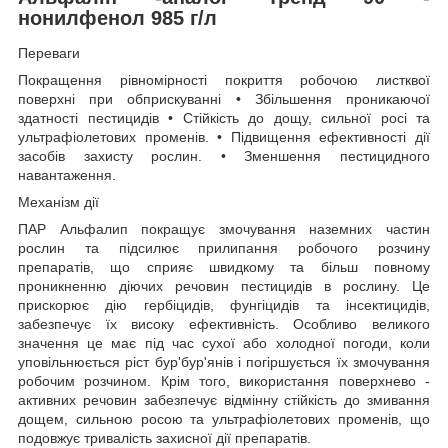
нонилфенол 985 г/л
Переваги
Покращення рівномірності покриття робочою листквої
поверхні при обприскуванні • Збільшення проникаючої
здатності пестицидів • Стійкість до дощу, сильної росі та
ультрафіолетових променів. • Підвищення ефективності дії
засобів захисту рослин. • Зменшення пестицидного
навантаження.
Механізм дії
ПАР Альфалип покращує змочування наземних частин
рослин та підсилює прилипання робочого розчину
препаратів, що сприяє швидкому та більш повному
проникненню діючих речовин пестицидів в рослину. Це
прискорює дію гербіцидів, фунгіцидів та інсектицидів,
забезпечує їх високу ефективність. Особливо великого
значення це має під час сухої або холодної погоди, коли
уповільнюється ріст бур'бур'янів і погіршується їх змочування
робочим розчином. Крім того, використання поверхнево -
активних речовин забезпечує відмінну стійкість до змивання
дощем, сильною росою та ультрафіолетових променів, що
подовжує тривалість захисної дії препаратів.