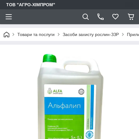
ТОВ "АГРО-ХІМПРОМ"
Товари та послуги
Засоби захисту рослин-ЗЗР
Прили