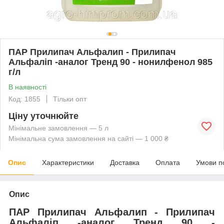
ПАР Прилипач Альфалип - Прилипач
Альфаліп -аналог Тренд 90 - нонилфенол 985
г/л
В наявності
Код: 1855
Тільки опт
Ціну уточнюйте
Мінімальне замовлення — 5 л
Мінімальна сума замовлення на сайті — 1 000 ₴
Опис
Характеристики
Доставка
Оплата
Умови п
Опис
ПАР Прилипач Альфалип - Прилипач
Альфаліп -аналог Тренд 90 -