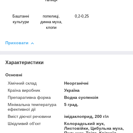
Баштанні
попелиці,
0,2-0,25
культури
динна муха,
клопи
Приховати
Характеристики
Основні
Хімічний склад
Неорганічні
Країна виробник
Україна
Препаративна форма
Водна суспензія
Мінімальна температура
5 град.
ефективної дії
Вміст діючої речовини
імідаклоприд, 200 г/л
Шкідливий об'єкт
Колорадський жук,
Листовійки, Цибульна муха,
Пильщик, Тріпс, Квіткоїд,