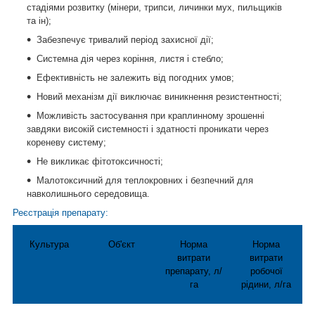
стадіями розвитку (мінери, трипси, личинки мух, пильщиків
та ін);
Забезпечує тривалий період захисної дії;
Системна дія через коріння, листя і стебло;
Ефективність не залежить від погодних умов;
Новий механізм дії виключає виникнення резистентності;
Можливість застосування при краплинному зрошенні
завдяки високій системності і здатності проникати через
кореневу систему;
Не викликає фітотоксичності;
Малотоксичний для теплокровних і безпечний для
навколишнього середовища.
Реєстрація препарату:
Культура
Об'єкт
Норма
Норма
витрати
витрати
препарату, л/
робочої
га
рідини, л/га