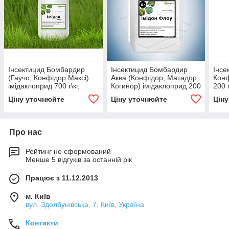
Інсектицид Бомбардир
Інсектицид Бомбардир
Інсе
(Гаучо, Конфідор Максі)
Аква (Конфідор, Матадор,
Конф
імідаклоприд 700 г\кг,
Когинор) імідаклоприд 200
200 
кукурудза; соняшник;
г/кг, картопля, томати,
овоч
Ціну уточнюйте
Ціну уточнюйте
Цін
цукрові буряки
баклажани
куль
Про нас
Рейтинг не сформований
Менше 5 відгуків за останній рік
Працює з 11.12.2013
м. Київ
вул. Здолбунівська, 7, Київ, Україна
Контакти