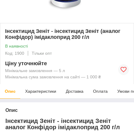
Інсектицид Зеніт - інсектицид Зеніт (аналог
Конфідор) імідаклоприд 200 г/л
В наявності
Код: 1900
Тільки опт
Ціну уточнюйте
Мінімальне замовлення — 5 л
Мінімальна сума замовлення на сайті — 1 000 ₴
Опис
Характеристики
Доставка
Оплата
Умови п
Опис
Інсектицид Зеніт - інсектицид Зеніт
аналог Конфідор імідаклоприд 200 г/л