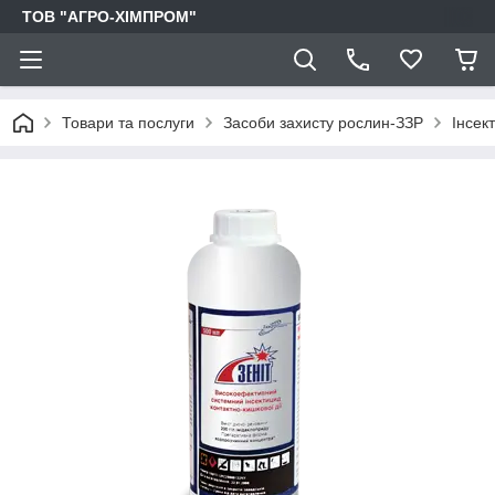
ТОВ "АГРО-ХІМПРОМ"
Товари та послуги
Засоби захисту рослин-ЗЗР
Інсек