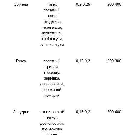
Зернові
Тріпс,
0,2-0,25
200-400
попелиці,
клоп
шкідлива
черепашка,
жужелиця,
хлібні жуки,
злакові мухи
Горох
попелиці,
0,15-0,2
250-300
трипси,
горохова
зернівка,
довгоносики,
гороховий
комарик
Люцерна
клопи, жетый
0,15-0,2
200-400
тихиус,
довгоносики,
люцернова
галиця