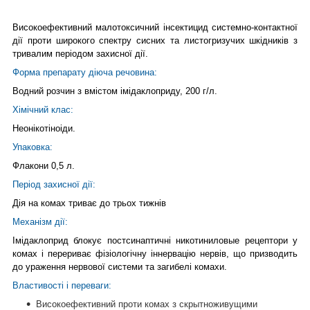
Високоефективний малотоксичний інсектицид системно-контактної
дії проти широкого спектру сисних та листогризучих шкідників з
тривалим періодом захисної дії.
Форма препарату діюча речовина:
Водний розчин з вмістом імідаклоприду, 200 г/л.
Хімічний клас:
Неонікотіноіди.
Упаковка:
Флакони 0,5 л.
Період захисної дії:
Дія на комах триває до трьох тижнів
Механізм дії:
Імідаклоприд блокує постсинаптичні никотиниловые рецептори у
комах і перериває фізіологічну іннервацію нервів, що призводить
до ураження нервової системи та загибелі комахи.
Властивості і переваги:
Високоефективний проти комах з скрытноживущими