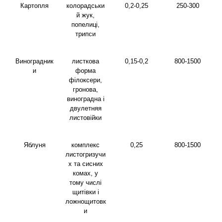
Картопля
колорадськи
0,2-0,25
250-300
й жук,
попелиці,
трипси
Виноградник
листкова
0,15-0,2
800-1500
и
форма
філоксери,
гронова,
виноградна і
двулетняя
листовійки
Яблуня
комплекс
0,25
800-1500
листогризучи
х та сисних
комах, у
тому числі
щитівки і
ложнощитовк
и