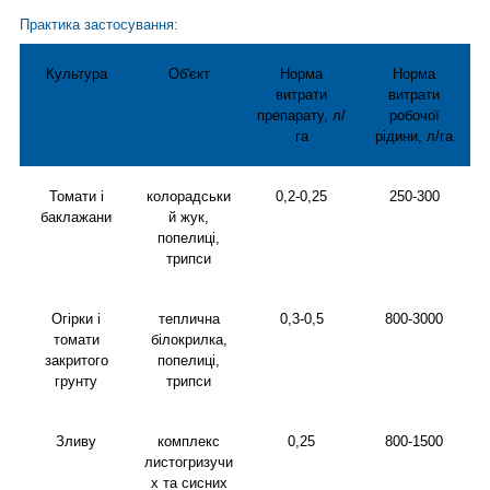
Практика застосування:
Культура
Об'єкт
Норма
Норма
витрати
витрати
препарату, л/
робочої
га
рідини, л/га
Томати і
колорадськи
0,2-0,25
250-300
баклажани
й жук,
попелиці,
трипси
Огірки і
теплична
0,3-0,5
800-3000
томати
білокрилка,
закритого
попелиці,
грунту
трипси
Зливу
комплекс
0,25
800-1500
листогризучи
х та сисних