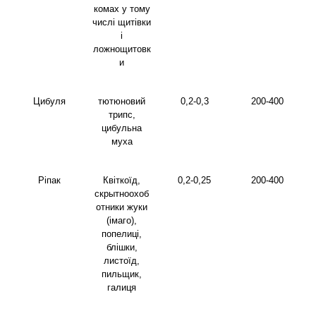
комах у тому
числі щитівки
і
ложнощитовк
и
Цибуля
тютюновий
0,2-0,3
200-400
трипс,
цибульна
муха
Ріпак
Квіткоїд,
0,2-0,25
200-400
скрытноохоб
отники жуки
(імаго),
попелиці,
блішки,
листоїд,
пильщик,
галиця