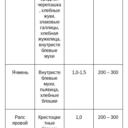
черепашка
, хлебные
жуки,
злаковые
галлицы,
хлебная
жужелица,
внутристе
блевые
мухи
Ячмень
Внутристе
1,0-1,5
200 – 300
блевые
мухи,
пьявица,
хлебные
блошки
Рапс
Крестоцве
1,0
200 – 300
яровой
тные