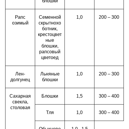
блошки
Рапс
Семенной
1,0
200 – 300
озимый
скрытнохо
ботник,
крестоцвет
ные
блошки,
рапсовый
цветоед
Лен-
Льняные
1,0
200 – 300
долгунец
блошки
Сахарная
Блошки
1,5
300 – 400
свекла,
столовая
Тля
1,0
300 – 400
Обыкнове
1,0 - 1,5