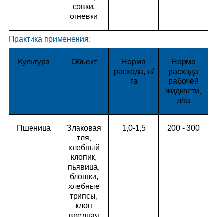
совки,
огневки
Практика применения:
Культура
Объект
Норма
Норма
расхода, л/
расхода
га
рабочей
жидкости,
л/га
Пшеница
Злаковая
1,0-1,5
200 - 300
тля,
хлебный
клопик,
пьявица,
блошки,
хлебные
трипсы,
клоп
вредная