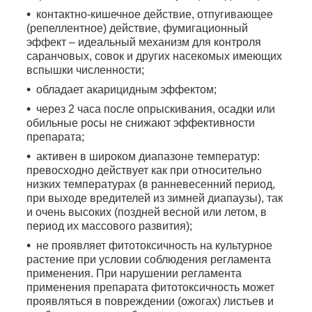
контактно-кишечное действие, отпугивающее
(репеллентное) действие, фумигационный
эффект – идеальный механизм для контроля
саранчовых, совок и других насекомых имеющих
вспышки численности;
обладает акарицидным эффектом;
через 2 часа после опрыскивания, осадки или
обильные росы не снижают эффективности
препарата;
активен в широком диапазоне температур:
превосходно действует как при относительно
низких температурах (в ранневесенний период,
при выходе вредителей из зимней диапаузы), так
и очень высоких (поздней весной или летом, в
период их массового развития);
не проявляет фитотоксичность на культурное
растение при условии соблюдения регламента
применения. При нарушении регламента
применения препарата фитотоксичность может
проявляться в повреждении (ожогах) листьев и