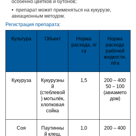
особенно цветков и бутонов;
препарат может применяться на кукурузе,
авиационным методом.
Регистрация препарата:
Культура
Объект
Норма
Норма
расхода, л/
расхода
га
рабочей
жидкости,
л/га
Кукуруза
Кукурузны
1,5
200 – 400
й
50 – 100
(стеблевой
(авиамето
) мотылёк,
дом)
хлопковая
сойка
Соя
Паутинны
1,0
200 – 400
й клещ,