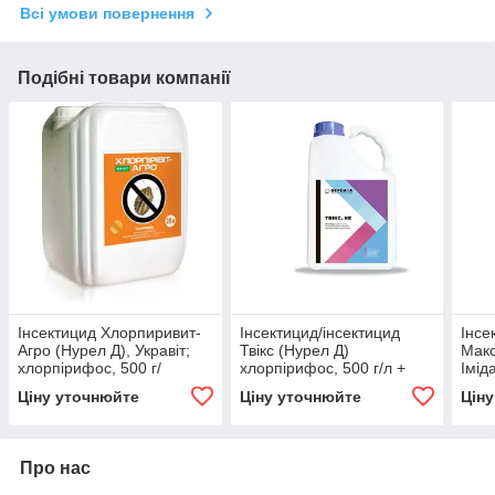
Всі умови повернення
Подібні товари компанії
Інсектицид Хлорпиривит-
Інсектицид/інсектицид
Інсе
Агро (Нурел Д), Укравіт;
Твікс (Нурел Д)
Макс
хлорпірифос, 500 г/
хлорпірифос, 500 г/л +
Імід
л+циперметрин, 50 г/л,
циперметрин, 50 г/л,
Лямб
Ціну уточнюйте
Ціну уточнюйте
Цін
пшениця, буряк, ріпак
пшениця, буряк, ріпак,
горох
Про нас