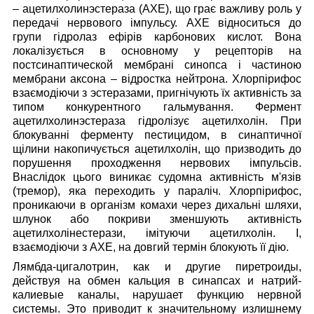
– ацетилхолинэстераза (АХЕ), що грає важливу роль у
передачі нервового імпульсу. АХЕ відноситься до
групи гідролаз ефірів карбонових кислот. Вона
локалізується в основному у рецепторів на
постсинаптической мембрані синопса і частиною
мембрани аксона – відростка нейтрона. Хлорпірифос
взаємодіючи з эстеразами, пригнічують їх активність за
типом конкурентного гальмування. Фермент
ацетилхолинэстераза гідролізує ацетилхолін. При
блокуванні ферменту пестицидом, в синаптичної
щілини накопичується ацетилхолін, що призводить до
порушення проходження нервових імпульсів.
Внаслідок цього виникає судомна активність м'язів
(тремор), яка переходить у параліч. Хлорпірифос,
проникаючи в організм комахи через дихальні шляхи,
шлунок або покриви зменшують активність
ацетилхолінестерази, імітуючи ацетилхолін. І,
взаємодіючи з АХЕ, на довгий термін блокують її дію.
Лямбда-цигалотрин, как и другие пиретроиды,
действуя на обмен кальция в синапсах и натрий-
калиевые каналы, нарушает функцию нервной
системы. Это приводит к значительному излишнему