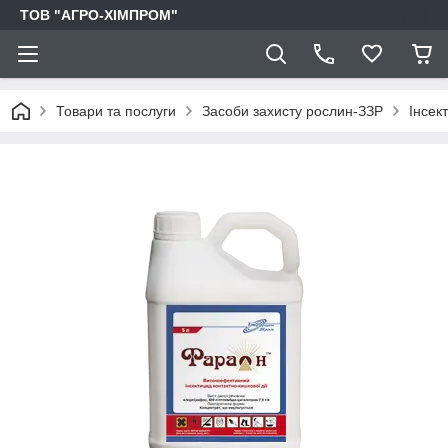
ТОВ "АГРО-ХІМПРОМ"
Товари та послуги
Засоби захисту рослин-ЗЗР
Інсек