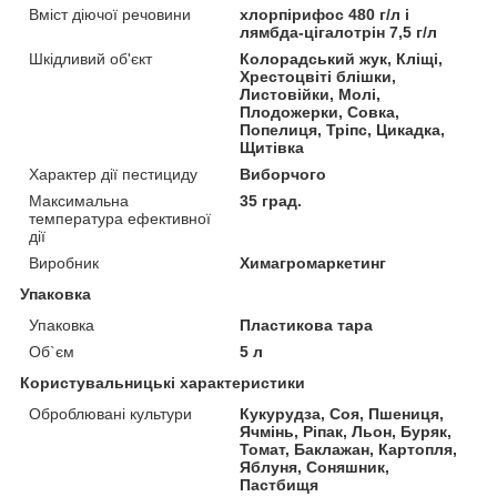
Вміст діючої речовини
хлорпірифос 480 г/л і
лямбда-цігалотрін 7,5 г/л
Шкідливий об'єкт
Колорадський жук, Кліщі,
Хрестоцвіті блішки,
Листовійки, Молі,
Плодожерки, Совка,
Попелиця, Тріпс, Цикадка,
Щитівка
Характер дії пестициду
Виборчого
Максимальна
35 град.
температура ефективної
дії
Виробник
Химагромаркетинг
Упаковка
Упаковка
Пластикова тара
Об`єм
5 л
Користувальницькі характеристики
Оброблювані культури
Кукурудза, Соя, Пшениця,
Ячмінь, Ріпак, Льон, Буряк,
Томат, Баклажан, Картопля,
Яблуня, Соняшник,
Пастбищя