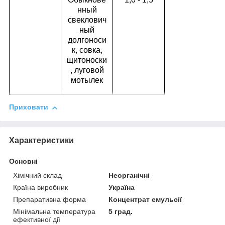
нный
свеклович
ный
долгоноси
к, совка,
щитоноски
, луговой
мотылек
Приховати
Характеристики
Основні
Хімічний склад
Неорганічні
Країна виробник
Україна
Препаративна форма
Концентрат емульсії
Мінімальна температура
5 град.
ефективної дії