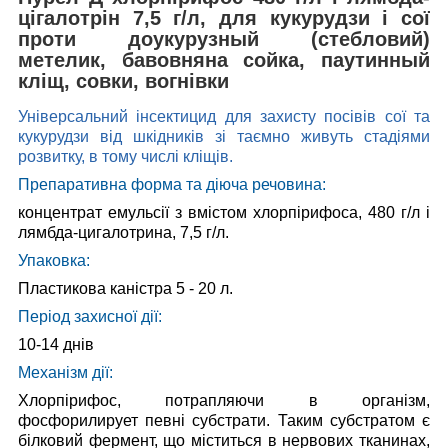
цігалотрін 7,5 г/л, для кукурудзи і сої
проти до
укурузный (стебловий)
метелик, бавовняна сойка, п
аутинный
кліщ, совки, вогнівки
Універсальний інсектицид для захисту посівів сої та
кукурудзи від шкідників зі таємно живуть стадіями
розвитку, в тому числі кліщів.
Препаративна форма та діюча речовина:
концентрат емульсії з вмістом хлорпірифоса, 480 г/л і
лямбда-цигалотрина, 7,5 г/л.
Упаковка:
Пластикова каністра 5 - 20 л.
Період захисної дії:
10-14 днів
Механізм дії:
Хлорпірифос, потрапляючи в організм,
фосфорилирует певні субстрати. Таким субстратом є
білковий фермент, що міститься в нервових тканинах,