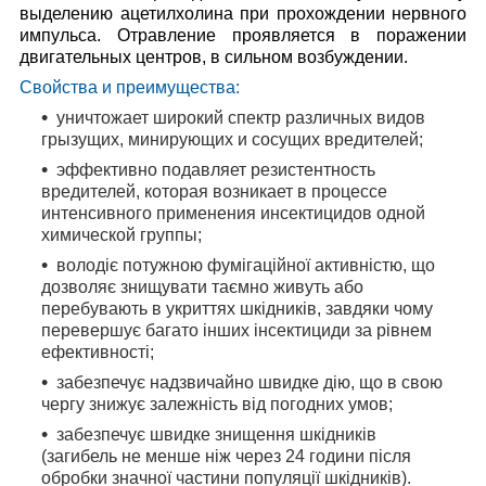
выделению ацетилхолина при прохождении нервного
импульса. Отравление проявляется в поражении
двигательных центров, в сильном возбуждении.
Свойства и преимущества:
уничтожает широкий спектр различных видов
грызущих, минирующих и сосущих вредителей;
эффективно подавляет резистентность
вредителей, которая возникает в процессе
интенсивного применения инсектицидов одной
химической группы;
володіє потужною фумігаційної активністю, що
дозволяє знищувати таємно живуть або
перебувають в укриттях шкідників, завдяки чому
перевершує багато інших інсектициди за рівнем
ефективності;
забезпечує надзвичайно швидке дію, що в свою
чергу знижує залежність від погодних умов;
забезпечує швидке знищення шкідників
(загибель не менше ніж через 24 години після
обробки значної частини популяції шкідників).