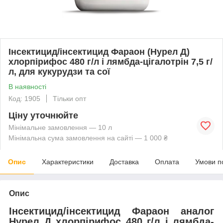
Інсектицид/інсектицид Фараон (Нурел Д)
хлорпірифос 480 г/л і лямбда-цігалотрін 7,5 г/
л, для кукурудзи та сої
В наявності
Код: 1905
Тільки опт
Ціну уточнюйте
Мінімальне замовлення — 10 л
Мінімальна сума замовлення на сайті — 1 000 ₴
Опис
Характеристики
Доставка
Оплата
Умови п
Опис
Інсектицид/інсектицид Фараон аналог
Нурел Д хлорпірифос 480 г/л і лямбда-