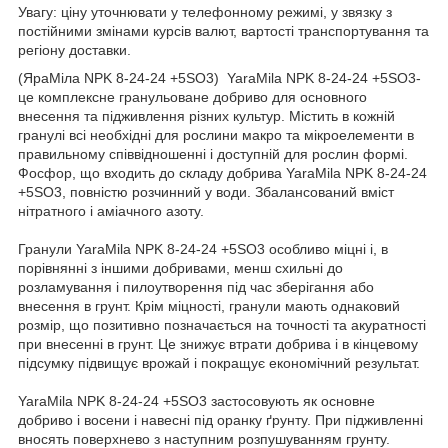
Увагу: ціну уточнювати у телефонному режимі, у звязку з
постійними змінами курсів валют, вартості транспортування та
регіону доставки.
(ЯраМіла NPK 8-24-24 +5SO3) YaraMila NPK 8-24-24 +5SO3-
це комплексне гранульоване добриво для основного
внесення та підживлення різних культур. Містить в кожній
гранулі всі необхідні для рослини макро та мікроелементи в
правильному співвідношенні і доступній для рослин формі.
Фосфор, що входить до складу добрива YaraMila NPK 8-24-24
+5SO3, повністю розчинний у води. Збалансований вміст
нітратного і аміачного азоту.
Гранули YaraMila NPK 8-24-24 +5SO3 особливо міцні і, в
порівнянні з іншими добривами, менш схильні до
розламування і пилоутворення під час зберігання або
внесення в грунт. Крім міцності, гранули мають однаковий
розмір, що позитивно позначається на точності та акуратності
при внесенні в грунт. Це знижує втрати добрива і в кінцевому
підсумку підвищує врожай і покращує економічний результат.
YaraMila NPK 8-24-24 +5SO3 застосовують як основне
добриво і восени і навесні під оранку ґрунту. При підживленні
вносять поверхнево з наступним розпушуванням грунту.