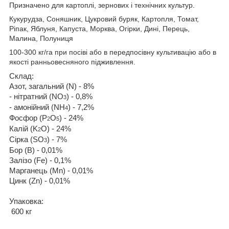
Призначено для картоплі, зернових і технічних культур.
Кукурудза, Соняшник, Цукровий буряк, Картопля, Томат,
Ріпак, Яблуня, Капуста, Морква, Огірки, Дині, Перець,
Малина, Полуниця
100-300 кг/га при посіві або в передпосівну культивацію або в
якості ранньовесняного підживлення.
Склад:
Азот, загальний (N) - 8%
- нітратний (NO
) - 0,8%
3
- амонійний (NH
) - 7,2%
4
Фосфор (P
O
) - 24%
2
5
Калiй (K
O) - 24%
2
Сірка (SO
) - 7%
3
Бор (В) - 0,01%
Залізо (Fe) - 0,1%
Марганець (Mn) - 0,01%
Цинк (Zn) - 0,01%
Упаковка:
600 кг