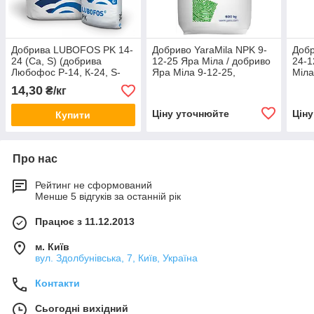
Добрива LUBOFOS PK 14-
Добриво YaraMila NPK 9-
Добр
24 (Ca, S) (добрива
12-25 Яра Міла / добриво
24-1
Любофос Р-14, К-24, S-
Яра Міла 9-12-25,
Міла
6.5) Польща, Лювена
Фінляндія
14,30
₴/кг
Ціну уточнюйте
Цін
Купити
Про нас
Рейтинг не сформований
Менше 5 відгуків за останній рік
Працює з 11.12.2013
м. Київ
вул. Здолбунівська, 7, Київ, Україна
Контакти
Сьогодні вихідний