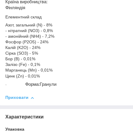
Країна виробництва:
Фінляндія
Елементний склад
Азот, загальний (N) - 8%
- нітратний (NO
3
) - 0,8%
- амонійний (NH
4
) - 7,2%
Фосфор (P
2
O
5
) - 24%
Калiй (K
2
O) - 24%
Сірка (SO
3
) - 5%
Бор (В) - 0,01%
Залізо (Fe) - 0,1%
Марганець (Mn) - 0,01%
Цинк (Zn) - 0,01%
Форма:
Гранули
·
Приховати
Характеристики
Упаковка