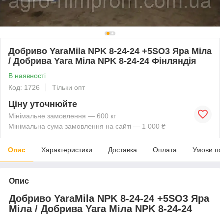
Добриво YaraMila NPK 8-24-24 +5SO3 Яра Міла
/ Добрива Yara Міла NPK 8-24-24 Фінляндія
В наявності
Код: 1726
Тільки опт
Ціну уточнюйте
Мінімальне замовлення — 600 кг
Мінімальна сума замовлення на сайті — 1 000 ₴
Опис
Характеристики
Доставка
Оплата
Умови п
Опис
Добриво YaraMila NPK 8-24-24 +5SO3 Яра
Міла / Добрива Yara Міла NPK 8-24-24