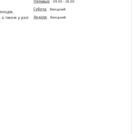
Пʼятниця
09:00
18:00
Субота
Вихідний
плодів,
Неділя
 а також у разі
Вихідний
Elvita NPK 3-10-45 -
Ельвіта / Ельвіта
комплесне водорозчинне
добриво
Під замовлення
109 ₴/кг
КУПИТИ