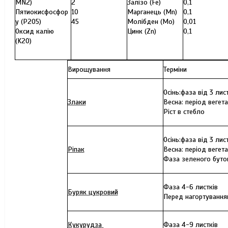
MN2)
2
Залізо (Fe)
0,1
Пятиокисфосфор
10
Марганець (Mn)
0,1
у (P2O5)
45
Молібден (Mo)
0,01
Оксид калію
Цинк (Zn)
0,1
(K2O)
Вирощування
Терміни
Осінь:фаза від 3 лис
Злаки
Весна: період вегета
Ріст в стебло
Осінь:фаза від 3 лис
Ріпак
Весна: період вегета
Фаза зеленого буто
Фаза 4-6 листків
Буряк цукровий
Перед нагортування
Кукурудза
Фаза 4-9 листків