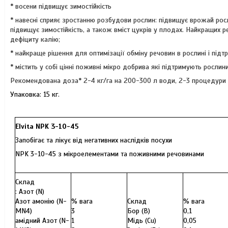
* восени підвищує зимостійкість
* навесні сприяє зростанню розбудови рослин: підвищує врожай рос
підвищує зимостійкість, а також вміст цукрів у плодах. Найкращих р
дефіциту калію;
* найкраще рішення для оптимізації обміну речовин в рослині і підт
* містить у собі цінні поживні мікро добрива які підтримують росл
Рекомендована доза* 2-4 кг/га на 200-300 л води, 2-3 процедури 
Упаковка: 15 кг.
Elvita NPK 3-10-45
Запобігає та лікує від негативних наслідків посухи
NPK 3-10-45 з мікроелементами та поживними речовинами
Склад
: Азот (N)
Азот амонію (N-
% вага
Склад
% вага
MN4)
3
Бор (B)
0,1
амідний Азот (N-
1
Мідь (Cu)
0,05