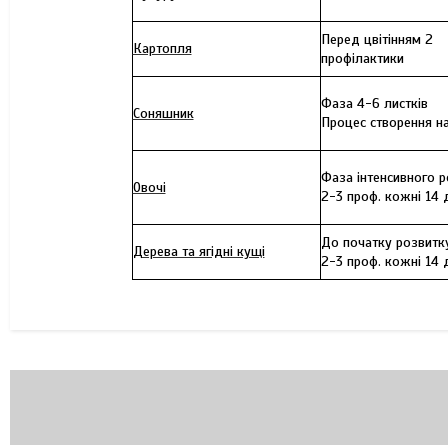
Перед цвітінням 2
Картопля
профілактики
Фаза 4-6 листків
Соняшник
Процес створення на
Фаза інтенсивного р
Овочі
2-3 проф. кожні 14 
До початку розвитк
Дерева та ягідні кущі
2-3 проф. кожні 14 