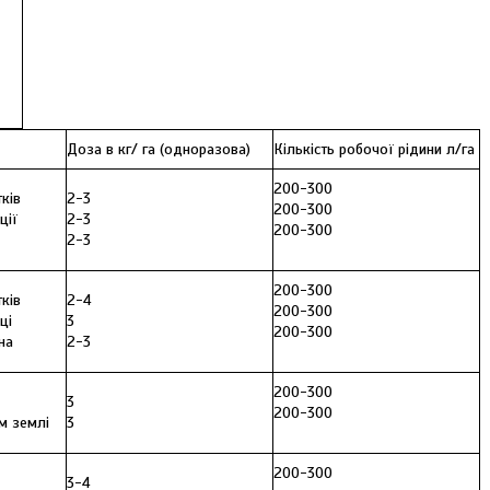
Доза в кг/ га (одноразова)
Кількість робочої рідини л/га
200-300
тків
2-3
200-300
ції
2-3
200-300
2-3
200-300
тків
2-4
200-300
ці
3
200-300
на
2-3
200-300
3
200-300
м землі
3
200-300
3-4