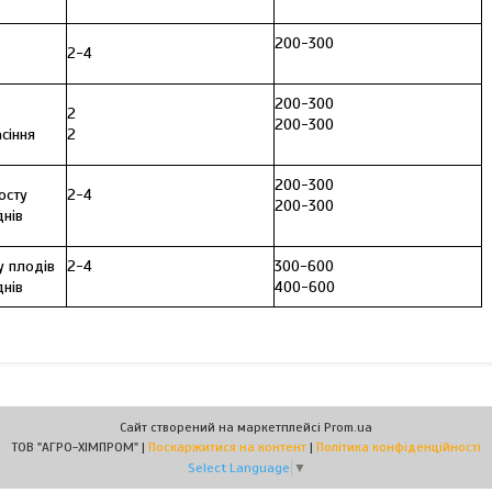
200-300
2-4
200-300
2
200-300
сіння
2
200-300
осту
2-4
200-300
днів
у плодів
2-4
300-600
днів
400-600
Сайт створений на маркетплейсі
Prom.ua
ТОВ "АГРО-ХІМПРОМ" |
Поскаржитися на контент
|
Політика конфіденційності
Select Language
▼