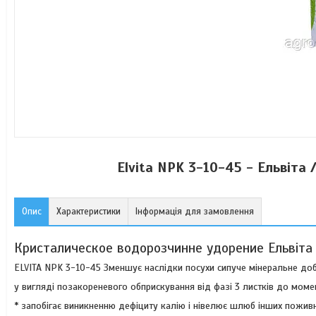
Elvita NPK 3-10-45 - Ельвіта
Опис
Характеристики
Інформація для замовлення
Кристалическое водорозчинне удорение Ельвіт
ELVITA NPK 3-10-45 Зменшує наслідки посухи сипуче мінеральне до
у вигляді позакореневого обприскування від фазі 3 листків до момен
* запобігає виникненню дефіциту калію і нівелює шлюб інших поживн