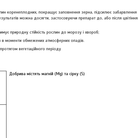
лин коренеплодних, покращує заповнення зерна, підсилює забарвлення 
езультатів можна досягти, застосовуючи препарат до, або після цвітіння,
римує природну стійкість рослин до морозу і хвороб;
ини в моменти обмежених атмосферних опадів.
протягом вегетаційного періоду
Добрива містять магній (
Mg
)
та сірку (
S
)