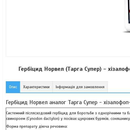
Гербіцид Норвел (Тарга Супер) - хізалофо
Опис
Характеристики
Інформація для замовлення
Гербіцид Норвел аналог Тарга Супер - хізалофоп-п
Системний післясходовий гербіцид для боротьби з однорічними та баг
свинороем (Cynodon dactylon) у посівах цукрових буряків, соняшнику,
Форма препарату діюча речовина: