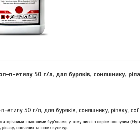
п-п-етилу 50 г/л, для буряків, соняшнику, ріпа
-етилу 50 г/л, для буряків, соняшнику, ріпаку, сої
аторічними злаковими бур'янами, у тому числі з пирієм повзучим (Elytri
 ріпаку, овочевих та інших культур.