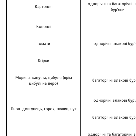
однорічні та багаторічні 
Картопля
бур'яни
Коноплі
Томати
однорічні злакові бур'
Огірки
Морква, капуста, цибуля (крім
багаторічні злакові бур
цибулі на перо)
однорічні злакові бур'
Льон-довгунець, горох, люпин, нут
багаторічні злакові бур
однорічні та багаторічні 