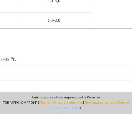
1,0-3,0
1,0-2,0
о
о +35
С.
Сайт створений на маркетплейсі
Prom.ua
ТОВ "АГРО-ХІМПРОМ" |
Поскаржитися на контент
|
Політика конфіденційності
Select Language
▼