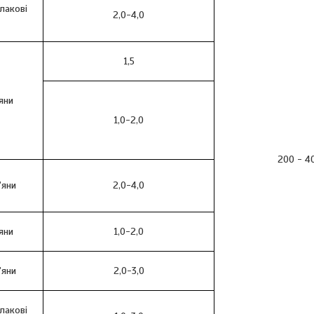
злакові
2,0-4,0
1,5
яни
1,0-2,0
200 - 4
'яни
2,0-4,0
яни
1,0-2,0
'яни
2,0-3,0
злакові