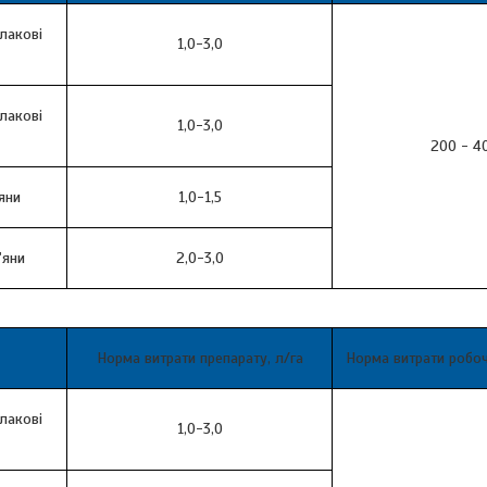
злакові
1,0-3,0
злакові
1,0-3,0
200 - 4
яни
1,0-1,5
'яни
2,0-3,0
Норма витрати препарату, л/га
Норма витрати робоч
злакові
1,0-3,0