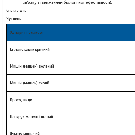
зв'язку зі зниженням біологічної ефективності).
Спектр дії:
Чутливі:
Однорічні злакові
Егілопс циліндричний
Мишій (мишей) зелений
Мишій (мишей) сизий
Просо, види
Ценхрус малоквітковий
Ячмінь мишачий