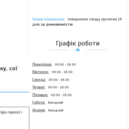
повернення товару протягом 14
днів
за домовленістю
Графік роботи
Понеділок
09:00
18:00
ку, сої
Вівторок
09:00
18:00
Середа
09:00
18:00
Четвер
09:00
18:00
Пʼятниця
09:00
18:00
Субота
Вихідний
Неділя
Вихідний
gia repens) і