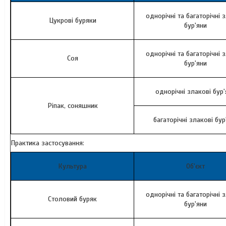
однорічні та багаторічні 
Цукрові буряки
бур'яни
однорічні та багаторічні 
Соя
бур'яни
однорічні злакові бур'
Ріпак, соняшник
багаторічні злакові бур
Практика застосування:
Культура
Об'єкт
однорічні та багаторічні 
Столовий буряк
бур'яни