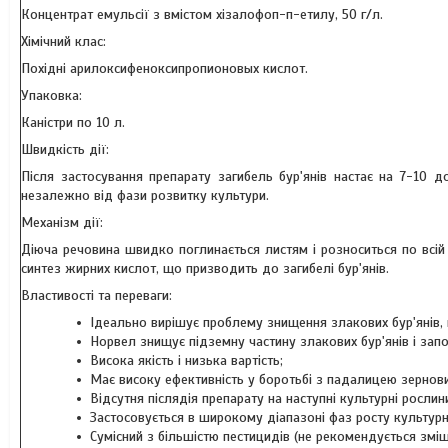
Концентрат емульсії з вмістом хізалофоп-п-етилу, 50 г/л.
Хімічний клас:
Похідні арилоксифеноксипропионовых кислот.
Упаковка:
Каністри по 10 л.
Швидкість дії:
Після застосування препарату загибель бур'янів настає на 7-10 до
незалежно від фази розвитку культури.
Механізм дії:
Діюча речовина швидко поглинається листям і розноситься по всій 
синтез жирних кислот, що призводить до загибелі бур'янів.
Властивості та переваги:
Ідеально вирішує проблему знищення злакових бур'янів, п
Норвел знищує підземну частину злакових бур'янів і зап
Висока якість і низька вартість;
Має високу ефективність у боротьбі з падалицею зернови
Відсутня післядія препарату на наступні культурні рослини
Застосовується в широкому діапазоні фаз росту культурн
Сумісний з більшістю пестицидів (не рекомендується змі