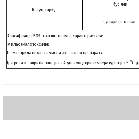
бур'яни
Кавун, гарбуз
однорічні злакові
Класифікація ВОЗ, токсикологічна характеристика:
IV клас (малотоксичні).
Термін придатності та умови зберігання препарату:
о
Три роки в закритій заводській упаковці при температурі від +5
С д