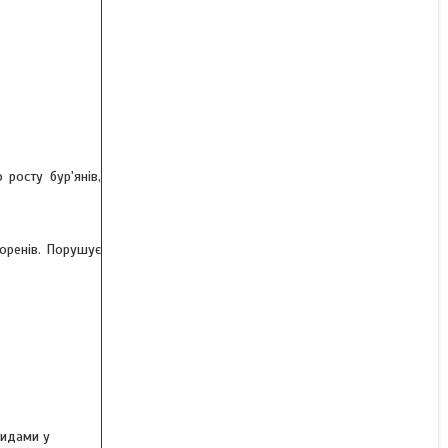
Гербіцид Норвел (Тарга
Супер) - хізалофоп-п-
етилу 50 г/л, для буряків,
соняшнику, ріпаку, сої
В наявності
Ціну уточнюйте
 росту бур'янів,
коренів. Порушує
цидами у