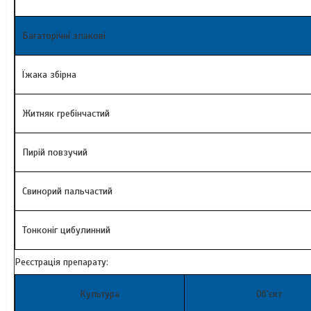
Багаторічні злакові
Їжака збірна
Житняк гребінчастий
Пирій повзучий
Свинорий пальчастий
Тонконіг цибулинний
Реєстрація препарату:
Культура
Об'єкт