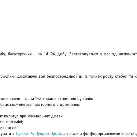
бу, багаторічних - на 14-24 добу. Застосовується в період активного
рослині, досягаючи зон безпосередньої дії в точках росту стебел та 
очинаючи з фази 1-2 справжніх листків бур'янів;
обігає можливості повторного відростання;
х культур при мінімальних дозах;
 в сівозміні;
их рослин;
шувати з
Цукрон +
,
Цукрон Профі
, а також з фосфорорганічними інсекти