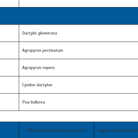
Dactylis glomerata
Agropyron pectinatum
Agropyron repens
Cyndon dactylon
Poa bulbosa
Норма витрати препарату, л/га
Норма витрати робоч