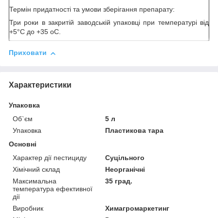
Термін придатності та умови зберігання препарату:
Три роки в закритій заводській упаковці при температурі від
+5°C до +35
о
С.
Приховати
Характеристики
Упаковка
Об`єм
5 л
Упаковка
Пластикова тара
Основні
Характер дії пестициду
Суцільного
Хімічний склад
Неорганічні
Максимальна
35 град.
температура ефективної
дії
Виробник
Химагромаркетинг