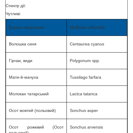
Спектр дії:
Чутливі:
Буркун лікарський
Melilotus officinalis
Волошка синя
Centaurea cyanus
Гірчак, види
Polygonum spp.
Мати-й-мачуха
Tussilago farfara
Молокан татарський
Lactca tatarica
Осот жовтий (польовий)
Sonchus asper
Осот рожевий (Осот
Sonchus arvensis
польовий)