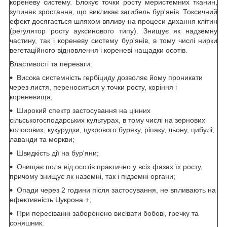
кореневу систему. Блокує точки росту меристемних тканин,
зупиняє зростання, що викликає загибель бур'янів. Токсичний
ефект досягається шляхом впливу на процеси дихання клітин
(регулятор росту ауксинового типу). Знищує як надземну
частину, так і кореневу систему бур'янів, в тому числі нирки
вегетаційного відновлення і кореневі нащадки осотів.
Властивості та переваги:
Висока системність гербіциду дозволяє йому проникати
через листя, переноситься у точки росту, коріння і
кореневища;
Широкий спектр застосування на цінних
сільськогосподарських культурах, в тому числі на зернових
колосових, кукурудзи, цукрового буряку, ріпаку, льону, цибулі,
лаванди та моркви;
Швидкість дії на бур'яни;
Очищає поля від осотів практично у всіх фазах їх росту,
причому знищує як наземні, так і підземні органи;
Опади через 2 години після застосування, не впливають на
ефективність Цукрона +;
При пересіванні заборонено висівати бобові, гречку та
соняшник.