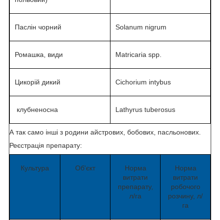
Паслін чорний
Solanum nigrum
Ромашка, види
Matricaria spp.
Цикорій дикий
Cichorium intybus
клубненосна
Lathyrus tuberosus
А так само інші з родини айстрових, бобових, пасльонових.
Реєстрація препарату:
Культура
Об'єкт
Норма
Норма
витрати
витрати
препарату,
робочого
л/га
розчину, л/
га