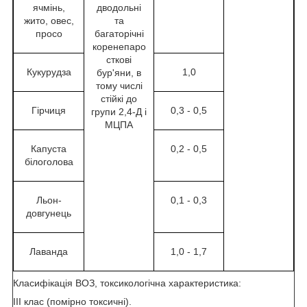
ячмінь,
дводольні
жито, овес,
та
просо
багаторічні
коренепаро
сткові
Кукурудза
1,0
бур'яни, в
тому числі
стійкі до
Гірчиця
0,3 - 0,5
групи 2,4-Д і
МЦПА
Капуста
0,2 - 0,5
білоголова
Льон-
0,1 - 0,3
довгунець
Лаванда
1,0 - 1,7
Класифікація ВОЗ, токсикологічна характеристика:
ІІІ клас (помірно токсичні).