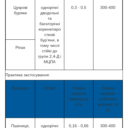
Цукрові
однорічні
0,3 - 0,5
300-400
буряки
дводольні
та
багаторічні
коренепаро
сткові
бур'яни, в
тому числі
Ріпак
стійкі до
групи 2,4-Д і
МЦПА
Практика застосування:
Культура
Об'єкт
Норма
Норма
витрати
витрати
препарату,
робочого
л/га
розчину, л/
га
Пшениця,
однорічні
0,16 - 0,66
300-400