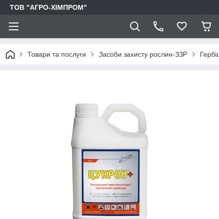
ТОВ "АГРО-ХІМПРОМ"
Товари та послуги
Засоби захисту рослин-ЗЗР
Гербі