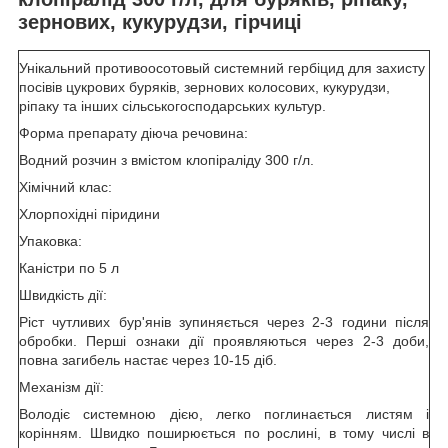
зернових, кукурудзи, гірчиці
Унікальний противоосотовый системний гербіцид для захисту
посівів цукрових буряків, зернових колосових, кукурудзи,
ріпаку та інших сільськогосподарських культур.
Форма препарату діюча речовина:
Водний розчин з вмістом клопіраліду 300 г/л.
Хімічний клас:
Хлорпохідні піридини
Упаковка:
Каністри по 5 л
Швидкість дії:
Ріст чутливих бур'янів зупиняється через 2-3 години після
обробки. Перші ознаки дії проявляються через 2-3 доби,
повна загибель настає через 10-15 діб.
Механізм дії:
Володіє системною дією, легко поглинається листям і
корінням. Швидко поширюється по рослині, в тому числі в