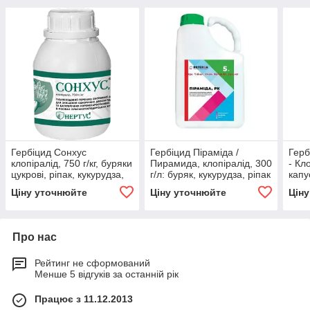
Гербіцид Сонхус
Гербіцид Піраміда /
Герб
клопіралід, 750 г/кг, буряки
Пирамида, клопіралід, 300
- Кл
цукрові, ріпак, кукурудза,
г/л: буряк, кукурудза, ріпак
капу
капуста, суниця, часник,
Ціну уточнюйте
Ціну уточнюйте
Цін
цибуля
Про нас
Рейтинг не сформований
Менше 5 відгуків за останній рік
Працює з 11.12.2013