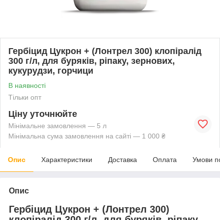
Гербіцид Цукрон + (Лонтрел 300) клопіралід
300 г/л, для буряків, ріпаку, зернових,
кукурудзи, горчици
В наявності
Тільки опт
Ціну уточнюйте
Мінімальне замовлення — 5 л
Мінімальна сума замовлення на сайті — 1 000 ₴
Опис
Характеристики
Доставка
Оплата
Умови п
Опис
Гербіцид Цукрон + (Лонтрел 300)
клопіралід 300 г/л, для буряків, ріпаку,