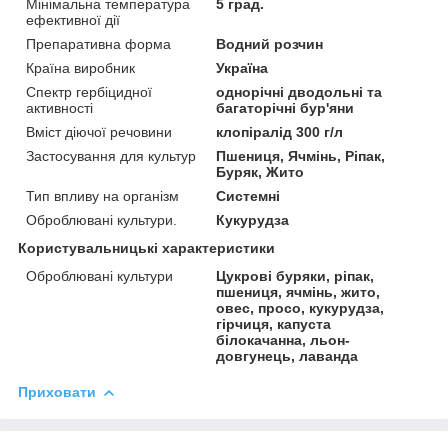
Мінімальна температура
5 град.
ефективної дії
Препаративна форма
Водний розчин
Країна виробник
Україна
Спектр гербіцидної
однорічні дводольні та
активності
багаторічні бур'яни
Вміст діючої речовини
клопіралід 300 г/л
Застосування для культур
Пшениця, Ячмінь, Ріпак,
Буряк, Жито
Тип впливу на організм
Системні
Оброблювані культури.
Кукурудза
Користувальницькі характеристики
Оброблювані культури
Цукрові буряки, ріпак,
пшениця, ячмінь, жито,
овес, просо, кукурудза,
гірчиця, капуста
білокачанна, льон-
довгунець, лаванда
Приховати