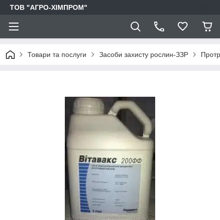
ТОВ "АГРО-ХІМПРОМ"
Товари та послуги
Засоби захисту рослин-ЗЗР
Протр