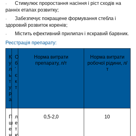
Стимулює проростання насіння і ріст сходів на
·
ранніх етапах розвитку;
Забезпечує покращене формування стебла і
·
здоровий розвиток коренів;
Містить ефективний прилипач і яскравий барвник.
·
Реєстрація препарату:
К
О
Норма витрати
Норма витрати
у
б
препарату, л/т
робочої рідини, л/
л
'
т
ь
є
т
к
у
т
р
а
П
л
0,5-2,0
10
ш
е
е
т
н
ю