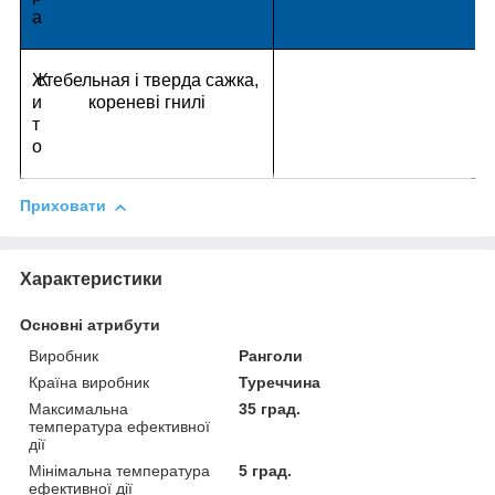
а
Ж
стебельная і тверда сажка,
и
кореневі гнилі
т
о
Приховати
Характеристики
Основні атрибути
Виробник
Ранголи
Країна виробник
Туреччина
Максимальна
35 град.
температура ефективної
дії
Мінімальна температура
5 град.
ефективної дії