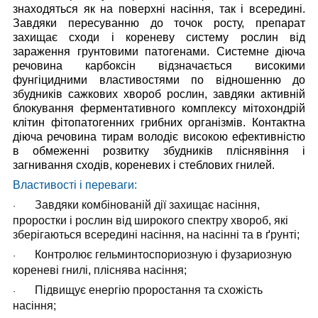
знаходяться як на поверхні насіння, так і всередині.
Завдяки пересуванню до точок росту, препарат
захищає сходи і кореневу систему рослин від
зараження грунтовими патогенами. Системне діюча
речовина карбоксін відзначається високими
фунгіцидними властивостями по відношенню до
збудників сажкових хвороб рослин, завдяки активній
блокування ферментативного комплексу мітохондрій
клітин фітопатогенних грибних організмів. Контактна
діюча речовина тирам володіє високою ефективністю
в обмеженні розвитку збудників пліснявіння і
загнивання сходів, кореневих і стеблових гнилей.
Властивості і переваги:
Завдяки комбінованій дії захищає насіння,
·
проростки і рослин від широкого спектру хвороб, які
зберігаються всередині насіння, на насінні та в ґрунті;
Контролює гельминтоспориозную і фузариозную
·
кореневі гнилі, пліснява насіння;
Підвищує енергію проростання та схожість
·
насіння;