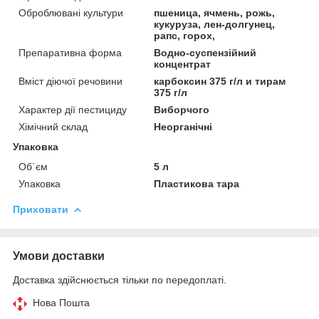
Оброблювані культури
пшеница, ячмень, рожь,
кукуруза, лен-долгунец,
рапс, горох,
Препаративна форма
Водно-суспензійний
концентрат
Вміст діючої речовини
карбоксин 375 г/л и тирам
375 г/л
Характер дії пестициду
Виборчого
Хімічний склад
Неорганічні
Упаковка
Об`єм
5 л
Упаковка
Пластикова тара
Приховати
Умови доставки
Доставка здійснюється тільки по передоплаті.
Нова Пошта