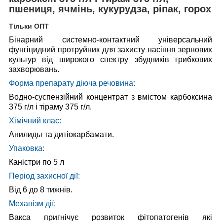
пшениця, ячмінь, кукурудза, ріпак, горох
Тільки ОПТ
Бінарний системно-контактний універсальний
фунгіцидний протруйник для захисту насіння зернових
культур від широкого спектру збудників грибкових
захворювань.
Форма препарату діюча речовина:
Водно-суспензійний концентрат з вмістом карбоксина
375 г/л і тіраму 375 г/л.
Хімічний клас:
Анилиды та дитіокарбамати.
Упаковка:
Каністри по 5 л
Період захисної дії:
Від 6 до 8 тижнів.
Механізм дії:
Вакса пригнічує розвиток фітопатогенів які