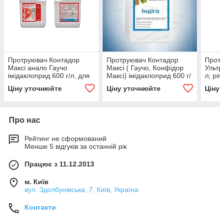
Протруювач Контадор
Протруювач Контадор
Прот
Максі анало Гаучо
Максі ( Гаучо, Конфідор
Ульт
імідаклоприд 600 г/л, для
Максі) імідаклоприд 600 г/
л; р
пшениці, ячменю, ріпаку,
л, для пшениці, ячменю,
карт
Ціну уточнюйте
Ціну уточнюйте
Цін
соя
ріпаку, соя
пшен
Про нас
Рейтинг не сформований
Менше 5 відгуків за останній рік
Працює з 11.12.2013
м. Київ
вул. Здолбунівська, 7, Київ, Україна
Контакти