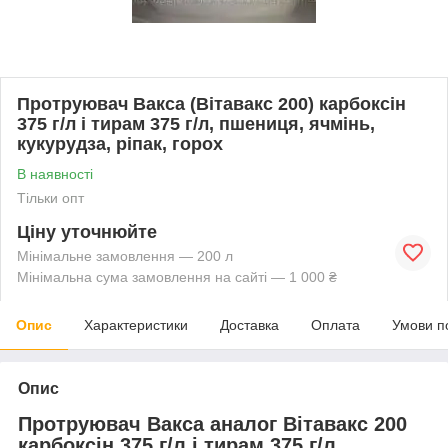
Протруювач Вакса (Вітавакс 200) карбоксін
375 г/л і тирам 375 г/л, пшениця, ячмінь,
кукурудза, ріпак, горох
В наявності
Тільки опт
Ціну уточнюйте
Мінімальне замовлення — 200 л
Мінімальна сума замовлення на сайті — 1 000 ₴
Опис
Характеристики
Доставка
Оплата
Умови п
Опис
Протруювач Вакса аналог Вітавакс 200
карбоксін 375 г/л і тирам 375 г/л,