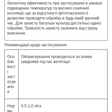
біологічну ефективність при застосуванні в умовах
підвищених температур та високої сонячної
інсоляції, що за відсутності фітотоксичності
дозволяє проводити обробку в будь-який зручний
час.
Для захисту багатьох культур достатньо однієї
обробки. Тривалість захисту залежить від строку
внесення.
Рекомендації щодо застосування
Осо
Обприскування проводиться за появи
бли
шкідників під час вегетації.
вост
і
заст
осув
анн
я
Нор
0,5-1,0 л/га
ма