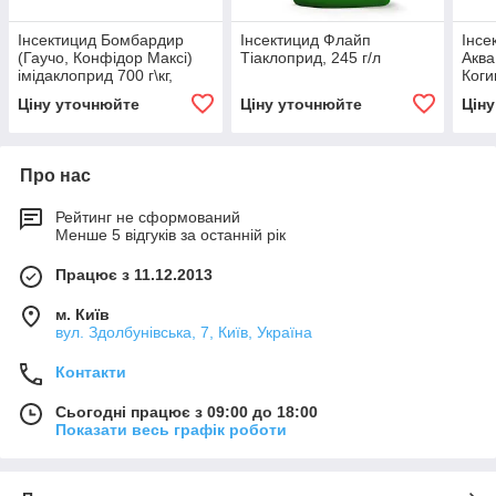
Інсектицид Бомбардир
Інсектицид Флайп
Інсе
(Гаучо, Конфідор Максі)
Тіаклоприд, 245 г/л
Аква
імідаклоприд 700 г\кг,
Коги
кукурудза; соняшник;
г/кг
Ціну уточнюйте
Ціну уточнюйте
Цін
цукрові буряки
бак
Про нас
Рейтинг не сформований
Менше 5 відгуків за останній рік
Працює з 11.12.2013
м. Київ
вул. Здолбунівська, 7, Київ, Україна
Контакти
Сьогодні працює з 09:00 до 18:00
Показати весь графік роботи