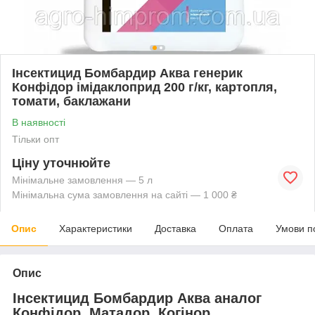
Інсектицид Бомбардир Аква генерик
Конфідор імідаклоприд 200 г/кг, картопля,
томати, баклажани
В наявності
Тільки опт
Ціну уточнюйте
Мінімальне замовлення — 5 л
Мінімальна сума замовлення на сайті — 1 000 ₴
Опис
Характеристики
Доставка
Оплата
Умови п
Опис
Інсектицид Бомбардир Аква аналог
Конфідор, Матадор, Когінор