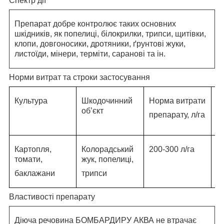
Спектр дії
Препарат добре контролює таких основних
шкідників, як попелиці, білокрилки, трипси, щитівки,
клопи, довгоносики, дротяники, ґрунтові жуки,
листоїди, мінери, терміти, саранові та ін.
Норми витрат та строки застосування
Культура
Шкодочинний
Норма витрати
С
об’єкт
с
препарату, л/га
з
Картопля,
Колорадський
200-300 л/га
2
томати,
жук, попелиці,
баклажани
трипси
Властивості препарату
Діюча речовина БОМБАРДИРУ АКВА не втрачає