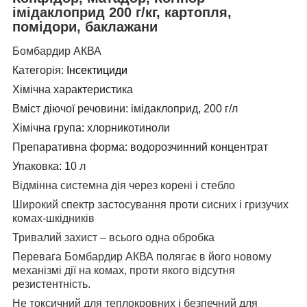
імідаклоприд 200 г/кг, картопля,
помідори, баклажани
Бомбардир АКВА
Категорія:
Інсектициди
Хімічна характеристика
Вміст діючої речовини: імідаклоприд, 200 г/л
Хімічна група: хлорникотиноли
Препаративна форма: водорозчинний концентрат
Упаковка: 10 л
Відмінна системна дія через корені і стебло
Широкий спектр застосування проти сисних і гризучих
комах-шкідників
Тривалий захист – всього одна обробка
Перевага Бомбардир АКВА полягає в його новому
механізмі дії на комах, проти якого відсутня
резистентність.
Не токсичний для теплокровних і безпечний для