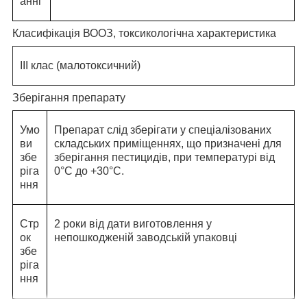
анні
Класифікація ВООЗ, токсикологічна характеристика
ІІІ клас (малотоксичний)
Зберігання препарату
Умо
Препарат слід зберігати у спеціалізованих
ви
складських приміщеннях, що призначені для
збе
зберігання пестицидів, при температурі від
ріга
0°С до +30°С.
ння
Стр
2 роки від дати виготовлення у
ок
непошкодженій заводській упаковці
збе
ріга
ння