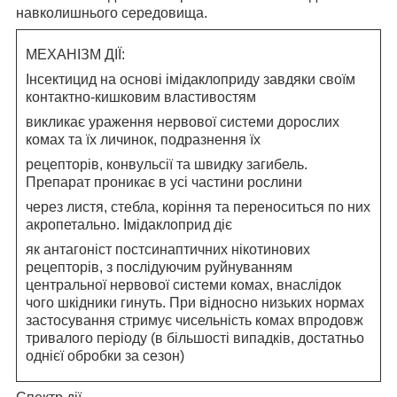
навколишнього середовища.
МЕХАНІЗМ ДІЇ:
Інсектицид на основі імідаклоприду завдяки своїм
контактно-кишковим властивостям
викликає ураження нервової системи дорослих
комах та їх личинок, подразнення їх
рецепторів, конвульсії та швидку загибель.
Препарат проникає в усі частини рослини
через листя, стебла, коріння та переноситься по них
акропетально. Імідаклоприд діє
як антагоніст постсинаптичних нікотинових
рецепторів, з послідуючим руйнуванням
центральної нервової системи комах, внаслідок
чого шкідники гинуть.
При відносно низьких нормах
застосування стримує чисельність комах впродовж
тривалого періоду (в більшості випадків, достатньо
однієї обробки за сезон)