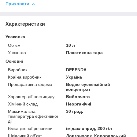
Приховати
Характеристики
Упаковка
Об`єм
10 л
Упаковка
Пластикова тара
Основні
Виробник
DEFENDA
Країна виробник
Україна
Препаративна форма
Водно-суспензійний
концентрат
Характер дії пестициду
Виборчого
Хімічний склад
Неорганічні
Максимальна
30 град.
температура ефективної
дії
Вміст діючої речовини
імідаклоприд, 200 г/л
Шкідливий об'єкт
Довгоносик, Колорадський