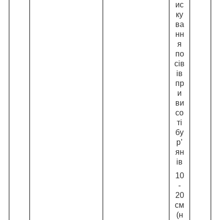
ис
ку
ва
нн
я
по
сів
ів
пр
и
ви
со
ті
бу
р’
ян
ів
10
-
20
см
(н