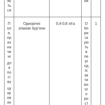
яє
ня
ть
ся
П
Однорічні
0,4-0,8 л/га
О
1
ол
злакові бур’яни
бп
я,
ри
пр
ск
из
ую
на
ть
че
в
ні
пе
рі
дл
од
я
їх
по
ак
сі
ти
ву
вн
цу
ог
кр
о
ов
ро
их
ст