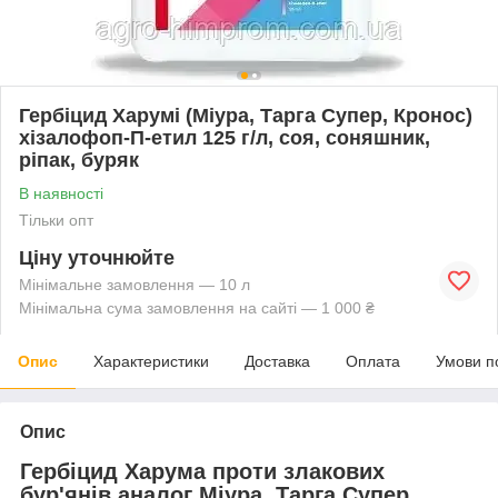
Гербіцид Харумі (Міура, Тарга Супер, Кронос)
хізалофоп-П-етил 125 г/л, соя, соняшник,
ріпак, буряк
В наявності
Тільки опт
Ціну уточнюйте
Мінімальне замовлення — 10 л
Мінімальна сума замовлення на сайті — 1 000 ₴
Опис
Характеристики
Доставка
Оплата
Умови п
Опис
Гербіцид Харума проти злакових
бур'янів аналог Міура, Тарга Супер,