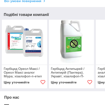
Всі умови повернення
Подібні товари компанії
Гербіцид Ореол Максі /
Гербіцид Антипырей /
Герб
Ореол Максі аналог
Антипирій (Пантера),
анал
Міура; хізалофоп-п-етил
Укравіт; хізалофоп-П-
хіза
125 г/л проти злакових
тефурил 40 г/л, овочеві,
для б
Ціну уточнюйте
Ціну уточнюйте
Цін
бур'янів
ріпак, соя, буряк
сон
Про нас