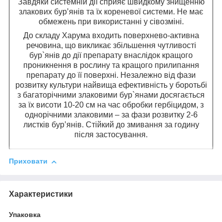
Завдяки системній дії сприяє швидкому знищенню
злакових бур’янів та їх кореневої системи.
Не має
обмежень при використанні у сівозміні.
До складу Харума входить поверхнево-активна
речовина, що викликає збільшення чутливості
бур`янів до дії препарату внаслідок кращого
проникнення в рослину та кращого прилипання
препарату до її поверхні. Незалежно від фази
розвитку культури найвища ефективність у боротьбі
з багаторічними злаковими бур`янами досягається
за їх висоти 10-20 см на час обробки гербіцидом, з
однорічними злаковими – за фази розвитку 2-6
листків бур’янів. Стійкий до змивання за годину
після застосування.
Приховати
Характеристики
Упаковка