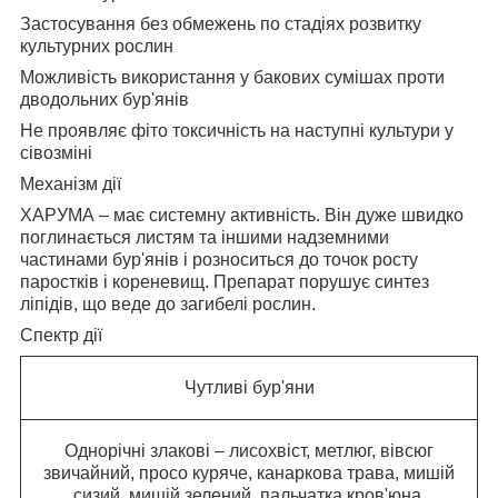
Застосування без обмежень по стадіях розвитку
культурних рослин
Можливість використання у бакових сумішах проти
дводольних бур'янів
Не проявляє фіто токсичність на наступні культури у
сівозміні
Механізм дії
ХАРУМА – має системну активність. Він дуже швидко
поглинається листям та іншими надземними
частинами бур'янів і розноситься до точок росту
паростків і кореневищ. Препарат порушує синтез
ліпідів, що веде до загибелі рослин.
Спектр дії
Чутливі бур'яни
Однорічні злакові – лисохвіст, метлюг, вівсюг
звичайний, просо куряче, канаркова трава, мишій
сизий, мишій зелений, пальчатка кров'юна.