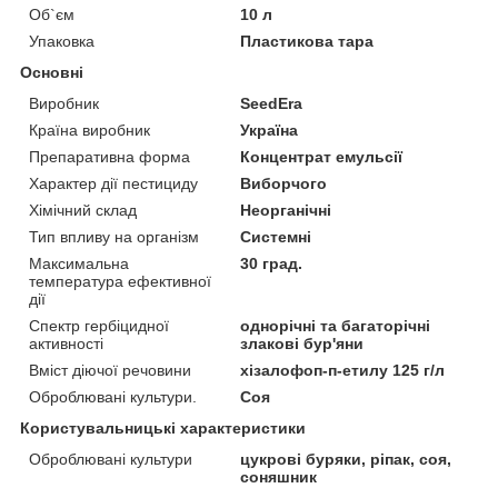
Об`єм
10 л
Упаковка
Пластикова тара
Основні
Виробник
SeedEra
Країна виробник
Україна
Препаративна форма
Концентрат емульсії
Характер дії пестициду
Виборчого
Хімічний склад
Неорганічні
Тип впливу на організм
Системні
Максимальна
30 град.
температура ефективної
дії
Спектр гербіцидної
однорічні та багаторічні
активності
злакові бур'яни
Вміст діючої речовини
хізалофоп-п-етилу 125 г/л
Оброблювані культури.
Соя
Користувальницькі характеристики
Оброблювані культури
цукрові буряки, ріпак, соя,
соняшник