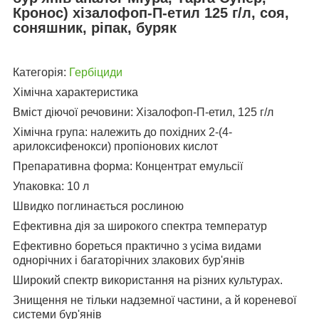
Кронос) хізалофоп-П-етил 125 г/л, соя,
соняшник, ріпак, буряк
Категорія:
Гербіциди
Хімічна характеристика
Вміст діючої речовини: Хізалофоп-П-етил, 125 г/л
Хімічна група: належить до похідних 2-(4-
арилоксифенокси) пропіонових кислот
Препаративна форма: Концентрат емульсії
Упаковка: 10 л
Швидко поглинається рослиною
Ефективна дія за широкого спектра температур
Ефективно бореться практично з усіма видами
однорічних і багаторічних злакових бур'янів
Широкий спектр використання на різних культурах.
Знищення не тільки надземної частини, а й кореневої
системи бур'янів