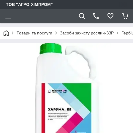
ТОВ "АГРО-ХІМПРОМ"
Товари та послуги
Засоби захисту рослин-ЗЗР
Гербі