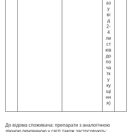
аз
у
ві
д
2-
4
ли
ст
ків
до
по
ча
тк
у
ку
щі
нн
я)
До відома споживача: препарати з аналогічною
діючою речовиною у світі також застосовують: