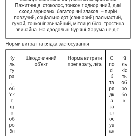
Пажитниця, стоколос, тонконіг однорічний, дикі
сходи зернових; багаторічні злакові – пирій
повзучий, соціально дот (свинорий) пальчастий,
гумай, тонконіг звичайний, мітлиця біла, тростина
звичайна. На дводольні бур'яні Харума не діє.
Норми витрат та рядка застосування
Ку
Шкодочинний
Норма витрати
С
Кі
ль
об'єкт
препарату, л/га
по
ль
ту
сі
кіс
ра
б
ть
,
та
об
об
ря
ро
'єк
дк
бо
т,
а
к
щ
за
о
ст
об
ос
ро
ув
бл
ан