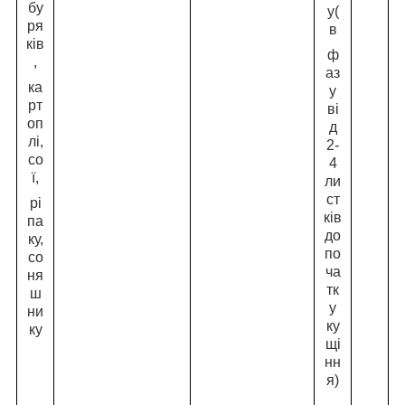
бу
у(
ря
в
ків
ф
,
аз
ка
у
рт
ві
оп
д
лі,
2-
со
4
ї,
ли
ст
рі
ків
па
до
ку,
по
со
ча
ня
тк
ш
у
ни
ку
ку
щі
нн
я)