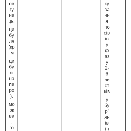
ов
ку
гу
ва
не
нн
ць,
я
по
ци
сів
бу
ів
ля
у
(кр
ф
ім
аз
ци
у
бу
2-
лі
6
на
ли
пе
ст
ро
ків
),
у
мо
бу
рк
р’
ва
ян
,
ів
го
(н