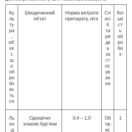
Ку
Шкодочинний
Норма витрати
Сп
Кіл
ль
об'єкт
препарату, л/га
осі
ькі
ту
б
ст
ра
та
ь
,
ря
об
об'
дк
ро
єк
а
бо
т,
за
к
щ
ст
о
ос
об
ув
ро
ан
бл
ня
яє
ть
ся
Ль
Однорічні
0,4 – 1,0
Об
1
он
злакові бур’яни
пр
-д
ис