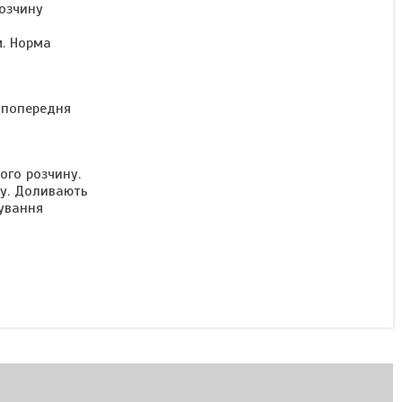
розчину
м. Норма
а попередня
ого розчину.
ту. Доливають
ування