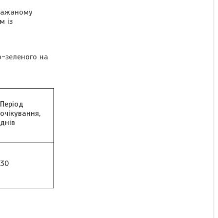
ПАР Рапсол (натрієва сіль
ебажаному
карбоксил
м із
метилцелюлоза, 35 %)
о-зеленого на
Під замовлення
Ціну уточнюйте
Період
очікування,
днів
30