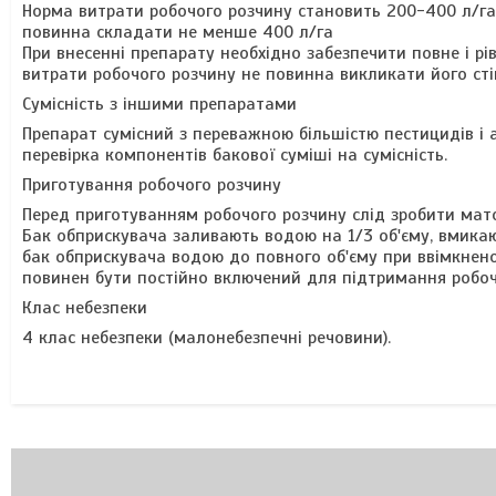
Норма витрати робочого розчину становить 200-400 л/га
повинна складати не менше 400 л/га
При внесенні препарату необхідно забезпечити повне і рі
витрати робочого розчину не повинна викликати його стік
Сумісність з іншими препаратами
Препарат сумісний з переважною більшістю пестицидів і 
перевірка компонентів бакової суміші на сумісність.
Приготування робочого розчину
Перед приготуванням робочого розчину слід зробити мато
Бак обприскувача заливають водою на 1/3 об'єму, вмик
бак обприскувача водою до повного об'єму при ввімкнен
повинен бути постійно включений для підтримання робоч
Клас небезпеки
4 клас небезпеки (малонебезпечні речовини).