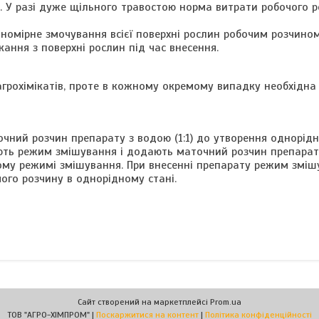
. У разі дуже щільного травостою норма витрати робочого 
вномірне змочування всієї поверхні рослин робочим розчино
ання з поверхні рослин під час внесення.
агрохімікатів, проте в кожному окремому випадку необхідн
чний розчин препарату з водою (1:1) до утворення однорідн
ають режим змішування і додають маточний розчин препара
ому режимі змішування. При внесенні препарату режим зміш
ого розчину в однорідному стані.
Сайт створений на маркетплейсі
Prom.ua
ТОВ "АГРО-ХІМПРОМ" |
Поскаржитися на контент
|
Політика конфіденційності