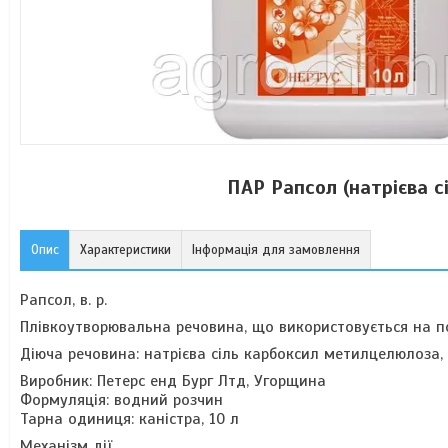
ПАР Рапсол (натрієва 
Опис
Характеристики
Інформація для замовлення
Рапсол, в. р.
Плівкоутворювальна речовина, що використовується на пос
Діюча речовина:
натрієва сіль карбоксил метилцелюлоза,
Виробник:
Петерс енд Бург Лтд, Угорщина
Формуляція: водний розчин
Тарна одиниця: каністра, 10 л
Механізм дії