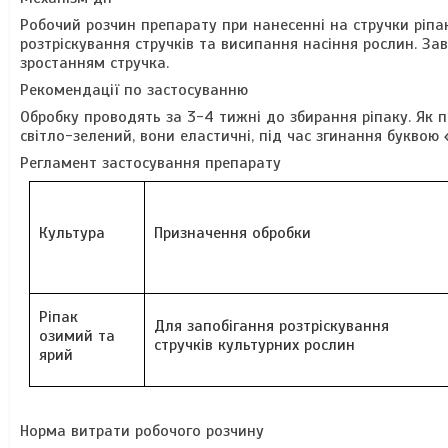
Робочий розчин препарату при нанесенні на стручки ріпа
розтріскування стручків та висипання насіння рослин. За
зростанням стручка.
Рекомендації по застосуванню
Обробку проводять за 3-4 тижні до збирання ріпаку. Як п
світло-зелений, вони еластичні, під час згинання буквою «
Регламент застосування препарату
Культура
Призначення обробки
Ріпак
Для запобігання розтріскування
озимий та
стручків культурних рослин
ярий
Норма витрати робочого розчину