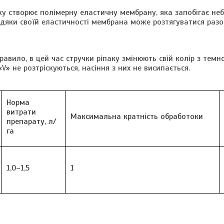
ку створює полімерну еластичну мембрану, яка запобігає н
вдяки своїй еластичності мембрана може розтягуватися разо
равило, в цей час стручки ріпаку змінюють свій колір з темн
V» не розтріскуються, насіння з них не висипається.
Норма
витрати
Максимальна кратність обработоки
препарату, л/
га
1,0–1,5
1