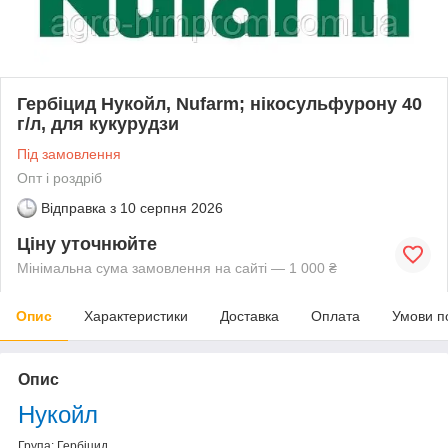
Гербіцид Нукойл, Nufarm; нікосульфурону 40
г/л, для кукурудзи
Під замовлення
Опт і роздріб
Відправка з
10 серпня 2026
Ціну уточнюйте
Мінімальна сума замовлення на сайті — 1 000 ₴
Опис
Характеристики
Доставка
Оплата
Умови п
Опис
Нукойл
Група:
Гербіцид