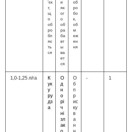
'єк
и
об
т,
як
ро
щ
ог
бо
о
о
к,
об
об
об
ро
ра
м
бл
ба
еж
яє
вт
ен
ть
ы
ня
ся
ва
ет
ся
1,0-1,25 л/га
К
О
О
-
1
ук
д
б
у
н
п
ру
о
р
дз
рі
ис
а
ч
ку
ні
в
зл
а
ак
н
о
н