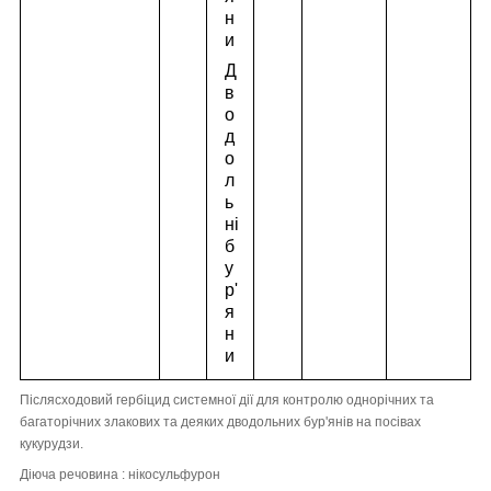
н
и
Д
в
о
д
о
л
ь
ні
б
у
р'
я
н
и
Післясходовий гербіцид системної дії для контролю однорічних та
багаторічних злакових та деяких дводольних бур'янів на посівах
кукурудзи.
Діюча речовина :
нікосульфурон