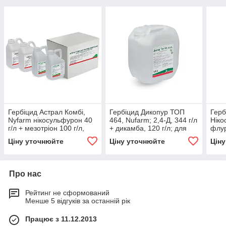
Гербіцид Астрал Комбі,
Гербіцид Дикопур ТОП
Герб
Nyfarm нікосульфурон 40
464, Nufarm; 2,4-Д, 344 г/л
Ніко
г/л + мезотріон 100 г/л,
+ дикамба, 120 г/л; для
флур
для кукурудзи
пшениці, ячменю,
куку
Ціну уточнюйте
Ціну уточнюйте
Цін
кукурудзи
Про нас
Рейтинг не сформований
Менше 5 відгуків за останній рік
Працює з 11.12.2013