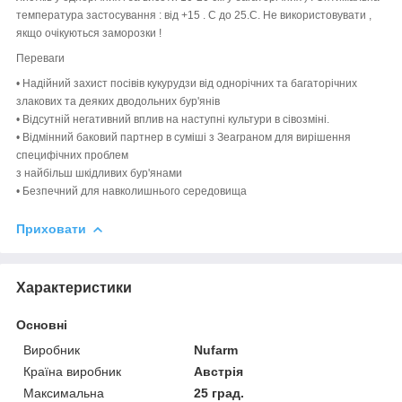
температура застосування : від +15 . С до 25.С. Не використовувати ,
якщо очікуються заморозки !
Переваги
• Надійний захист посівів кукурудзи від однорічних та багаторічних
злакових та деяких дводольних бур'янів
• Відсутній негативний вплив на наступні культури в сівозміні.
• Відмінний баковий партнер в суміші з Зеаграном для вирішення
специфічних проблем
з найбільш шкідливих бур'янами
• Безпечний для навколишнього середовища
Приховати
Характеристики
Основні
Виробник
Nufarm
Країна виробник
Австрія
Максимальна
25 град.