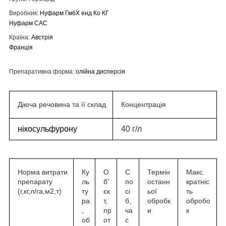
Виробник:
Нуфарм ГмбХ енд Ко КГ
Нуфарм САС
Країна:
Австрія
Франція
Препаративна форма:
олійна дисперсія
Діюча речовина та її склад
Концентрація
нікосульфурону
40 г/л
Норма витрати
Ку
О
С
Термін
Макс.
препарату
ль
б'
по
останн
кратніс
(г,кг,л/га,м
2
,т)
ту
єк
сі
ьої
ть
ра
т,
б,
обробк
обробо
,
пр
ча
и
к
об
от
с