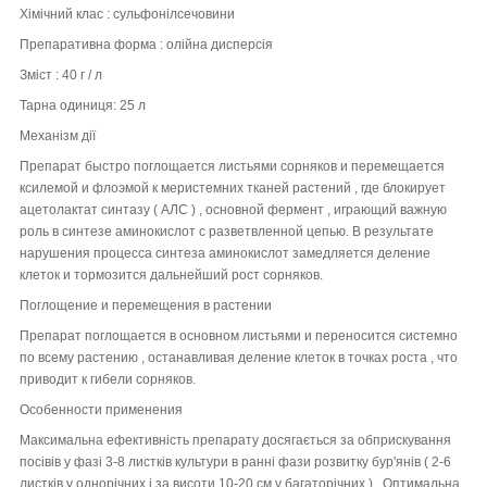
Хімічний клас :
сульфонілсечовини
Препаративна форма :
олійна дисперсія
Зміст :
40 г / л
Тарна одиниця:
25 л
Механізм дії
Препарат быстро поглощается листьями сорняков и перемещается
ксилемой и флоэмой к меристемних тканей растений , где блокирует
ацетолактат синтазу ( АЛС ) , основной фермент , играющий важную
роль в синтезе аминокислот с разветвленной цепью. В результате
нарушения процесса синтеза аминокислот замедляется деление
клеток и тормозится дальнейший рост сорняков.
Поглощение и перемещения в растении
Препарат поглощается в основном листьями и переносится системно
по всему растению , останавливая деление клеток в точках роста , что
приводит к гибели сорняков.
Особенности применения
Максимальна ефективність препарату досягається за обприскування
посівів у фазі 3-8 листків культури в ранні фази розвитку бур'янів ( 2-6
листків у однорічних і за висоти 10-20 см у багаторічних ) . Оптимальна