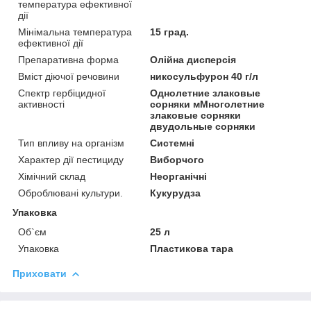
температура ефективної
дії
Мінімальна температура
15 град.
ефективної дії
Препаративна форма
Олійна дисперсія
Вміст діючої речовини
никосульфурон 40 г/л
Спектр гербіцидної
Однолетние злаковые
активності
сорняки мМноголетние
злаковые сорняки
двудольные сорняки
Тип впливу на організм
Системні
Характер дії пестициду
Виборчого
Хімічний склад
Неорганічні
Оброблювані культури.
Кукурудза
Упаковка
Об`єм
25 л
Упаковка
Пластикова тара
Приховати