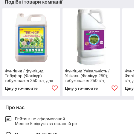
Подібні товари компанії
Фунгіцид / фунгіцид
Фунгіцид Унікальність /
Фунг
Тебуфор (Фолікур)
Унікаль (Фолікур 250);
Фолі
тебуконазол 250 г/л, для
тебуконазол 250 г/л,
г/л;
пшениці, ячменю, жито,
зернові колосові, ріпак,
ріпа
Ціну уточнюйте
Ціну уточнюйте
Цін
овес, ріпак
виноградник
Про нас
Рейтинг не сформований
Менше 5 відгуків за останній рік