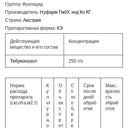
Группа:
Фунгицид
Производитель:
Нуфарм ГмбХ энд Ко КГ
Страна:
Австрия
Препаративная форма:
КЭ
Действующее
Концентрация
вещество и его состав
Тебуконазол
250 г/л
Норма
К
О
С
Срок
Макс.
расхода
у
б
п
после
кратно
препарата
л
ъ
ос
дней
сть
(г,кг,л/га,м
2
,т)
ьт
ек
о
обраб
обраб
у
т,
б,
отки
оток
р
п
в
а,
р
р
о
от
е