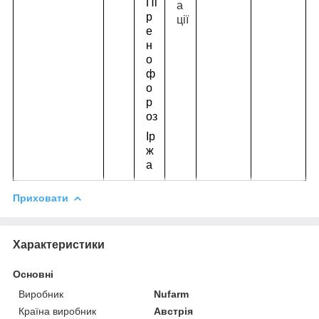
Пі
а
р
ції
е
н
о
ф
о
р
оз
Ір
ж
а
Приховати
Характеристики
Основні
Виробник
Nufarm
Країна виробник
Австрія