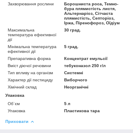
Захворювання рослини
Борошниста роса, Темно-
бура плямистість листя,
Альтернаріоз, Сітчаста
плямистість, Септоріоз,
Іржа, Піренофороз, Оїдіум
Максимальна
30 град.
температура ефективної
дії
Мінімальна температура
5 град.
ефективної дії
Препаративна форма
Концентрат емульсії
Вміст діючої речовини
тебуконазол 250 г/л
Тип впливу на організм
Системні
Характер дії пестициду
Виборчого
Хімічний склад
Неорганічні
Упаковка
Об`єм
5 л
Упаковка
Пластикова тара
Приховати