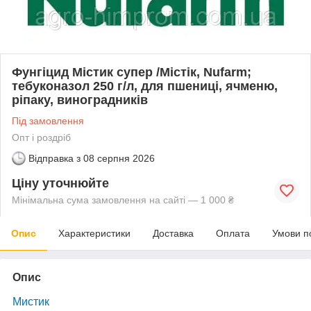
Фунгіцид Містик супер /Містік, Nufarm;
тебуконазол 250 г/л, для пшениці, ячменю,
ріпаку, виноградників
Під замовлення
Опт і роздріб
Відправка з
08 серпня 2026
Ціну уточнюйте
Мінімальна сума замовлення на сайті — 1 000 ₴
Опис
Характеристики
Доставка
Оплата
Умови п
Опис
Мистик