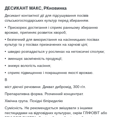
ДЕСИКАНТ МАКС, РК
новинка
Десикант контактної дії для підсушування посівів
сільськогосподарських культур перед збиранням.
•
Прискорює достигання і сприяє ранньому збиранню
врожаю, припиняє розвиток хвороб;
• безпечний для використання на насінницьких посівах
культур та у посівах призначених на харчові цілі;
•
швидко розпадається у рослинах на нетоксичні сполуки;
•
зменшує засміченість продукції;
•
знижує вологість насіння;
•
сприяє підвищенню і покращенню якості врожаю.
В
міст діючої речовини.
Дикват дибромід, 300 г/л.
Препаративна форма.
Розчинний концентрат.
Хімічна група.
Похідні біпіридилію
Сумісність.
Не рекомендується змішувати з іншими
пестицидами на відповідних культурах, окрім ГЛІФОВІТ або