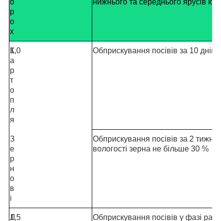
о
нижнього та середнього ярусів кул
р
о
х
К
1,0
Обприскування посівів за 10 днів
а
р
т
о
п
л
я
З
Обприскування посівів за 2 тижню
е
вологості зерна не більше 30 %
р
н
о
в
і
Л
1,5
Обприскування посівів у фазі раннь