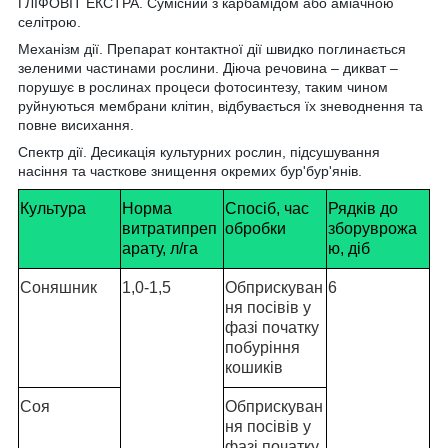
ГЛІФОВІТ ЕКСТРА. Сумісний з карбамідом або аміачною
селітрою.
Механізм дії.
Препарат контактної дії швидко поглинається
зеленими частинами рослини. Діюча речовина – дикват –
порушує в рослинах процеси фотосинтезу, таким чином
руйнуються мембрани клітин, відбувається їх зневоднення та
повне висихання.
Спектр дії.
Десикація культурних рослин, підсушування
насіння та часткове знищення окремих бур'бур'янів.
Культура
Норма
Спосіб, час
Рядків до
витратипреп
обробки
зборуврожа
арату, л/га
ю, діб
Соняшник
1,0-1,5
Обприскуван
6
ня посівів у
фазі початку
побуріння
кошиків
Соя
Обприскуван
ня посівів у
фазі початку