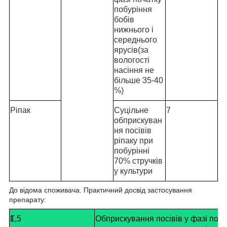
побуріння
бобів
нижнього і
середнього
ярусів(за
вологості
насіння не
більше 35-40
%)
Ріпак
Суцільне
7
обприскуван
ня посівів
ріпаку при
побурінні
70% стручків
у культури
До відома споживача. Практичний досвід застосування
препарату:
Г
1,5
Обприскування посівів у фазі поча