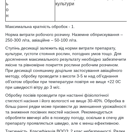
ь
культури
о
н
Максимальна кратність обробок -
1.
Норма витрати робочого розчину.
Наземне обприскування –
250-300 л/га, авіаційне – 50-100 л/га.
Ступінь десикації залежить від норми витрати препарату,
культури, густоти стояння рослин, погодних умов тощо. Для
досягнення максимального результату необхідно забезпечити
якісне та рівномірне покриття рослини робочим розчином.
При десикації соняшнику доцільне застосування авіаційного
методу, обробку проводити з висоти 3-5 м над об'єднання
об'єктом обробки при температури повітря не вище +22
0
С
при швидкості вітру до 3 м/с.
Обробку посівів проводити при настанні фізіологічної
стиглості насіння і його вологості не вище 30-40%. Обробка в
більш ранні рядки може призвести до зменшення урожайності
та зниження посівних якостей насіння. Рекомендується
обробляти ввечері або в похмуру погоду, оскільки в спечу дія
препарату проявляється швидко, але є менш ефективною.
Токсичність.
Класифікація ВООЗ: 2 клас небезпечності. Рядки