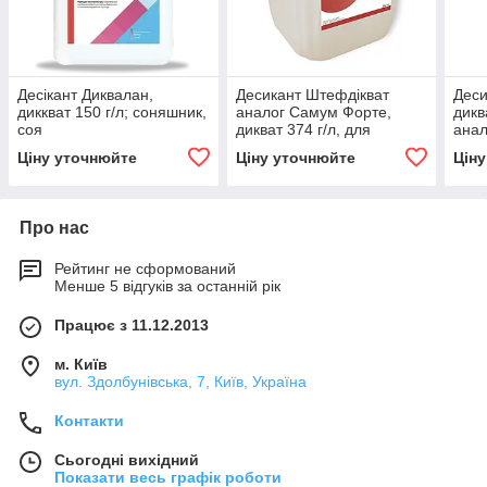
Десікант Диквалан,
Десикант Штефдікват
Деси
диккват 150 г/л; соняшник,
аналог Самум Форте,
дикв
соя
дикват 374 г/л, для
анал
соняшнику, ріпаку, сої
авіа
Ціну уточнюйте
Ціну уточнюйте
Цін
Про нас
Рейтинг не сформований
Менше 5 відгуків за останній рік
Працює з 11.12.2013
м. Київ
вул. Здолбунівська, 7, Київ, Україна
Контакти
Сьогодні вихідний
Показати весь графік роботи