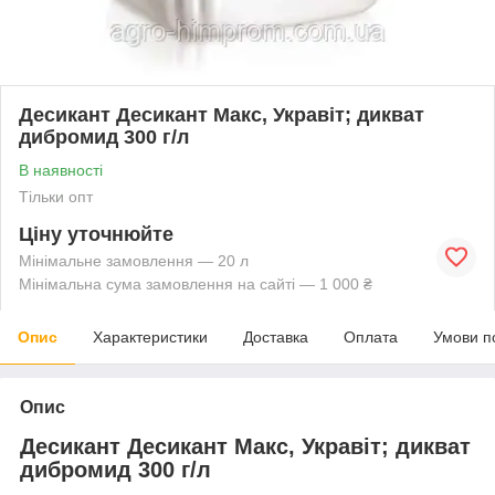
Десикант Десикант Макс, Укравіт; дикват
дибромид 300 г/л
В наявності
Тільки опт
Ціну уточнюйте
Мінімальне замовлення — 20 л
Мінімальна сума замовлення на сайті — 1 000 ₴
Опис
Характеристики
Доставка
Оплата
Умови п
Опис
Десикант Десикант Макс, Укравіт; дикват
дибромид 300 г/л