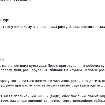
ьтур;
тися у широкому діапазоні фаз росту сільськогосподарськи
ти.
х, на відповідних культурах. Перед приготуванням робочих с
ь облогу, піни, розшарування, збивання в клумки, неповне ро
епарату поглинається наземною частиною рослин та досить 
порушуючи при цьому синтез жирних кислот, що призводить до
іст, метлюг звичайний, мишій (види), овес посівний, пажитни
ітуче, падалиця пшениці та ячміню, сорго двоколірне, райгр