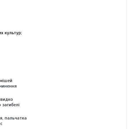
Гербіцид Квін /Квін Стар
Макс (Міура), Укравіт;
хізалофоп-П-етил 125 г/
л, ріпак, соя, буряк,
соняшник
х культур;
В наявності
Ціну уточнюйте
умішей
зчинення
швидко
 загибелі
ця, пальчатка
ас