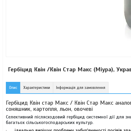
Гербіцид Квін /Квін Стар Макс (Міура), Украв
Опис
Характеристики
Інформація для замовлення
Гербіцид Квін стар Макс / Квін Стар Макс аналог 
соняшник, картопля, льон, овочеві
Селективний післясходовий гербіцид системної дії для зн
багатьох сільськогосподарських культур.
ідеально вирішує проблему забур'яненості посівів зл
·