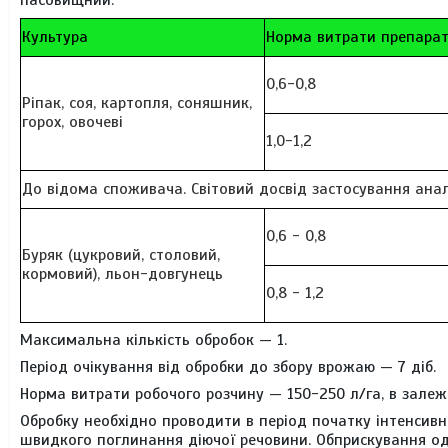
пасовищний.
Культура
Норма витрати препарат
0,6-0,8
Ріпак, соя, картопля, соняшник,
горох, овочеві
1,0-1,2
До відома споживача. Світовий досвід застосування анал
0,6 - 0,8
Буряк (цукровий, столовий,
кормовий), льон-довгунець
0,8 - 1,2
Максимальна кількість обробок
— 1.
Період очікування від обробки до збору врожаю — 7 діб.
Норма витрати робочого розчину
— 150-250 л/га, в залеж
Обробку необхідно проводити в період початку інтенсивно
швидкого поглинання діючої речовини. Обприскування одно