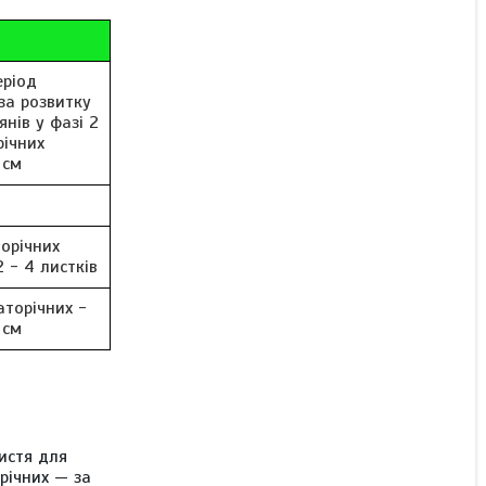
еріод
 за розвитку
янів у фазі 2
річних
 см
орічних
2 - 4 листків
аторічних -
 см
истя для
річних — за