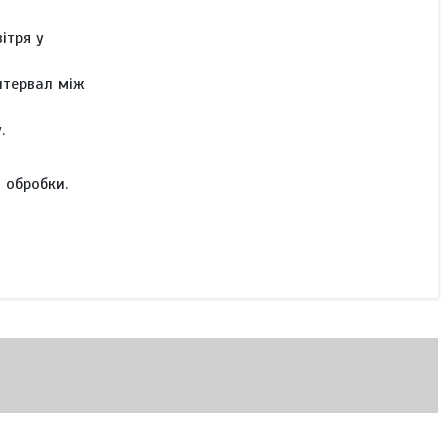
ітря у
нтервал між
.
 обробки.