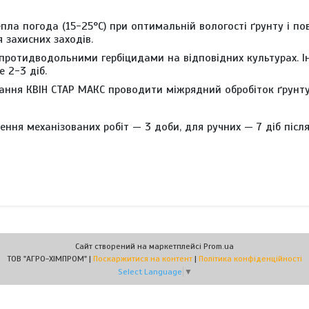
ла погода (15-25°С) при оптимальній вологості ґрунту і пов
 захисних заходів.
 протидводольними гербіцидами на відповідних культурах. І
 2-3 діб.
вання КВІН СТАР МАКС проводити міжрядний обробіток ґрунту
ння механізованих робіт — 3 доби, для ручних — 7 діб після
Сайт створений на маркетплейсі
Prom.ua
ТОВ "АГРО-ХІМПРОМ" |
Поскаржитися на контент
|
Політика конфіденційності
Select Language
▼