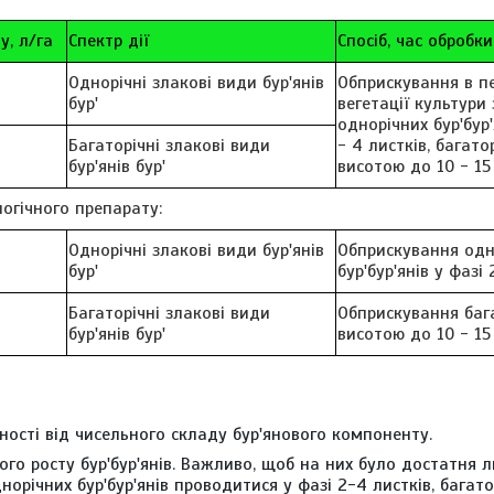
у, л/га
Спектр дії
Спосіб, час обробки
Однорічні злакові види бур'янів
Обприскування в п
бур'
вегетації культури
однорічних бур'бур'
Багаторічні злакові види
- 4 листків, багато
бур'янів бур'
висотою до 10 - 15
огічного препарату:
Однорічні злакові види бур'янів
Обприскування одн
бур'
бур'бур'янів у фазі 
Багаторічні злакові види
Обприскування баг
бур'янів бур'
висотою до 10 - 15
ності від чисельного складу бур'янового компоненту.
го росту бур'бур'янів. Важливо, щоб на них було достатня л
річних бур'бур'янів проводитися у фазі 2-4 листків, багато