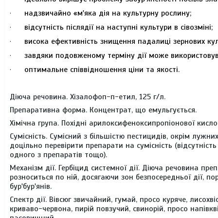
надзвичайно «м'яка дія на культурну рослину;
·
відсутність післядії на наступні культури в сівозміні;
·
висока ефективність знищення падалиці зернових кул
·
завдяки подовженому терміну дії може використовува
·
оптимальне співвідношення ціни та якості.
·
Діюча речовина.
Хізалофоп-п-етил, 125 г/л.
Препаративна форма.
Концентрат, що емульгується.
Хімічна група.
Похідні арилоксифеноксипропіонової кисло
Сумісність.
Сумісний з більшістю пестицидів, окрім лужни
доцільно перевірити препарати на сумісність (відсутніст
одного з препаратів тощо).
Механізм дії.
Гербіцид системної дії. Діюча речовина пр
розноситься по ній, досягаючи зон безпосередньої дії, 
бур'бур'янів.
Спектр дії.
Вівсюг звичайний, гумай, просо куряче, лисохв
криваво-червона, пирій повзучий, свинорій, просо напівкв