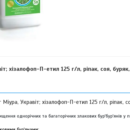
іт; хізалофоп-П-етил 125 г/л, ріпак, соя, буряк
Міура, Укравіт; хізалофоп-П-етил 125 г/л, ріпак, со
ищення однорічних та багаторічних злакових бур'бур'янів у п
аковими бур'янами;