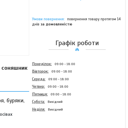
повернення товару протягом 14
днів
за домовленістю
Графік роботи
Понеділок
09:00
18:00
, соняшник
Вівторок
09:00
18:00
Середа
09:00
18:00
Четвер
09:00
18:00
Пʼятниця
09:00
18:00
я, буряки,
Субота
Вихідний
Неділя
Вихідний
осівах