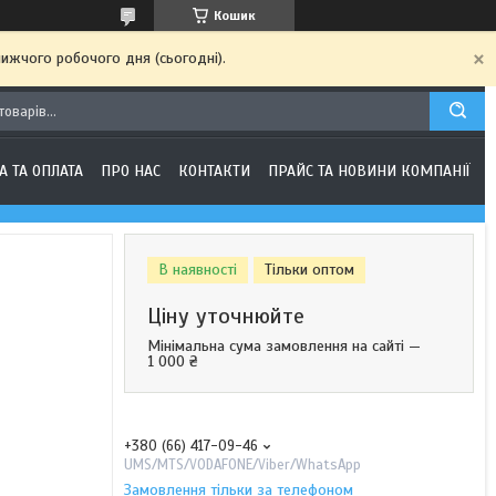
Кошик
ижчого робочого дня (сьогодні).
А ТА ОПЛАТА
ПРО НАС
КОНТАКТИ
ПРАЙС ТА НОВИНИ КОМПАНІЇ
В наявності
Тільки оптом
Ціну уточнюйте
Мінімальна сума замовлення на сайті —
1 000 ₴
+380 (66) 417-09-46
UMS/MTS/VODAFONE/Viber/WhatsApp
Замовлення тільки за телефоном