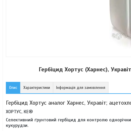
Гербіцид Хортус (Харнес), Украві
Опис
Характеристики
Інформація для замовлення
Гербіцид Хортус аналог Харнес, Укравіт; ацетохл
ХОРТУС, КЕ®
Селективний ґрунтовий гербіцид для контролю однорічних 
кукурудзи.