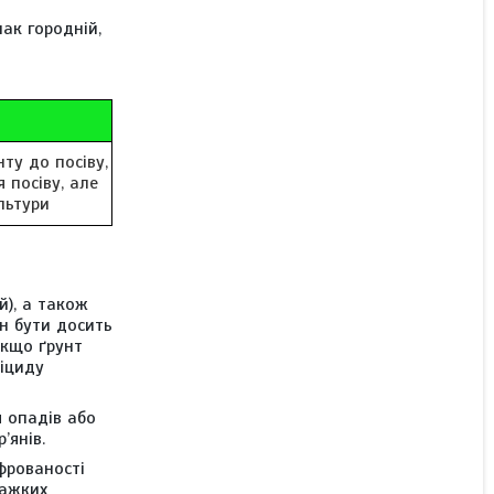
лак городній,
ту до посіву,
я посіву, але
льтури
й), а також
ен бути досить
Якщо ґрунт
біциду
я опадів або
’янів.
фрованості
важких