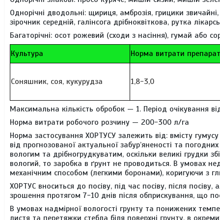
Однорічні дводольні:
щириця, амброзія, грицики звичайні,
зірочник середній, галінсога дрібноквіткова, рутка лікарс
Багаторічні:
осот рожевий (сходи з насіння), гумай або сор
Культура
Норма витрати препарат
Соняшник, соя, кукурудза
1,8-3,0
Максимальна кількість обробок
— 1. Період очікування в
Норма витрати робочого розчину
— 200-300 л/га
Норма застосування ХОРТУСУ залежить від: вмісту гумусу в
від прогнозованої актуальної забур’яненості та погодних
вологим та дрібногрудкуватим, оскільки великі грудки з
вологий, то заробка в ґрунт не проводиться. В умовах не
механічним способом (легкими боронами), коригуючи з гл
ХОРТУС вноситься до посіву, під час посіву, після посіву
зрошення протягом 7-10 днів після обприскування, що пос
В умовах надмірної вологості грунту та понижених темпе
листя та перетяжки стебла біля поверхні грунту, в окрем