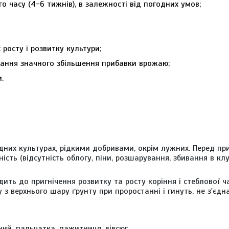
о часу (4-6 тижнів), в залежності від погодних умов;
росту і розвитку культури;
мання значного збільшення прибавки врожаю;
.
ідних культурах, рідкими добривами, окрім лужних. Перед п
ість (відсутність облогу, піни, розшарування, збивання в кл
одить до пригнічення розвитку та росту коріння і стеблової ч
у з верхнього шару ґрунту при проростанні і гинуть, не з'єдн
ний, пальчатка, пажитниця, вівсюг.