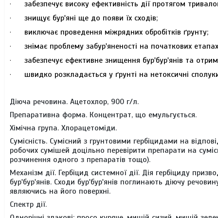
забезпечує високу ефективність дії протягом тривалог
·
знищує бур'яні ще до появи їх сходів;
·
виключає проведення міжрядних обробітків ґрунту;
·
знімає проблему забур'яненості на початкових етапах 
·
забезпечує ефективне знищення бур'бур'янів та отри
·
швидко розкладається у ґрунті на нетоксичні сполуки
·
Діюча речовина.
Ацетохлор, 900 г/л.
Препаративна форма.
Концентрат, що емульгується.
Хімічна група.
Хлорацетоміди.
Сумісність.
Сумісний з грунтовими гербіцидами на відпов
робочих сумішей доцільно перевірити препарати на сумісн
розчинення одного з препаратів тощо).
Механізм дії.
Гербіцид системної дії. Дія гербіциду призв
бур'бур'янів. Сходи бур'бур'янів поглинають діючу речовин
являючись на його поверхні.
Спектр дії.
Однорічні злакові:
просо куряче, мишій сизий, мишій зеле