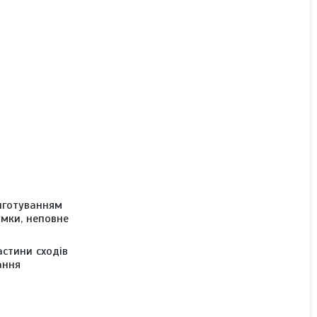
Гербіцид Хортус (Харнес),
Укравіт; ацетохлор 900 г/
л, соняшник, кукурудза,
соя
В наявності
Ціну уточнюйте
риготуванням
умки, неповне
астини сходів
ання