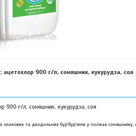
т; ацетохлор 900 г/л, соняшник, кукурудза, соя
ор 900 г/л, соняшник, кукурудза, соя
злакових та дводольних бур'бур'янів у посівах соняшнику, 