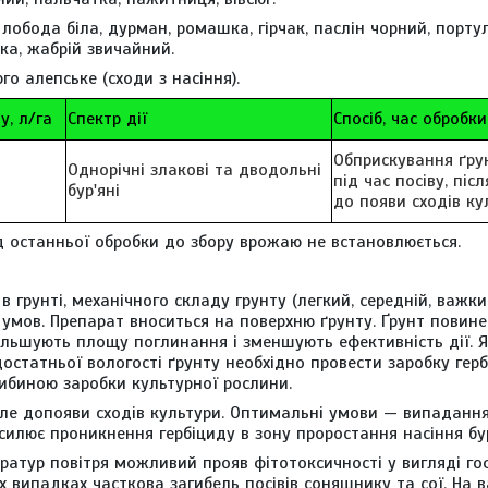
 лобода біла, дурман, ромашка, гірчак, паслін чорний, порту
ька, жабрій звичайний.
го алепське (сходи з насіння).
у, л/га
Спектр дії
Спосіб, час обробки
Обприскування ґрун
Однорічні злакові та дводольні
під час посіву, післ
бур'яні
до появи сходів ку
ід останньої обробки до збору врожаю не встановлюється.
 грунті, механічного складу грунту (легкий, середній, важки
 умов. Препарат вноситься на поверхню ґрунту. Ґрунт повин
більшують площу поглинання і зменшують ефективність дії. 
достатньої вологості ґрунту необхідно провести заробку гер
ибиною заробки культурної рослини.
, але допояви сходів культури. Оптимальні умови — випаданн
илює проникнення гербіциду в зону проростання насіння бур
ратур повітря можливий прояв фітотоксичності у вигляді го
их випадках часткова загибель посівів соняшнику та сої. На 