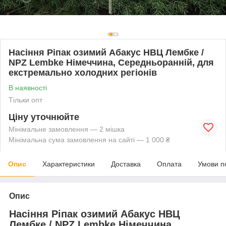
Насіння Ріпак озимий Абакус НВЦ Лембке /
NPZ Lembke Німеччина, Середньоранній, для
екстремально холодних регіонів
В наявності
Тільки опт
Ціну уточнюйте
Мінімальне замовлення — 2 мішка
Мінімальна сума замовлення на сайті — 1 000 ₴
Опис
Характеристики
Доставка
Оплата
Умови п
Опис
Насіння Ріпак озимий Абакус НВЦ
Лембке / NPZ Lembke Німеччина,