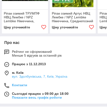
Ріпак озимий ТРУМПФ
Ріпак озимий Артус НВЦ
Ріпа
НВЦ Лембке / NPZ
Лембке / NPZ Lembke
НВЦ 
Lembke Німеччина,
Німеччина, Среднепозний
Lemb
Середньоранній
Сере
Ціну уточнюйте
Ціну уточнюйте
Цін
Про нас
Рейтинг не сформований
Менше 5 відгуків за останній рік
Працює з 11.12.2013
м. Київ
вул. Здолбунівська, 7, Київ, Україна
Контакти
Сьогодні працює з 09:00 до 18:00
Показати весь графік роботи