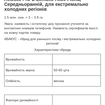
Середньоранній, для екстремально
холодних регіонів
1.5 млн. сем. = 3 – 3.8 га
Увага: наявність і остаточну ціну прохання уточняти за
контактних номерів телефонів. Наявність сертифікатів якості
на кожну партію товару.
АБАКУС - гібрид для раннього посіву і екстремально холодних
регіонів!
Характеристики гібрида
Врожайність
Врожайність зерна:
50-60 ц/га
Олійність:
висока
Фактори урожайності