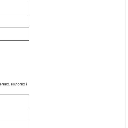
Ріпак озимий Артус НВЦ
Лембке / NPZ Lembke
Німеччина, Среднепозний
В наявності
Ціну уточнюйте
гких, вологих і