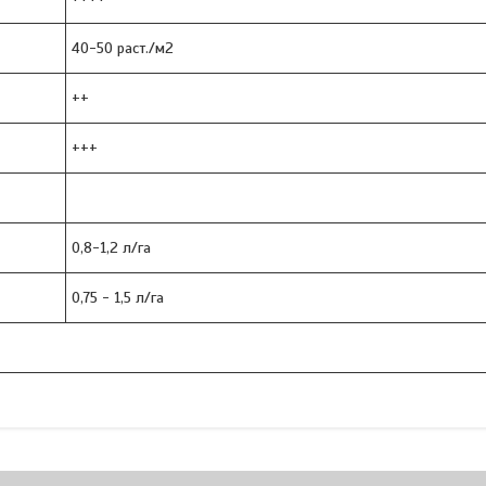
40-50 раст./м2
++
+++
0,8-1,2 л/га
0,75 - 1,5 л/га