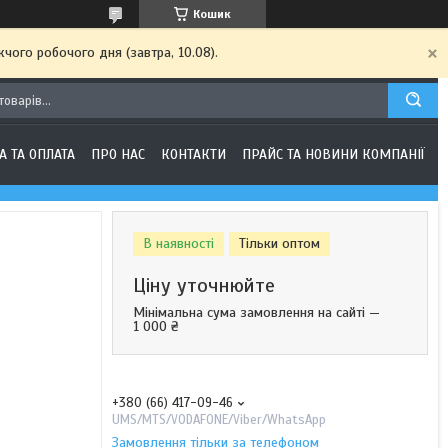
Кошик
чого робочого дня (завтра, 10.08).
А ТА ОПЛАТА
ПРО НАС
КОНТАКТИ
ПРАЙС ТА НОВИНИ КОМПАНІЇ
В наявності
Тільки оптом
Ціну уточнюйте
Мінімальна сума замовлення на сайті —
1 000 ₴
+380 (66) 417-09-46
UMS/MTS/VODAFONE/Viber/WhatsApp
Замовлення тільки за телефоном