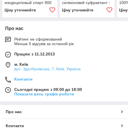
изодециловый спирт 900
силіконовий суфрактант -
100%
г/л
поліефір трисилоксан)
сурф
Ціну уточнюйте
Ціну уточнюйте
Цін
алко
Про нас
Рейтинг не сформований
Менше 5 відгуків за останній рік
Працює з 11.12.2013
м. Київ
вул. Здолбунівська, 7, Київ, Україна
Контакти
Сьогодні працює з 09:00 до 18:00
Показати весь графік роботи
Про нас
Контакти