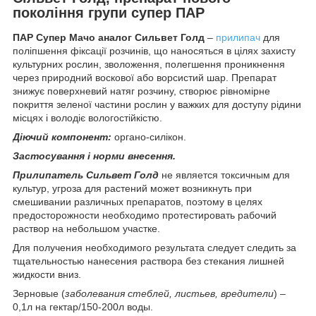
покоління групи супер ПАР
ПАР Супер Мачо аналог Сильвет Голд
–
прилипач
для
поліпшення фіксації розчинів, що наносяться в цілях захисту
культурних рослин, зволоження, полегшення проникнення
через природний воскової або ворсистий шар. Препарат
знижує поверхневий натяг розчину, створює рівномірне
покриття зеленої частини рослин у важких для доступу рідини
місцях і володіє вологостійкістю.
Діючий компонент:
органо-силікон.
Застосування і норми внесення.
Прилипатель Сильвет Голд
не является токсичным для
культур, угроза для растений может возникнуть при
смешивании различных препаратов, поэтому в целях
предосторожности необходимо протестировать рабочий
раствор на небольшом участке.
Для получения необходимого результата следует следить за
тщательностью нанесения раствора без стекания лишней
жидкости вниз.
Зерновые (
заболевания стеблей, листьев, вредители
) –
0,1л на гектар/150-200л воды.