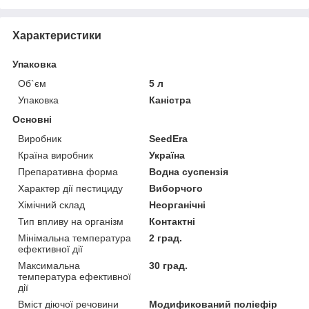
Характеристики
Упаковка
Об`єм
5 л
Упаковка
Каністра
Основні
Виробник
SeedEra
Країна виробник
Україна
Препаративна форма
Водна суспензія
Характер дії пестициду
Виборчого
Хімічний склад
Неорганічні
Тип впливу на організм
Контактні
Мінімальна температура
2 град.
ефективної дії
Максимальна
30 град.
температура ефективної
дії
Вміст діючої речовини
Модификований поліефір