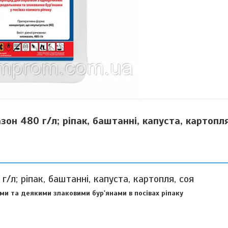
он 480 г/л; ріпак, баштанні, капуста, картопл
л; ріпак, баштанні, капуста, картопля, соя
и та деякими злаковими бур'янами в посівах ріпаку