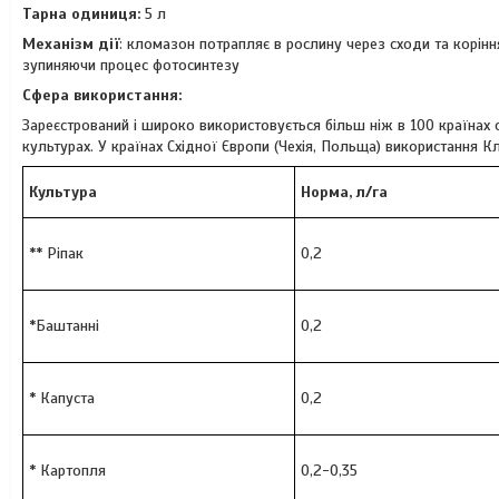
Тарна одиниця:
5 л
Механізм дії
: кломазон потрапляє в рослину через сходи та корінн
зупиняючи процес фотосинтезу
Сфера використання:
Зареєстрований і широко використовується більш ніж в 100 країнах св
культурах. У країнах Східної Європи (Чехія, Польща) використання 
Культура
Норма, л/га
** Ріпак
0,2
*Баштанні
0,2
* Капуста
0,2
* Картопля
0,2-0,35