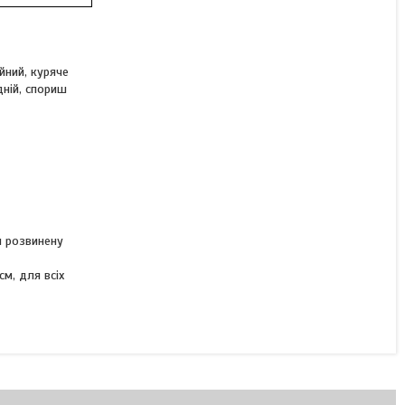
йний, куряче
дній, спориш
ш розвинену
см, для всіх