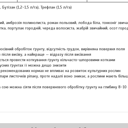
Бутізан (1,2-1,5 л/га), Трефлан (1,5 л/га)
ний, амброзія полинолиста, роман польовий, лобода біла, тонконіг звича
тка, портулак городній, череда волосиста, жабрій звичайний, осот горо
сівний обробіток ґрунту, відсутність грудок, вирівняна поверхня поля
після висіву, а найкраще — відразу після висівання
ується провести коткування ґрунту кільчасто-шпоровими котками
мусних ґрунтах її можна дещо знизити
 в рекомендованих нормах не впливає на розвиток культурних рослин
ари листочків ріпаку, проте надалі воно зникає, а рослини мають біль
а сою можна сіяти після поверхневого обробітку ґрунту на глибину 8-10 