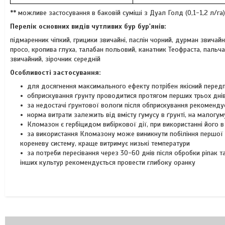
** можливе застосування в баковій суміші з Дуал Голд (0,1-1,2 л/га), 
Перелік основних видів чутливих бур бур'янів:
підмаренник чіпкий, грицики звичайні, паслін чорний, дурман звичай
просо, кропива глуха, талабан польовий, канатник Теофраста, пальча
звичайний, зірочник середній
Особливості застосування:
для досягнення максимального ефекту потрібен якісний передпо
обприскування ґрунту проводитися протягом перших трьох днів 
за недостачі ґрунтової вологи після обприскування рекоменд
норма витрати залежить від вмісту гумусу в ґрунті, на малогу
Кломазон є гербіцидом вибіркової дії, при використанні його
за використання Кломазону може виникнути побіління першої п
кореневу систему, краще витримує низькі температури
за потреби пересівання через 30-60 днів після обробки ріпак т
інших культур рекомендується провести глибоку оранку