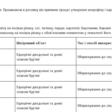
я. Проникаючи в рослину він припиняє процес утворення хлорофілу і кар
іту на посівах ріпаку, сої, тютюну, перцю, картоплі, баштанних, бавовні 
Кломазону на посівах ріпаку є обов'язковим елементом у технології йог
Шкідливий об'єкт
Час і спосіб викори
Однорічні дводольні та деякі
Обприскування до схо
злакові бур'яні
Однорічні дводольні та деякі
Обприскування до схо
злакові бур'яні
Однорічні дводольні та деякі
Обприскування до схо
злакові бур'яні
Однорічні дводольні та деякі
Обприскування до схо
злакові бур'яні