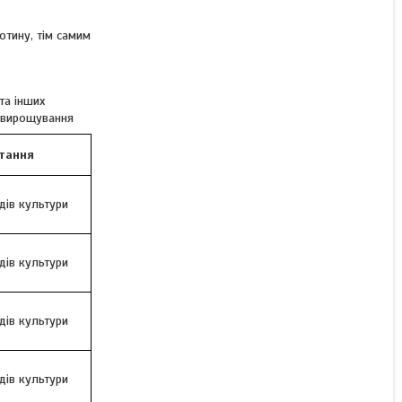
Гербіцид Опора (Команд
отину, тім самим
48) кломазон 480 г/л;
ріпак, баштанні, капуста,
картопля
та інших
о вирощування
В наявності
стання
Ціну уточнюйте
дів культури
дів культури
дів культури
дів культури