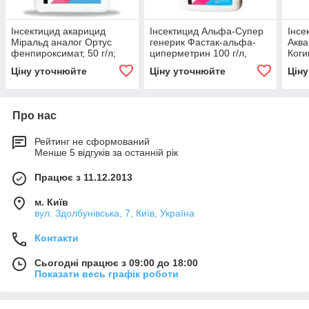
Інсектицид акарицид
Інсектицид Альфа-Супер
Інсе
Міральд аналог Ортус
генерик Фастак-альфа-
Аква
фенпироксимат, 50 г/л;
циперметрин 100 г/л,
Коги
Соя, виноград, яблуня
пшениця,ріпак, люцерна,
г/кг
Ціну уточнюйте
Ціну уточнюйте
Цін
буряки, горох, яблуня
бак
Про нас
Рейтинг не сформований
Менше 5 відгуків за останній рік
Працює з 11.12.2013
м. Київ
вул. Здолбунівська, 7, Київ, Україна
Контакти
Сьогодні працює з 09:00 до 18:00
Показати весь графік роботи