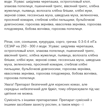
води. Усуває: шкідлива черепашка, остроголовый клоп,
злакова попелиця, пшеничний трипс, вівсяний трипс, хлібна
жужелиця, пьявица, волохата хлібна блішки, хлібні жуки,
зернові совки, гессенська муха, шведська муха, зеленоочка,
просяний комарик, стеблові хлібні пильщики, бульбочкові
довгоносики, горохова зернівка, квасолева зернівка, горохова
плодожерка, бобова вогнівка, горохова попелиця.
Ріпак, соя, соняшник, кукурудза, сорго, гречка: 0.3-0.4 л/Га
СЕЗАР на 250 - 300 л води. Усуває: шкідлива черепашка,
остроголовый клоп, злакова попелиця, пшеничний трипс,
вівсяний трипс, хлібна жужелиця, пьявица, волохата хлібна
блішки, хлібні жуки, зернові совки, гессенська муха, шведська
муха, зеленоочка, просяний комарик, стеблові хлібні
пильщики, бульбочкові довгоносики, горохова зернівка,
квасолева зернівка, горохова плодожерка, бобова вогнівка,
горохова попелиця.
Увага! Препарат безпечний для корисних комах, але
середньо небезпечний для бджіл, тому обприскувати під час
цвітіння не можна.
Сумісність з іншими препаратами: Препарат сумісний з
іншими засобами захисту рослин, а також мікро - і