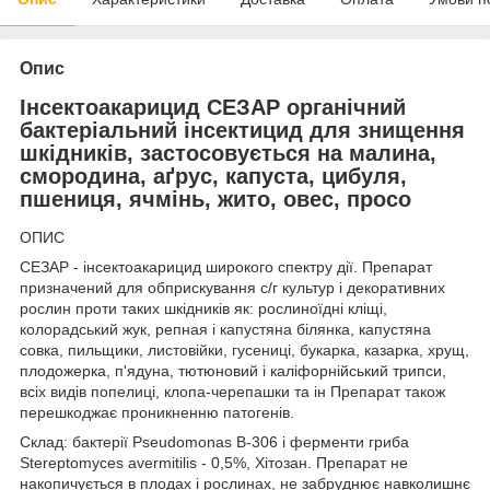
Опис
Інсектоакарицид СЕЗАР органічний
бактеріальний інсектицид для знищення
шкідників, застосовується на малина,
смородина, аґрус, капуста, цибуля,
пшениця, ячмінь, жито, овес, просо
ОПИС
СЕЗАР - інсектоакарицид широкого спектру дії. Препарат
призначений для обприскування с/г культур і декоративних
рослин проти таких шкідників як: рослиноїдні кліщі,
колорадський жук, репная і капустяна білянка, капустяна
совка, пильщики, листовійки, гусениці, букарка, казарка, хрущ,
плодожерка, п'ядуна, тютюновий і каліфорнійський трипси,
всіх видів попелиці, клопа-черепашки та ін Препарат також
перешкоджає проникненню патогенів.
Склад: бактерії Pseudomonas B-306 і ферменти гриба
Stereptomyces avermitilis - 0,5%, Хітозан. Препарат не
накопичується в плодах і рослинах, не забруднює навколишнє