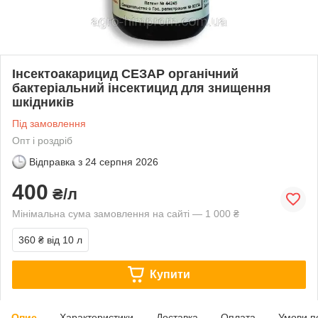
Інсектоакарицид СЕЗАР органічний
бактеріальний інсектицид для знищення
шкідників
Під замовлення
Опт і роздріб
Відправка з
24 серпня 2026
400
₴/л
Мінімальна сума замовлення на сайті — 1 000 ₴
360 ₴
від 10 л
Купити
Опис
Характеристики
Доставка
Оплата
Умови п