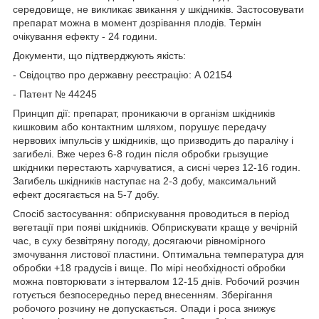
середовище, не викликає звикання у шкідників. Застосовувати
препарат можна в момент дозрівання плодів. Термін
очікування ефекту - 24 години.
Документи, що підтверджують якість:
- Свідоцтво про державну реєстрацію: А 02154
- Патент № 44245
Принцип дії: препарат, проникаючи в організм шкідників
кишковим або контактним шляхом, порушує передачу
нервових імпульсів у шкідників, що призводить до паралічу і
загибелі. Вже через 6-8 годин після обробки грызущие
шкідники перестають харчуватися, а сисні через 12-16 годин.
Загибель шкідників наступає на 2-3 добу, максимальний
ефект досягається на 5-7 добу.
Спосіб застосування: обприскування проводиться в період
вегетації при появі шкідників. Обприскувати краще у вечірній
час, в суху безвітряну погоду, досягаючи рівномірного
змочування листової пластини. Оптимальна температура для
обробки +18 градусів і вище. По мірі необхідності обробки
можна повторювати з інтервалом 12-15 днів. Робочий розчин
готується безпосередньо перед внесенням. Зберігання
робочого розчину не допускається. Опади і роса знижує