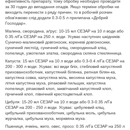
ефективність препарату, тому обробку необхідно проводити
за 30 годин до випадання опадів. Якщо терміни обробки не
виходить перенести з ряду причин, то в робочий розчин
обов'язково слід додати 0.3-0.5 л прилипача «Добрий
Господар».
Малина, смородина, аґрус: 10-15 мл СЕЗАР на 10 л води або
0.35 л/Га СЕЗАР на 250 л. води. Усуває наступних шкідників:
Сунично-малиновий довгоносик, кореневі довгоносики,
суничний листоїд, суничний кліщ, смородинный кліщ,
попелиця, узкотелая златка, смородина скляна стеклянница.
Капуста: 15 мл СЕЗАР на 10 л води або 0.3-0.4 л/Га СЕЗАР на
200 - 300 л води. Усуває: всі види бліх, стебловий капустяний
прихованохоботник, капустяний білянка, репная білян-ка,
капустяна совка, капустяна міль, весняна капустяна муха,
літня капустяна муха, ріпаковий пильщик, капустяна
попелиця, ріпаковий клоп, заквітчаний капустяний клоп,
гірчичний клоп, північний крестоцветный клоп.
Цибуля: 15-20 мл СЕЗАР на 10 л води або 0.3-0.35 л/Га
СЕЗАР на 200 - 250 л води. Усуває: цибулевий кліщ,
цибульний прихованохоботник, цибульна моль, цибульна
журчалка, цибульна муха, морквяна муха.
Пшениця, ячмінь, жито, овес, просо: 0.35 л/Га СЕЗАР на 250 л