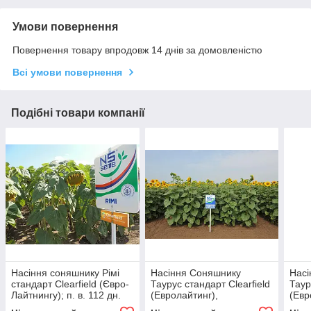
Умови повернення
Повернення товару впродовж 14 днів за домовленістю
Всі умови повернення
Подібні товари компанії
Насіння соняшнику Рімі
Насіння Соняшнику
Насі
стандарт Clearfield (Євро-
Таурус стандарт Clearfield
Таур
Лайтнингу); п. в. 112 дн.
(Евролайтинг),
(Евр
високоврожайний, 150000
високоврожайний +
висо