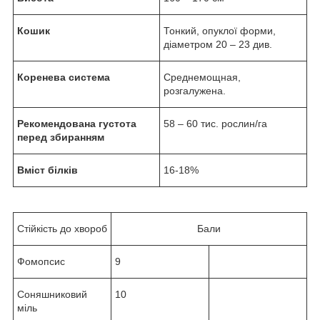
Кошик
Тонкий, опуклої форми,
діаметром 20 – 23 див.
Коренева система
Среднемощная,
розгалужена.
Рекомендована густота
58 – 60 тис. рослин/га
перед збиранням
Вміст білків
16-18%
Стійкість до хвороб
Бали
Фомопсис
9
Соняшниковий
10
міль