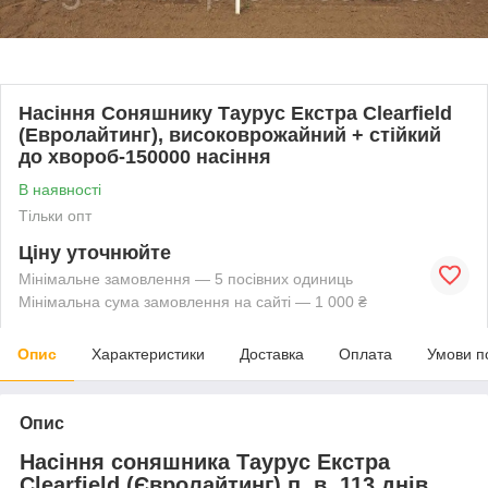
Насіння Соняшнику Таурус Екстра Clearfield
(Евролайтинг), високоврожайний + стійкий
до хвороб-150000 насіння
В наявності
Тільки опт
Ціну уточнюйте
Мінімальне замовлення — 5 посівних одиниць
Мінімальна сума замовлення на сайті — 1 000 ₴
Опис
Характеристики
Доставка
Оплата
Умови п
Опис
Насіння соняшника Таурус Екстра
Clearfield (Євролайтинг) п. в. 113 днів,