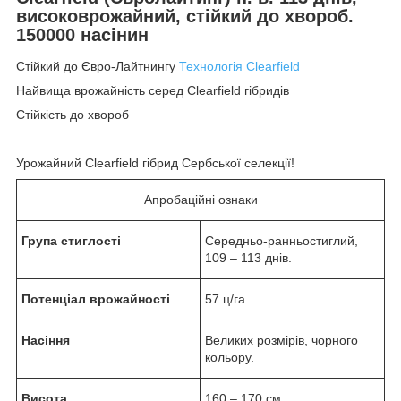
високоврожайний, стійкий до хвороб.
150000 насінин
Стійкий до Євро-Лайтнингу
Технологія Clearfield
Найвища врожайність серед Clearfield гібридів
Стійкість до хвороб
Урожайний Clearfield гібрид Сербської селекції!
Апробаційні ознаки
Група стиглості
Середньо-ранньостиглий,
109 – 113 днів.
Потенціал врожайності
57 ц/га
Насіння
Великих розмірів, чорного
кольору.
Висота
160 – 170 см