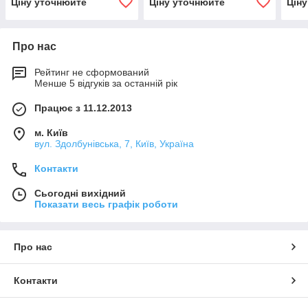
Ціну уточнюйте
Ціну уточнюйте
Цін
сем.
стійкий до хвороб-150000
стій
с.
с.
Про нас
Рейтинг не сформований
Менше 5 відгуків за останній рік
Працює з 11.12.2013
м. Київ
вул. Здолбунівська, 7, Київ, Україна
Контакти
Сьогодні вихідний
Показати весь графік роботи
Про нас
Контакти