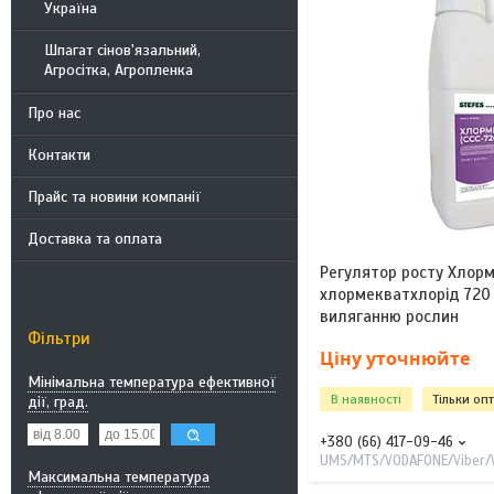
Україна
Шпагат сінов'язальний,
Агросітка, Агропленка
Про нас
Контакти
Прайс та новини компанії
Доставка та оплата
Регулятор росту Хлорм
хлормекватхлорід 720 
виляганню рослин
Фільтри
Ціну уточнюйте
Мінімальна температура ефективної
В наявності
Тільки оп
дії, град.
+380 (66) 417-09-46
UMS/MTS/VODAFONE/Viber
Максимальна температура