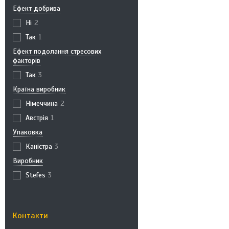
Ефект добрива
Ні
2
Так
1
Ефект подолання стресових
факторів
Так
3
Країна виробник
Німеччина
2
Австрія
1
Упаковка
Каністра
3
Виробник
Stefes
3
Контакти