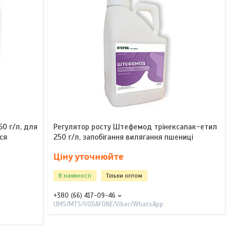
0 г/л, для
Регулятор росту Штефемод трінексапак-етил
ся
250 г/л, запобігання вилягання пшениці
Ціну уточнюйте
В наявності
Тільки оптом
+380 (66) 417-09-46
UMS/MTS/VODAFONE/Viber/WhatsApp