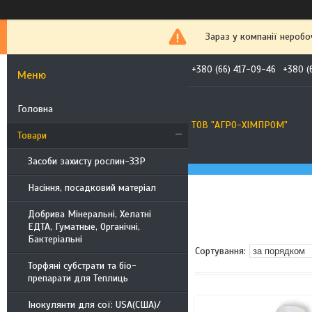
Зараз у компанії неробо
+380 (66) 417-09-46
+380 (
Головна
ТОВ "АГРО-ХІМПРОМ"
Товари
Засоби захисту рослин-ЗЗР
Насіння, посадковий матеріал
Добрива Мінеральні, Хелатні
ЕДТА, Гуматные, Органічні,
Бактеріальні
Торфяні субстрати та біо-
препарати для Теплиць
Інокулянти для сої: USA(США)/