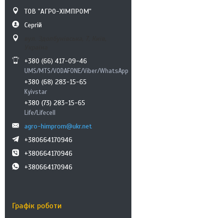
ТОВ "АГРО-ХІМПРОМ"
Сергій
вул. Здолбунівська, 7, Київ,
Україна
+380 (66) 417-09-46
UMS/MTS/VODAFONE/Viber/WhatsApp
+380 (68) 283-15-65
Kyivstar
+380 (73) 283-15-65
Life/Lifecell
agro-himprom@ukr.net
+380664170946
+380664170946
+380664170946
Графік роботи