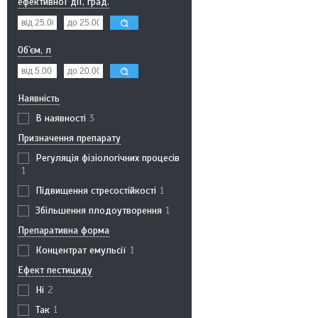
ефективної дії, град.
Об`єм, л
Наявність
В наявності
3
Призначення препарату
Регуляція фізіологічних процесів
1
Підвищення стресостійкості
1
Збільшення плодоутворення
1
Препаративна форма
Концентрат емульсії
1
Ефект пестициду
Ні
2
Так
1