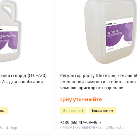
екватхлорід (ССС-720);
Регулятор росту Шетефон; Етефон 66
г/л; для запобігання
зменшення ламкости стебел і колос
ячменю, прискорює созревани
Ціну уточнюйте
том
В наявності
Тільки оптом
+380 (66) 417-09-46
/WhatsApp
UMS/MTS/VODAFONE/Viber/WhatsApp