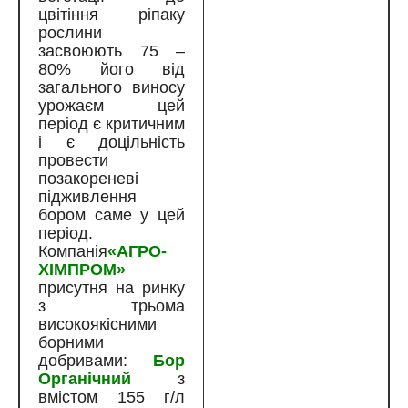
цвітіння ріпаку
рослини
засвоюють 75 –
80% його від
загального виносу
урожаєм цей
період є критичним
і є доцільність
провести
позакореневі
підживлення
бором саме у цей
період.
Компанія
«
АГРО-
ХІМПРОМ
»
присутня на ринку
з трьома
високоякісними
борними
добривами:
Бор
Органічний
з
вмістом 155 г/л