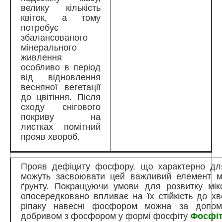
велику кількість
квіток, а тому
потребує
збалансованого
мінерального
живлення
особливо в період
від відновлення
весняної вегетації
до цвітіння. Після
сходу снігового
покриву на
листках помітний
прояв хвороб.
Прояв дефіциту фосфору, що характерно для
можуть засвоювати цей важливий елемент м
ґрунту. Покращуючи умови для розвитку мі
опосередковано впливає на їх стійкість до х
ріпаку навесні фосфором можна за допомо
добривом з фосфором у формі фосфіту
Фосфіт