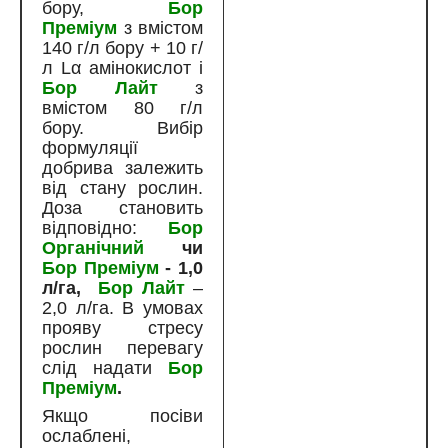
бору,
Бор
Преміум
з вмістом
140 г/л бору + 10 г/
л Lα амінокислот і
Бор Лайт
з
вмістом 80 г/л
бору. Вибір
формуляції
добрива залежить
від стану рослин.
Доза становить
відповідно:
Бор
Органічний
чи
Бор Преміум
- 1,0
л/га,
Бор Лайт
–
2,0 л/га. В умовах
прояву стресу
рослин перевагу
слід надати
Бор
Преміум
.
Якщо посіви
ослаблені,