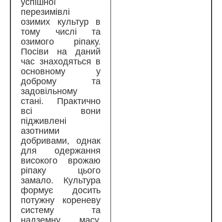
успішної
перезимівлі
озимих культур в
тому числі та
озимого ріпаку.
Посіви на даний
час знаходяться в
основному у
доброму та
задовільному
стані. Практично
всі вони
підживлені
азотними
добривами, однак
для одержання
високого врожаю
ріпаку цього
замало. Культура
формує досить
потужну кореневу
систему та
надземну масу,