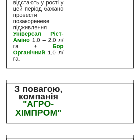
відстають у рості у
цей період бажано
провести
позакореневе
підживлення
Універсал Ріст-
Аміно
1,0 – 2,0 л/
га +
Бор
Органічний
1,0 л/
га.
З повагою,
компанія
"
АГРО-
ХІМПРОМ
"