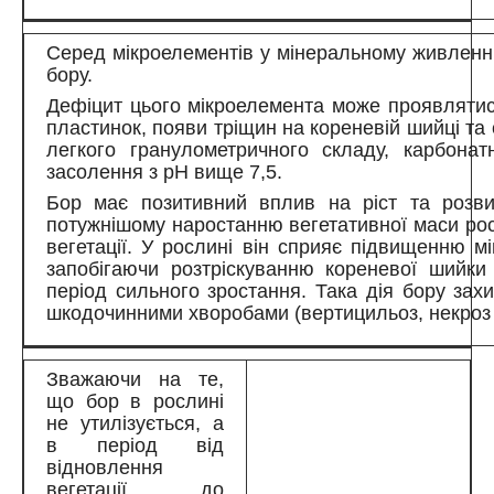
Серед мікроелементів у мінеральному живленні 
бору.
Дефіцит цього мікроелемента може проявлятись
пластинок, появи тріщин на кореневій шийці та
легкого гранулометричного складу, карбона
засолення з pH вище 7,5.
Бор має позитивний вплив на ріст та розви
потужнішому наростанню вегетативної маси рос
вегетації. У рослині він сприяє підвищенню міц
запобігаючи розтріскуванню кореневої шийки
період сильного зростання. Така дія бору за
шкодочинними хворобами (вертицильоз, некроз 
Зважаючи на те,
що бор в рослині
не утилізується, а
в період від
відновлення
вегетації до